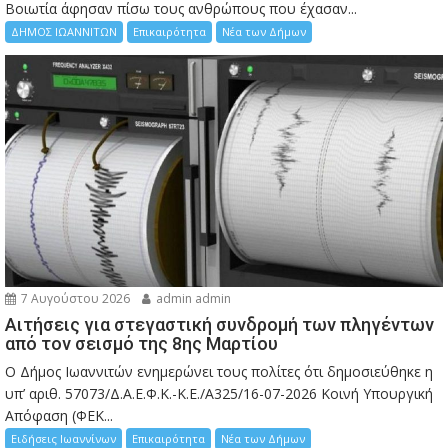
Bοιωτία άφησαν πίσω τους ανθρώπους που έχασαν...
ΔΗΜΟΣ ΙΩΑΝΝΙΤΩΝ
Επικαιρότητα
Νέα των Δήμων
7 Αυγούστου 2026
admin admin
Αιτήσεις για στεγαστική συνδρομή των πληγέντων
από τον σεισμό της 8ης Μαρτίου
Ο Δήμος Ιωαννιτών ενημερώνει τους πολίτες ότι δημοσιεύθηκε η
υπ’ αριθ. 57073/Δ.Α.Ε.Φ.Κ.-Κ.Ε./Α325/16-07-2026 Κοινή Υπουργική
Απόφαση (ΦΕΚ...
Ειδήσεις Ιωαννίνων
Επικαιρότητα
Νέα των Δήμων