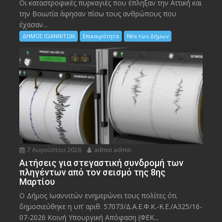
Οι καταστροφικές πυρκαγιές που έπληξαν την Αττική και
την Bοιωτία άφησαν πίσω τους ανθρώπους που
έχασαν...
ΔΗΜΟΣ ΙΩΑΝΝΙΤΩΝ
Επικαιρότητα
Νέα των Δήμων
7 Αυγούστου 2026
admin admin
Αιτήσεις για στεγαστική συνδρομή των
πληγέντων από τον σεισμό της 8ης
Μαρτίου
Ο Δήμος Ιωαννιτών ενημερώνει τους πολίτες ότι
δημοσιεύθηκε η υπ’ αριθ. 57073/Δ.Α.Ε.Φ.Κ.-Κ.Ε./Α325/16-
07-2026 Κοινή Υπουργική Απόφαση (ΦΕΚ...