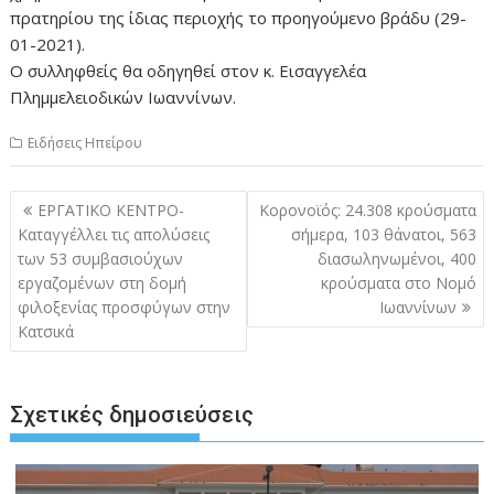
πρατηρίου της ίδιας περιοχής το προηγούμενο βράδυ (29-
01-2021).
Ο συλληφθείς θα οδηγηθεί στον κ. Εισαγγελέα
Πλημμελειοδικών Ιωαννίνων.
Ειδήσεις Ηπείρου
Πλοήγηση
ΕΡΓΑΤΙΚΟ ΚΕΝΤΡΟ-
Κορονοϊός: 24.308 κρούσματα
άρθρων
Καταγγέλλει τις απολύσεις
σήμερα, 103 θάνατοι, 563
των 53 συμβασιούχων
διασωληνωμένοι, 400
εργαζομένων στη δομή
κρούσματα στο Νομό
φιλοξενίας προσφύγων στην
Ιωαννίνων
Κατσικά
Σχετικές δημοσιεύσεις