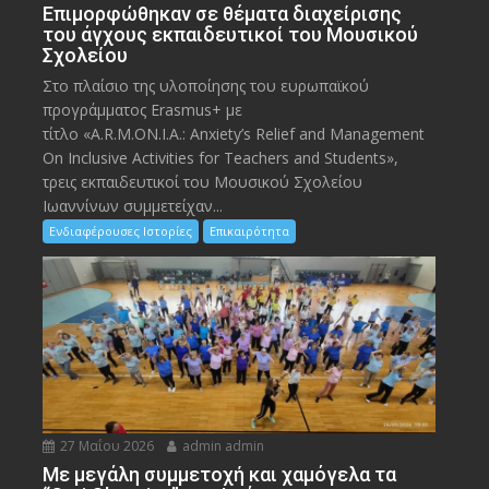
Eπιμορφώθηκαν σε θέματα διαχείρισης
του άγχους εκπαιδευτικοί του Μουσικού
Σχολείου
Στο πλαίσιο της υλοποίησης του ευρωπαϊκού
προγράμματος Erasmus+ με
τίτλο «A.R.M.ON.I.A.: Anxiety’s Relief and Management
On Inclusive Activities for Teachers and Students»,
τρεις εκπαιδευτικοί του Μουσικού Σχολείου
Ιωαννίνων συμμετείχαν...
Ενδιαφέρουσες Ιστορίες
Επικαιρότητα
27 Μαΐου 2026
admin admin
Με μεγάλη συμμετοχή και χαμόγελα τα