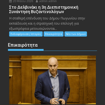
20 Μαΐου 2026
admin admin
Στο Δελβινάκι η 3η Διεπιστημονική
Συνάντηση Βυζαντινολόγων
Η σταθερή επένδυση του Δήμου Πωγωνίου στην
εκπαίδευση και η στρατηγική του επιλογή για
εξωστρέφεια μετουσιώνονται...
Ενδιαφέρουσες Ιστορίες
Επικαιρότητα
Νέα των Δήμων
Επικαιρότητα