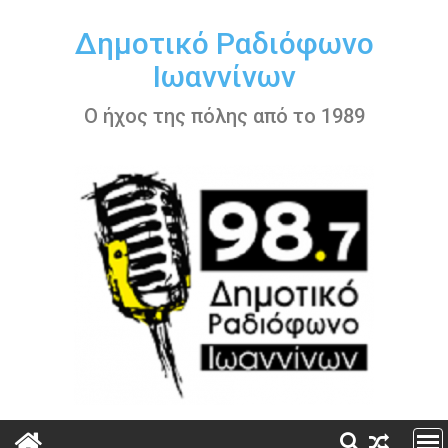
Περάστε
στο
Δημοτικό Ραδιόφωνο
περιεχόμενο
Ιωαννίνων
Ο ήχος της πόλης από το 1989