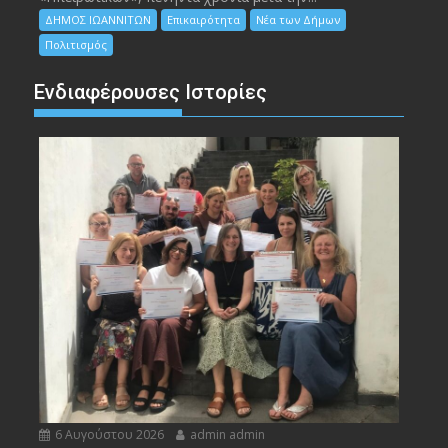
ΔΗΜΟΣ ΙΩΑΝΝΙΤΩΝ
Επικαιρότητα
Νέα των Δήμων
Πολιτισμός
Ενδιαφέρουσες Ιστορίες
6 Αυγούστου 2026
admin admin