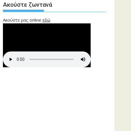
Ακούστε ζωντανά
Ακούστε μας online
εδώ