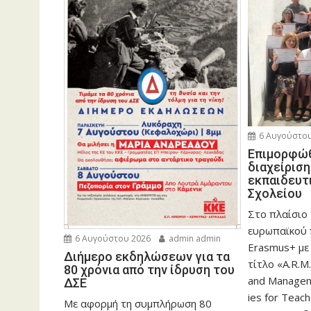
6 Αυγούστου
Eπιμορφώθ
διαχείρισ
εκπαιδευτ
Σχολείου
Στο πλαίσιο
ευρωπαϊκού
6 Αυγούστου 2026
admin admin
Erasmus+ με
Διήμερο εκδηλώσεων για τα
τίτλο «A.R.M.
80 χρόνια από την ίδρυση του
and Manageme
ΔΣΕ
ies for Teac
Με αφορμή τη συμπλήρωση 80