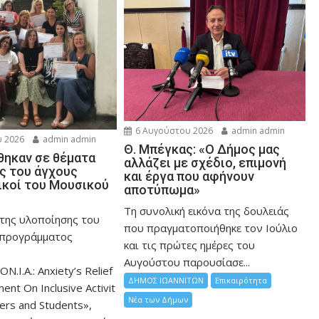
6 Αυγούστου 2026
admin admin
 2026
admin admin
Θ. Μπέγκας: «Ο Δήμος μας
ηκαν σε θέματα
αλλάζει με σχέδιο, επιμονή
ης του άγχους
και έργα που αφήνουν
ικοί του Μουσικού
αποτύπωμα»
Τη συνολική εικόνα της δουλειάς
 της υλοποίησης του
που πραγματοποιήθηκε τον Ιούλιο
 προγράμματος
και τις πρώτες ημέρες του
Αυγούστου παρουσίασε...
ON.I.A.: Anxiety’s Relief
ΔΗΜΟΣ ΙΩΑΝΝΙΤΩΝ
Επικαιρότητα
nt On Inclusive Activit
Νέα των Δήμων
hers and Students»,