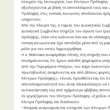
στοιχείο της λειτουργίας των Κέντρων Πρόληψης. 
αξιολογούνται με βάση τα αποτελέσματά τους και
Πρόληψης στις τοπικές κοινωνίες αποδεικνύει έμ
υπηρετούν.
Από την πλευρά της, η ταμίας του Διοικητικού Συ
Διοικητικό Συμβούλιο στηρίζει τον αγώνα των εργ
πρόληψης, τόσο στα Ιωάννινα όσο και σε ολόκληρη 
τοπική κοινωνία και έχει αποδείξει μέσα από τη μα
ρόλο για τον οποίο δημιουργήθηκε.
Η κ. Μάστακα αναφέρθηκε επίσης στη στήριξη που έ
επισημαίνοντας ότι έχουν εκδοθεί ψηφίσματα υπέ
από την Περιφέρεια Ηπείρου, τον Δήμο Ιωαννιτών 
πρωτοβουλίες αναμένονται και από άλλους φορείς.
Κέντρων Πρόληψης», τόνισε, προσθέτοντας ότι ότα
αποτελεσματικότητά του, είναι αδικαιολόγητο να τ
αντικατάστασή του από σχήματα με αβέβαιη αποτε
Οι εργαζόμενοι του Κέντρου Πρόληψης «Σχεδία» 
Κέντρα Πρόληψης και διεκδικούν:
• Θεσμική αναγνώριση και ενίσχυση των Κέντρων 