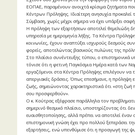
ΕΟΠΑΕ, παραμένουν ανοιχτά κρίσιμα ζητήματα που
Κέντρων Πρόληψης. Ιδιαίτερη ανησυχία προκαλεί τ
Σύμβαση, χωρίς μέχρι σήμερα να έχει υπάρξει σαφή
Η πρόληψη των εξαρτήσεων αποτελεί θεμελιώδη δημ
υπηρεσία με ημερομηνία λήξης. Τα Κέντρα Πρόληψη
κοινωνίες, έχουν αναπτύξει ισχυρούς δεσμούς συνε
φορείς, αποτελώντας βασικούς πυλώνες της πρόλη
Στο πλαίσιο συνέντευξης τύπου, ο επιστημονικά
τόνισε ότι η φετινή Παγκόσμια Ημέρα κατά των Να
εργαζόμενοι στα Κέντρα Πρόληψης επιλέγουν να τ
απεργιακές δράσεις. Όπως επεσήμανε, η πρόληψη εί
ζωής, σημειώνοντας χαρακτηριστικά ότι «στη ζωή πρ
σου προσφερθούν».
Ο κ. Κούτρας εξέφρασε παράλληλα τον προβληματι
σημερινό θεσμικό πλαίσιο, υποστηρίζοντας ότι δεν
ευαισθητοποίησης, αλλά πρέπει να αποτελεί έναν
επιστημονική γνώση έχει προ πολλού ξεπεράσει την
εξαρτήσεις, ενώ υπενθύμισε ότι η προαγωγή της 