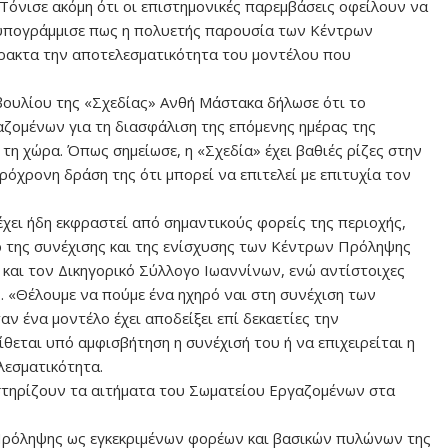
Τόνισε ακόμη ότι οι επιστημονικές παρεμβάσεις οφείλουν να
 υπογράμμισε πως η πολυετής παρουσία των Κέντρων
πρακτα την αποτελεσματικότητα του μοντέλου που
μβουλίου της «Σχεδίας» Ανθή Μάστακα δήλωσε ότι το
αζομένων για τη διασφάλιση της επόμενης ημέρας της
τη χώρα. Όπως σημείωσε, η «Σχεδία» έχει βαθιές ρίζες στην
κρόχρονη δράση της ότι μπορεί να επιτελεί με επιτυχία τον
χει ήδη εκφραστεί από σημαντικούς φορείς της περιοχής,
ρ της συνέχισης και της ενίσχυσης των Κέντρων Πρόληψης
και τον Δικηγορικό Σύλλογο Ιωαννίνων, ενώ αντίστοιχες
 «Θέλουμε να πούμε ένα ηχηρό ναι στη συνέχιση των
ν ένα μοντέλο έχει αποδείξει επί δεκαετίες την
ίθεται υπό αμφισβήτηση η συνέχισή του ή να επιχειρείται η
λεσματικότητα.
στηρίζουν τα αιτήματα του Σωματείου Εργαζομένων στα
Πρόληψης ως εγκεκριμένων φορέων και βασικών πυλώνων της