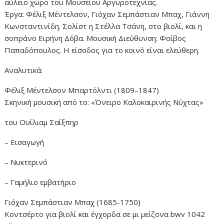
αύλειο χώρο του Μουσείου Αργυροτεχνίας.
Έργα: Φέλιξ Μέντελσον, Γιόχαν Σεμπάστιαν Μπαχ, Γιάννη
Κωνσταντινίδη. Σολίστ η Στέλλα Τσάνη, στο βιολί, και η
σοπράνο Ειρήνη Δόβα. Μουσική Διεύθυνση: Φοίβος
Παπαδόπουλος. Η είσοδος για το κοινό είναι ελεύθερη.
Αναλυτικά:
Φέλιξ Μέντελσον Μπαρτόλντι (1809–1847)
Σκηνική μουσική από το: «Όνειρο Καλοκαιρινής Νύχτας»
του Ουίλιαμ Σαίξπηρ
– Εισαγωγή
– Νυκτερινό
– Γαμήλιο εμβατήριο
Γιόχαν Σεμπάστιαν Μπαχ (1685-1750)
Κοντσέρτο για βιολί και έγχορδα σε μι μείζονα bwv 1042