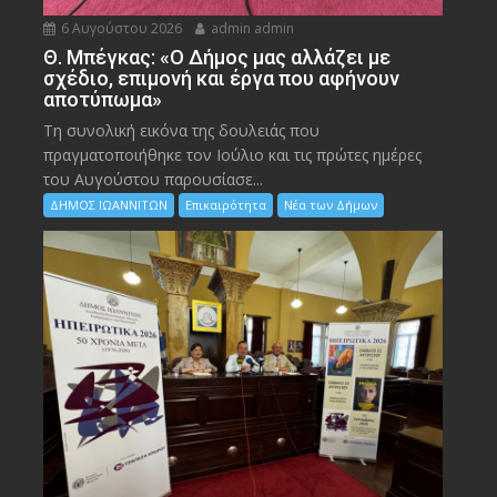
6 Αυγούστου 2026
admin admin
Θ. Μπέγκας: «Ο Δήμος μας αλλάζει με
σχέδιο, επιμονή και έργα που αφήνουν
αποτύπωμα»
Τη συνολική εικόνα της δουλειάς που
πραγματοποιήθηκε τον Ιούλιο και τις πρώτες ημέρες
του Αυγούστου παρουσίασε...
ΔΗΜΟΣ ΙΩΑΝΝΙΤΩΝ
Επικαιρότητα
Νέα των Δήμων