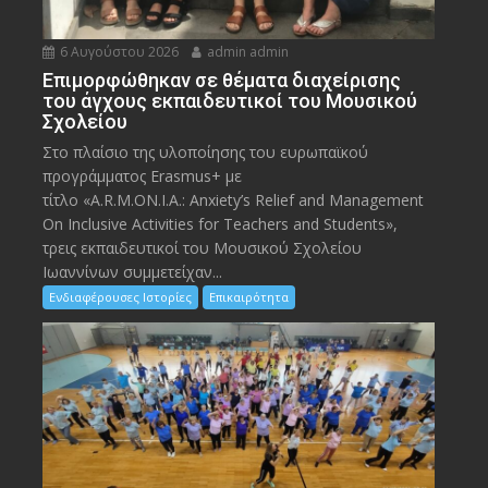
6 Αυγούστου 2026
admin admin
Eπιμορφώθηκαν σε θέματα διαχείρισης
του άγχους εκπαιδευτικοί του Μουσικού
Σχολείου
Στο πλαίσιο της υλοποίησης του ευρωπαϊκού
προγράμματος Erasmus+ με
τίτλο «A.R.M.ON.I.A.: Anxiety’s Relief and Management
On Inclusive Activities for Teachers and Students»,
τρεις εκπαιδευτικοί του Μουσικού Σχολείου
Ιωαννίνων συμμετείχαν...
Ενδιαφέρουσες Ιστορίες
Επικαιρότητα