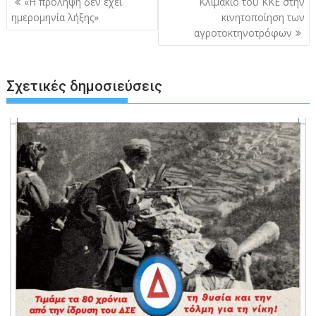
«Η πρόληψη δεν έχει
Kλιμάκιο του ΚΚΕ στην
άρθρων
ημερομηνία λήξης»
κινητοποίηση των
αγροτοκτηνοτρόφων
Σχετικές δημοσιεύσεις