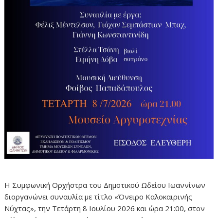
Η Συμφωνική Ορχήστρα του Δημοτικού Ωδείου Ιωαννίνων
διοργανώνει συναυλία με τίτλο «Όνειρο Καλοκαιρινής
Νύχτας», την Τετάρτη 8 Ιουλίου 2026 και ώρα 21:00, στον