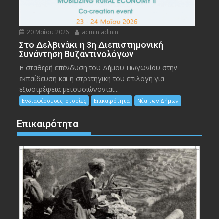
20 Μαΐου 2026
admin admin
Στο Δελβινάκι η 3η Διεπιστημονική
Συνάντηση Βυζαντινολόγων
Η σταθερή επένδυση του Δήμου Πωγωνίου στην
εκπαίδευση και η στρατηγική του επιλογή για
εξωστρέφεια μετουσιώνονται...
Ενδιαφέρουσες Ιστορίες
Επικαιρότητα
Νέα των Δήμων
Επικαιρότητα