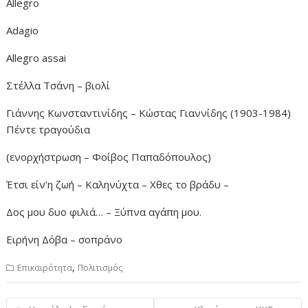
Allegro
Adagio
Allegro assai
Στέλλα Τσάνη – βιολί
Γιάννης Κωνσταντινίδης – Κώστας Γιαννίδης (1903-1984)
Πέντε τραγούδια
(ενορχήστρωση – Φοίβος Παπαδόπουλος)
Έτσι είν’η ζωή – Καληνύχτα – Χθες το βράδυ –
Δος μου δυο φιλιά… – Ξύπνα αγάπη μου.
Ειρήνη Δόβα – σοπράνο
,
Επικαιρότητα
Πολιτισμός
Πλοήγηση