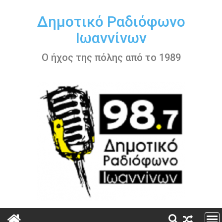
Περάστε
στο
Δημοτικό Ραδιόφωνο
περιεχόμενο
Ιωαννίνων
Ο ήχος της πόλης από το 1989