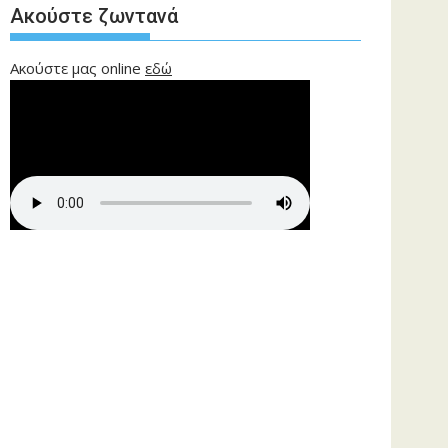
Ακούστε ζωντανά
Ακούστε μας online
εδώ