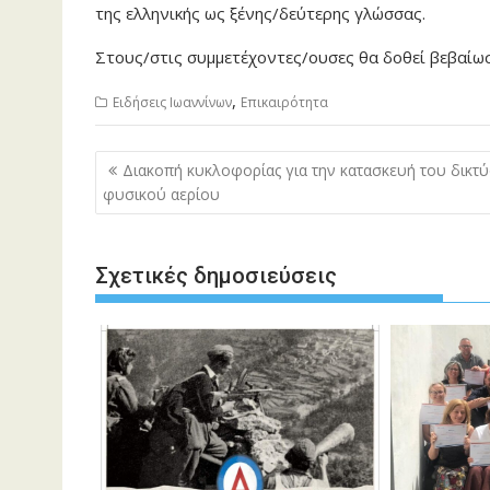
της ελληνικής ως ξένης/δεύτερης γλώσσας.
Στους/στις συμμετέχοντες/ουσες θα δοθεί βεβαίω
,
Ειδήσεις Ιωαννίνων
Επικαιρότητα
Πλοήγηση
Διακοπή κυκλοφορίας για την κατασκευή του δικτ
άρθρων
φυσικού αερίου
Σχετικές δημοσιεύσεις