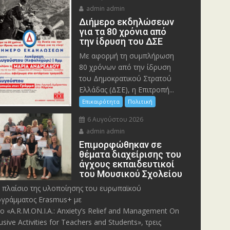
admin admin
Διήμερο εκδηλώσεων
για τα 80 χρόνια από
την ίδρυση του ΔΣΕ
Με αφορμή τη συμπλήρωση
80 χρόνων από την ίδρυση
του Δημοκρατικού Στρατού
Ελλάδας (ΔΣΕ), η Επιτροπή...
Επικαιρότητα
Πολιτική
6 Αυγούστου 2026
admin admin
Eπιμορφώθηκαν σε
θέματα διαχείρισης του
άγχους εκπαιδευτικοί
του Μουσικού Σχολείου
 πλαίσιο της υλοποίησης του ευρωπαϊκού
γράμματος Erasmus+ με
λο «A.R.M.ON.I.A.: Anxiety’s Relief and Management On
lusive Activities for Teachers and Students», τρεις