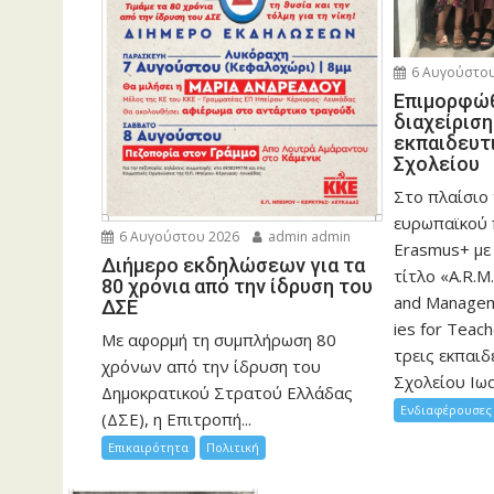
6 Αυγούστου
Eπιμορφώθ
διαχείρισ
εκπαιδευτ
Σχολείου
Στο πλαίσιο
ευρωπαϊκού
6 Αυγούστου 2026
admin admin
Erasmus+ με
Διήμερο εκδηλώσεων για τα
τίτλο «A.R.M.
80 χρόνια από την ίδρυση του
and Manageme
ΔΣΕ
ies for Teac
Με αφορμή τη συμπλήρωση 80
τρεις εκπαιδ
χρόνων από την ίδρυση του
Σχολείου Ιωα
Δημοκρατικού Στρατού Ελλάδας
Ενδιαφέρουσες 
(ΔΣΕ), η Επιτροπή...
Επικαιρότητα
Πολιτική