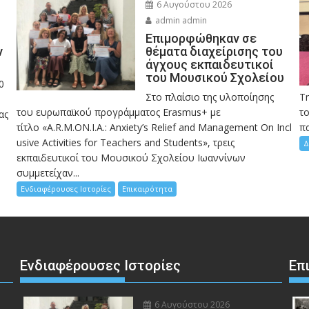
6 Αυγούστου 2026
admin admin
Eπιμορφώθηκαν σε
ν
θέματα διαχείρισης του
άγχους εκπαιδευτικοί
του Μουσικού Σχολείου
0
Στο πλαίσιο της υλοποίησης
Τ
του ευρωπαϊκού προγράμματος Erasmus+ με
το
ας
τίτλο «A.R.M.ON.I.A.: Anxiety’s Relief and Management On Incl
πα
usive Activities for Teachers and Students», τρεις
Δ
εκπαιδευτικοί του Μουσικού Σχολείου Ιωαννίνων
συμμετείχαν...
Ενδιαφέρουσες Ιστορίες
Επικαιρότητα
Ενδιαφέρουσες Ιστορίες
Επ
6 Αυγούστου 2026