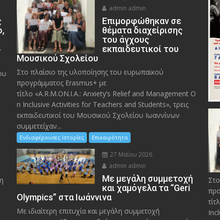
admin admin
ς
Eπιμορφώθηκαν σε
ο,
θέματα διαχείρισης
του άγχους
»
εκπαιδευτικοί του
Μουσικού Σχολείου
Στο πλαίσιο της υλοποίησης του ευρωπαϊκού
ου
προγράμματος Erasmus+ με
τίτλο «A.R.M.ON.I.A.: Anxiety’s Relief and Management O
n Inclusive Activities for Teachers and Students», τρεις
εκπαιδευτικοί του Μουσικού Σχολείου Ιωαννίνων
συμμετείχαν...
Ενδιαφέρουσες Ιστορίες
Επικαιρότητα
27 Μαΐου 2026
admin admin
Με μεγάλη συμμετοχή
η
Στο
και χαμόγελα τα “Geri
προ
Olympics” στα Ιωάννινα
τίτ
Με ιδιαίτερη επιτυχία και μεγάλη συμμετοχή
Inc