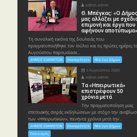
admin admin
Θ. Μπέγκας: «Ο Δήμο
μας αλλάζει με σχέδι
επιμονή και έργα που
αφήνουν αποτύπωμα
Τη συνολική εικόνα της δουλειάς που
πραγματοποιήθηκε τον Ιούλιο και τις πρώτες ημέρες τ
Αυγούστου παρουσίασε...
ΔΗΜΟΣ ΙΩΑΝΝΙΤΩΝ
Επικαιρότητα
Νέα των Δήμων
6 Αυγούστου 2026
admin admin
Tα «Ηπειρωτικά»
επιστρέφουν 50
χρόνια μετά
Την πραγματοποίηση μιας
επετειακής σειράς εκδηλώσεων με στόχο την αναβίωσ
των «Ηπειρωτικών», πενήντα χρόνια μετά την...
ΔΗΜΟΣ ΙΩΑΝΝΙΤΩΝ
Επικαιρότητα
Νέα των Δήμων
Πολιτισμός