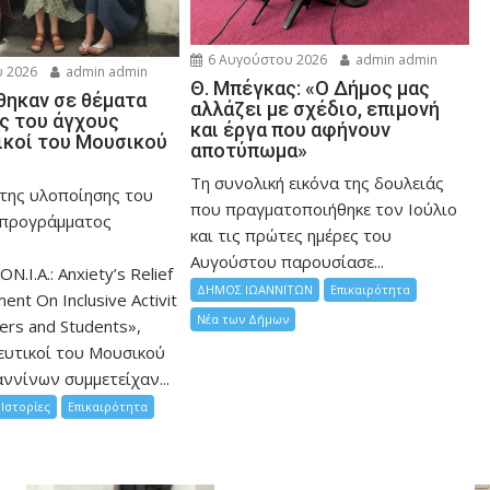
6 Αυγούστου 2026
admin admin
 2026
admin admin
Θ. Μπέγκας: «Ο Δήμος μας
ηκαν σε θέματα
αλλάζει με σχέδιο, επιμονή
ης του άγχους
και έργα που αφήνουν
ικοί του Μουσικού
αποτύπωμα»
Τη συνολική εικόνα της δουλειάς
 της υλοποίησης του
που πραγματοποιήθηκε τον Ιούλιο
 προγράμματος
και τις πρώτες ημέρες του
Αυγούστου παρουσίασε...
ON.I.A.: Anxiety’s Relief
ΔΗΜΟΣ ΙΩΑΝΝΙΤΩΝ
Επικαιρότητα
nt On Inclusive Activit
Νέα των Δήμων
hers and Students»,
ευτικοί του Μουσικού
ννίνων συμμετείχαν...
Ιστορίες
Επικαιρότητα