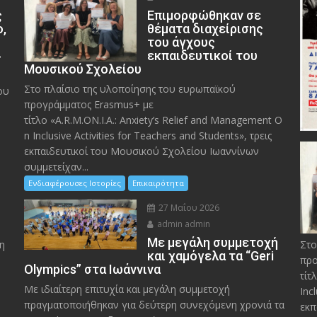
ς
Eπιμορφώθηκαν σε
ο,
θέματα διαχείρισης
του άγχους
»
εκπαιδευτικοί του
Μουσικού Σχολείου
Στο πλαίσιο της υλοποίησης του ευρωπαϊκού
ου
προγράμματος Erasmus+ με
τίτλο «A.R.M.ON.I.A.: Anxiety’s Relief and Management O
n Inclusive Activities for Teachers and Students», τρεις
εκπαιδευτικοί του Μουσικού Σχολείου Ιωαννίνων
συμμετείχαν...
Ενδιαφέρουσες Ιστορίες
Επικαιρότητα
27 Μαΐου 2026
admin admin
Με μεγάλη συμμετοχή
η
Στο
και χαμόγελα τα “Geri
προ
Olympics” στα Ιωάννινα
τίτ
Με ιδιαίτερη επιτυχία και μεγάλη συμμετοχή
Inc
πραγματοποιήθηκαν για δεύτερη συνεχόμενη χρονιά τα
εκπ