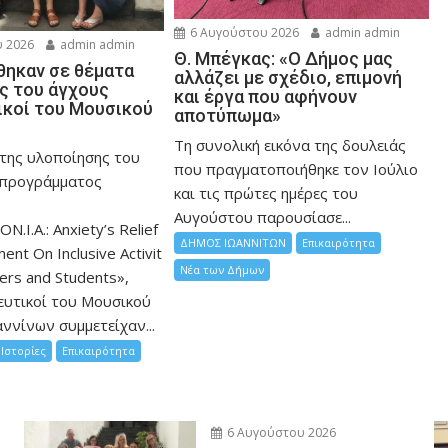
6 Αυγούστου 2026
admin admin
 2026
admin admin
Θ. Μπέγκας: «Ο Δήμος μας
ηκαν σε θέματα
αλλάζει με σχέδιο, επιμονή
ης του άγχους
και έργα που αφήνουν
ικοί του Μουσικού
αποτύπωμα»
Τη συνολική εικόνα της δουλειάς
 της υλοποίησης του
που πραγματοποιήθηκε τον Ιούλιο
 προγράμματος
και τις πρώτες ημέρες του
Αυγούστου παρουσίασε...
ON.I.A.: Anxiety’s Relief
ΔΗΜΟΣ ΙΩΑΝΝΙΤΩΝ
Επικαιρότητα
nt On Inclusive Activit
Νέα των Δήμων
hers and Students»,
ευτικοί του Μουσικού
ννίνων συμμετείχαν...
Ιστορίες
Επικαιρότητα
6 Αυγούστου 2026