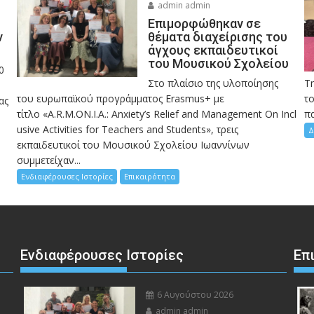
admin admin
Eπιμορφώθηκαν σε
ν
θέματα διαχείρισης του
άγχους εκπαιδευτικοί
του Μουσικού Σχολείου
0
Στο πλαίσιο της υλοποίησης
Τ
του ευρωπαϊκού προγράμματος Erasmus+ με
το
ας
τίτλο «A.R.M.ON.I.A.: Anxiety’s Relief and Management On Incl
πα
usive Activities for Teachers and Students», τρεις
Δ
εκπαιδευτικοί του Μουσικού Σχολείου Ιωαννίνων
συμμετείχαν...
Ενδιαφέρουσες Ιστορίες
Επικαιρότητα
Ενδιαφέρουσες Ιστορίες
Επ
6 Αυγούστου 2026
admin admin