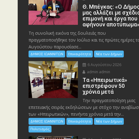
Θ. Μπέγκας: «Ο Δήμο
μας αλλάζει με σχέδι
επιμονή και έργα που
αφήνουν αποτύπωμα
Τη συνολική εικόνα της δουλειάς που
πραγματοποιήθηκε τον Ιούλιο και τις πρώτες ημέρες τ
Αυγούστου παρουσίασε...
ΔΗΜΟΣ ΙΩΑΝΝΙΤΩΝ
Επικαιρότητα
Νέα των Δήμων
6 Αυγούστου 2026
admin admin
Tα «Ηπειρωτικά»
επιστρέφουν 50
χρόνια μετά
Την πραγματοποίηση μιας
επετειακής σειράς εκδηλώσεων με στόχο την αναβίωσ
των «Ηπειρωτικών», πενήντα χρόνια μετά την...
ΔΗΜΟΣ ΙΩΑΝΝΙΤΩΝ
Επικαιρότητα
Νέα των Δήμων
Πολιτισμός