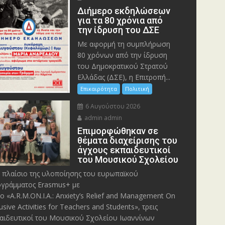
Διήμερο εκδηλώσεων
για τα 80 χρόνια από
την ίδρυση του ΔΣΕ
Με αφορμή τη συμπλήρωση
80 χρόνων από την ίδρυση
του Δημοκρατικού Στρατού
Ελλάδας (ΔΣΕ), η Επιτροπή...
Επικαιρότητα
Πολιτική
6 Αυγούστου 2026
admin admin
Eπιμορφώθηκαν σε
θέματα διαχείρισης του
άγχους εκπαιδευτικοί
του Μουσικού Σχολείου
 πλαίσιο της υλοποίησης του ευρωπαϊκού
γράμματος Erasmus+ με
λο «A.R.M.ON.I.A.: Anxiety’s Relief and Management On
lusive Activities for Teachers and Students», τρεις
αιδευτικοί του Μουσικού Σχολείου Ιωαννίνων