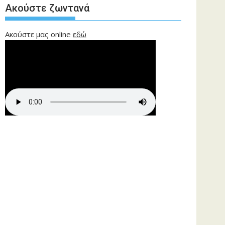
Ακούστε ζωντανά
Ακούστε μας online
εδώ