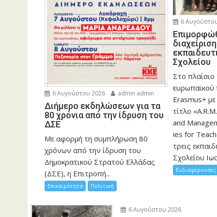
6 Αυγούστου
Eπιμορφώθ
διαχείρισ
εκπαιδευτ
Σχολείου
Στο πλαίσιο
ευρωπαϊκού
6 Αυγούστου 2026
admin admin
Erasmus+ με
Διήμερο εκδηλώσεων για τα
τίτλο «A.R.M.
80 χρόνια από την ίδρυση του
and Manageme
ΔΣΕ
ies for Teac
Με αφορμή τη συμπλήρωση 80
τρεις εκπαιδ
χρόνων από την ίδρυση του
Σχολείου Ιωα
Δημοκρατικού Στρατού Ελλάδας
Ενδιαφέρουσες 
(ΔΣΕ), η Επιτροπή...
Επικαιρότητα
Πολιτική
6 Αυγούστου 2026