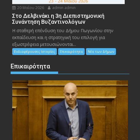
20 Μαΐου 2026
admin admin
Στο Δελβινάκι η 3η Διεπιστημονική
Συνάντηση Βυζαντινολόγων
Η σταθερή επένδυση του Δήμου Πωγωνίου στην
εκπαίδευση και η στρατηγική του επιλογή για
εξωστρέφεια μετουσιώνονται...
Ενδιαφέρουσες Ιστορίες
Επικαιρότητα
Νέα των Δήμων
Επικαιρότητα