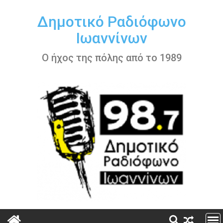
Περάστε
στο
Δημοτικό Ραδιόφωνο
περιεχόμενο
Ιωαννίνων
Ο ήχος της πόλης από το 1989