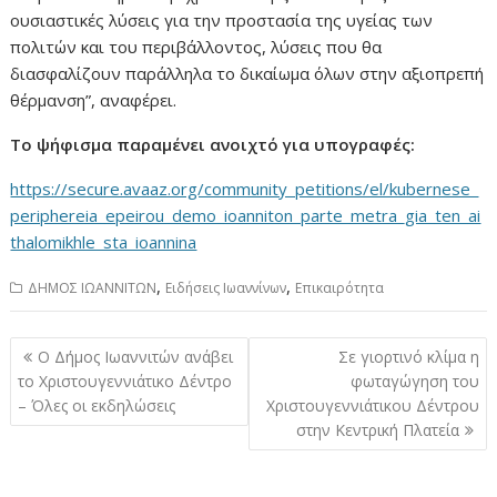
ουσιαστικές λύσεις για την προστασία της υγείας των
πολιτών και του περιβάλλοντος, λύσεις που θα
διασφαλίζουν παράλληλα το δικαίωμα όλων στην αξιοπρεπή
θέρμανση”, αναφέρει.
Το ψήφισμα παραμένει ανοιχτό για υπογραφές:
https://secure.avaaz.org/community_petitions/el/kubernese_
periphereia_epeirou_demo_ioanniton_parte_metra_gia_ten_ai
thalomikhle_sta_ioannina
,
,
ΔΗΜΟΣ ΙΩΑΝΝΙΤΩΝ
Ειδήσεις Ιωαννίνων
Επικαιρότητα
Πλοήγηση
Ο Δήμος Ιωαννιτών ανάβει
Σε γιορτινό κλίμα η
άρθρων
το Χριστουγεννιάτικο Δέντρο
φωταγώγηση του
– Όλες οι εκδηλώσεις
Χριστουγεννιάτικου Δέντρου
στην Κεντρική Πλατεία