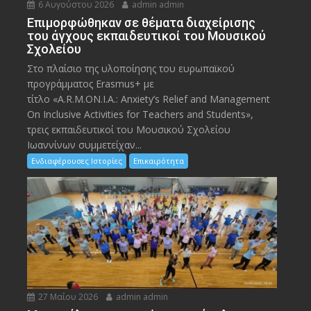
6 Αυγούστου 2026
admin admin
Eπιμορφώθηκαν σε θέματα διαχείρισης
του άγχους εκπαιδευτικοί του Μουσικού
Σχολείου
Στο πλαίσιο της υλοποίησης του ευρωπαϊκού
προγράμματος Erasmus+ με
τίτλο «A.R.M.ON.I.A.: Anxiety’s Relief and Management
On Inclusive Activities for Teachers and Students»,
τρεις εκπαιδευτικοί του Μουσικού Σχολείου
Ιωαννίνων συμμετείχαν...
Ενδιαφέρουσες Ιστορίες
Επικαιρότητα
27 Μαΐου 2026
admin admin