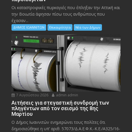
Οι καταστροφικές πυρκαγιές που έπληξαν την Αττική και
την Bοιωτία άφησαν πίσω τους ανθρώπους που
έχασαν...
ΔΗΜΟΣ ΙΩΑΝΝΙΤΩΝ
Επικαιρότητα
Νέα των Δήμων
7 Αυγούστου 2026
admin admin
Αιτήσεις για στεγαστική συνδρομή των
πληγέντων από τον σεισμό της 8ης
Μαρτίου
Ο Δήμος Ιωαννιτών ενημερώνει τους πολίτες ότι
δημοσιεύθηκε η υπ’ αριθ. 57073/Δ.Α.Ε.Φ.Κ.-Κ.Ε./Α325/16-