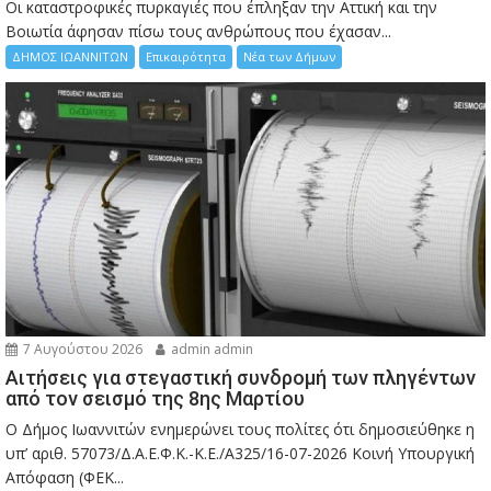
Οι καταστροφικές πυρκαγιές που έπληξαν την Αττική και την
Bοιωτία άφησαν πίσω τους ανθρώπους που έχασαν...
ΔΗΜΟΣ ΙΩΑΝΝΙΤΩΝ
Επικαιρότητα
Νέα των Δήμων
7 Αυγούστου 2026
admin admin
Αιτήσεις για στεγαστική συνδρομή των πληγέντων
από τον σεισμό της 8ης Μαρτίου
Ο Δήμος Ιωαννιτών ενημερώνει τους πολίτες ότι δημοσιεύθηκε η
υπ’ αριθ. 57073/Δ.Α.Ε.Φ.Κ.-Κ.Ε./Α325/16-07-2026 Κοινή Υπουργική
Απόφαση (ΦΕΚ...