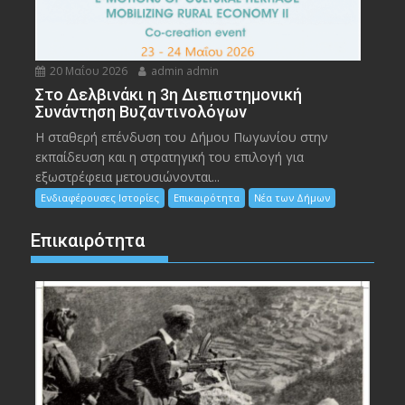
20 Μαΐου 2026
admin admin
Στο Δελβινάκι η 3η Διεπιστημονική
Συνάντηση Βυζαντινολόγων
Η σταθερή επένδυση του Δήμου Πωγωνίου στην
εκπαίδευση και η στρατηγική του επιλογή για
εξωστρέφεια μετουσιώνονται...
Ενδιαφέρουσες Ιστορίες
Επικαιρότητα
Νέα των Δήμων
Επικαιρότητα