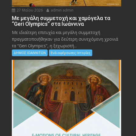
27 Μαΐου 2026
admin admin
Με μεγάλη συμμετοχή και χαμόγελα τα
“Geri Olympics” στα Ιωάννινα
Με ιδιαίτερη επιτυχία και μεγάλη συμμετοχή
πραγματοποιήθηκαν για δεύτερη συνεχόμενη χρονιά
τα “Geri Olympics”, η ξεχωριστή...
ΔΗΜΟΣ ΙΩΑΝΝΙΤΩΝ
Ενδιαφέρουσες Ιστορίες