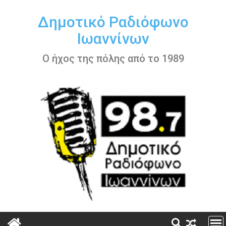
Περάστε
στο
Δημοτικό Ραδιόφωνο
περιεχόμενο
Ιωαννίνων
Ο ήχος της πόλης από το 1989