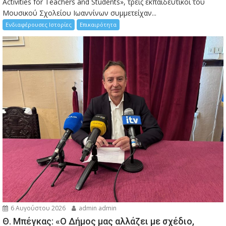
Activities for Teachers and Students», τρεις εκπαιδευτικοί του
Μουσικού Σχολείου Ιωαννίνων συμμετείχαν...
Ενδιαφέρουσες Ιστορίες
Επικαιρότητα
6 Αυγούστου 2026
admin admin
Θ. Μπέγκας: «Ο Δήμος μας αλλάζει με σχέδιο,