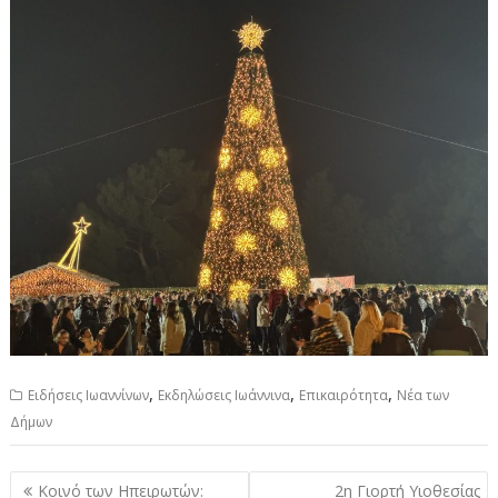
,
,
,
Ειδήσεις Ιωαννίνων
Εκδηλώσεις Ιωάννινα
Επικαιρότητα
Νέα των
Δήμων
Πλοήγηση
Κοινό των Ηπειρωτών:
2η Γιορτή Υιοθεσίας