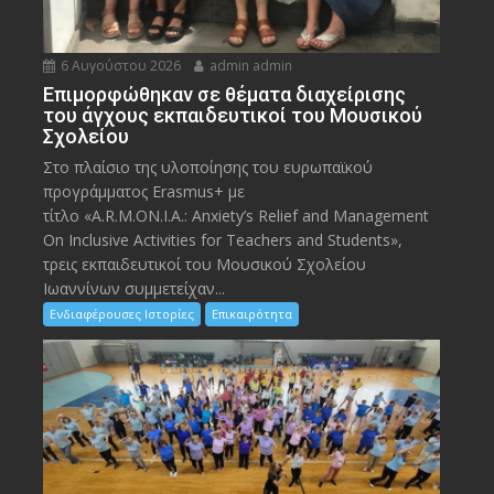
6 Αυγούστου 2026
admin admin
Eπιμορφώθηκαν σε θέματα διαχείρισης
του άγχους εκπαιδευτικοί του Μουσικού
Σχολείου
Στο πλαίσιο της υλοποίησης του ευρωπαϊκού
προγράμματος Erasmus+ με
τίτλο «A.R.M.ON.I.A.: Anxiety’s Relief and Management
On Inclusive Activities for Teachers and Students»,
τρεις εκπαιδευτικοί του Μουσικού Σχολείου
Ιωαννίνων συμμετείχαν...
Ενδιαφέρουσες Ιστορίες
Επικαιρότητα