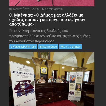
6 Αυγούστου 2026
admin admin
Θ. Μπέγκας: «Ο Δήμος μας αλλάζει με
σχέδιο, επιμονή και έργα που αφήνουν
αποτύπωμα»
Τη συνολική εικόνα της δουλειάς που
πραγματοποιήθηκε τον Ιούλιο και τις πρώτες ημέρες
του Αυγούστου παρουσίασε...
ΔΗΜΟΣ ΙΩΑΝΝΙΤΩΝ
Επικαιρότητα
Νέα των Δήμων