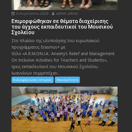
6 Αυγούστου 2026
admin admin
Eπιμορφώθηκαν σε θέματα διαχείρισης
του άγχους εκπαιδευτικοί του Μουσικού
Σχολείου
Στο πλαίσιο της υλοποίησης του ευρωπαϊκού
προγράμματος Erasmus+ με
τίτλο «A.R.M.ON.I.A.: Anxiety’s Relief and Management
On Inclusive Activities for Teachers and Students»,
τρεις εκπαιδευτικοί του Μουσικού Σχολείου
Ιωαννίνων συμμετείχαν...
Ενδιαφέρουσες Ιστορίες
Επικαιρότητα