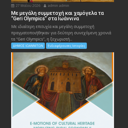
27 Μαΐου 2026
admin admin
Με μεγάλη συμμετοχή και χαμόγελα τα
“Geri Olympics” στα Ιωάννινα
Με ιδιαίτερη επιτυχία και μεγάλη συμμετοχή
πραγματοποιήθηκαν για δεύτερη συνεχόμενη χρονιά
τα “Geri Olympics”, η ξεχωριστή...
ΔΗΜΟΣ ΙΩΑΝΝΙΤΩΝ
Ενδιαφέρουσες Ιστορίες