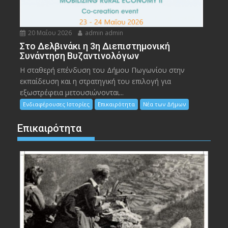
20 Μαΐου 2026
admin admin
Στο Δελβινάκι η 3η Διεπιστημονική
Συνάντηση Βυζαντινολόγων
Η σταθερή επένδυση του Δήμου Πωγωνίου στην
εκπαίδευση και η στρατηγική του επιλογή για
εξωστρέφεια μετουσιώνονται...
Ενδιαφέρουσες Ιστορίες
Επικαιρότητα
Νέα των Δήμων
Επικαιρότητα