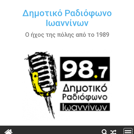
Περάστε
στο
Δημοτικό Ραδιόφωνο
περιεχόμενο
Ιωαννίνων
Ο ήχος της πόλης από το 1989