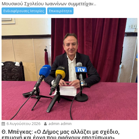
Μουσικού Σχολείου Ιωαννίνων συμμετείχαν...
Ενδιαφέρουσες Ιστορίες
Επικαιρότητα
6 Αυγούστου 2026
admin admin
Θ. Μπέγκας: «Ο Δήμος μας αλλάζει με σχέδιο,
επιμονή και έργα που αφήνουν αποτύπωμα»