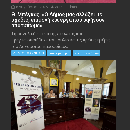
6 Αυγούστου 2026
admin admin
Θ. Μπέγκας: «Ο Δήμος μας αλλάζει με
σχέδιο, επιμονή και έργα που αφήνουν
αποτύπωμα»
Τη συνολική εικόνα της δουλειάς που
πραγματοποιήθηκε τον Ιούλιο και τις πρώτες ημέρες
του Αυγούστου παρουσίασε...
ΔΗΜΟΣ ΙΩΑΝΝΙΤΩΝ
Επικαιρότητα
Νέα των Δήμων