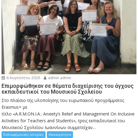
6 Αυγούστου 2026
admin admin
Eπιμορφώθηκαν σε θέματα διαχείρισης του άγχους
εκπαιδευτικοί του Μουσικού Σχολείου
Στο πλαίσιο της υλοποίησης του ευρωπαϊκού προγράμματος
Erasmus+ με
τίτλο «A.R.M.ON.I.A.: Anxiety’s Relief and Management On Inclusive
Activities for Teachers and Students», τρεις εκπαιδευτικοί του
Μουσικού Σχολείου Ιωαννίνων συμμετείχαν...
Ενδιαφέρουσες Ιστορίες
Επικαιρότητα