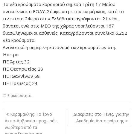
Τα νέα κρούσματα κορονοϊού σήμερα Τρίτη 17 Μαΐου
ανακοίνωσε ο ΕΟΔΥ. Σύμφωνα με την ενημέρωση, κατά το
τελευταίο 24ωρο στην Ελλάδα καταγράφονται 21 νέοι
θάνατοι ενώ στις ΜΕΘ της χώρας νοσηλεύονται 167
διασωληνωμένοι ασθενείς. Καταγράφονται συνολικά 6.252
νέα κρούσματα.
Αναλυτικά η σημερινή κατανομή των κρουσμάτων στη.
Ήπειρο:
ΠΕ Άρτας 32
ΠΕ Θεσπρωτίας 28
ΠΕ Ιωαννίνων 68
ΠΕ Πρέβεζας 24
Επικαιρότητα
Πλοήγηση
Καραμανλής: Το έργο
Διακρίσεις στο Τένις, για την
άρθρων
Άκτιο-Αμβρακία προχωράει
Ακαδημία Αντισφαίρισης
νωρίτερα από τα
χρονοδιαγράμματα