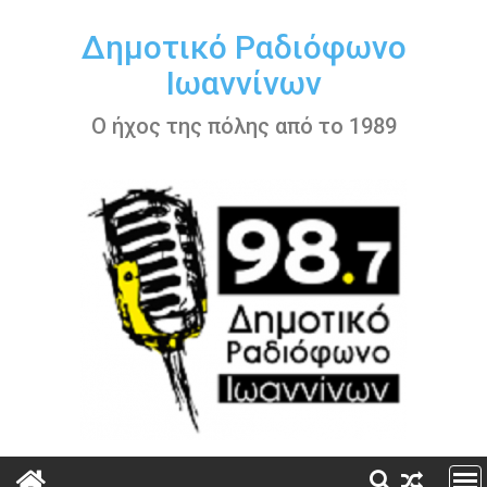
Περάστε
στο
Δημοτικό Ραδιόφωνο
περιεχόμενο
Ιωαννίνων
Ο ήχος της πόλης από το 1989