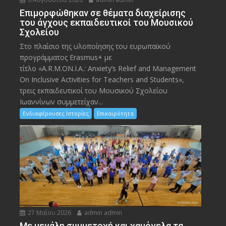
Eπιμορφώθηκαν σε θέματα διαχείρισης
του άγχους εκπαιδευτικοί του Μουσικού
Σχολείου
Στο πλαίσιο της υλοποίησης του ευρωπαϊκού
προγράμματος Erasmus+ με
τίτλο «A.R.M.ON.I.A.: Anxiety’s Relief and Management
On Inclusive Activities for Teachers and Students»,
τρεις εκπαιδευτικοί του Μουσικού Σχολείου
Ιωαννίνων συμμετείχαν...
Ενδιαφέρουσες Ιστορίες
Επικαιρότητα
27 Μαΐου 2026
admin admin
Με μεγάλη συμμετοχή και χαμόγελα τα