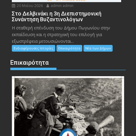
20 Μαΐου 2026
admin admin
Στο Δελβινάκι η 3η Διεπιστημονική
Συνάντηση Βυζαντινολόγων
Η σταθερή επένδυση του Δήμου Πωγωνίου στην
εκπαίδευση και η στρατηγική του επιλογή για
εξωστρέφεια μετουσιώνονται...
Ενδιαφέρουσες Ιστορίες
Επικαιρότητα
Νέα των Δήμων
Επικαιρότητα