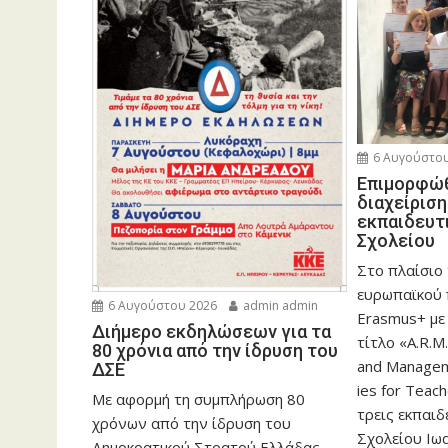
6 Αυγούστου
Eπιμορφώθ
διαχείρισ
εκπαιδευτ
Σχολείου
Στο πλαίσιο
ευρωπαϊκού
6 Αυγούστου 2026
admin admin
Erasmus+ με
Διήμερο εκδηλώσεων για τα
τίτλο «A.R.M.
80 χρόνια από την ίδρυση του
and Manageme
ΔΣΕ
ies for Teac
Με αφορμή τη συμπλήρωση 80
τρεις εκπαιδ
χρόνων από την ίδρυση του
Σχολείου Ιωα
Δημοκρατικού Στρατού Ελλάδας