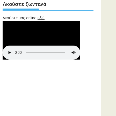
Ακούστε ζωντανά
Ακούστε μας online
εδώ