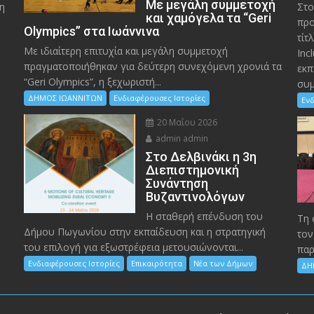
Με μεγάλη συμμετοχή
η
Στο
και χαμόγελα τα “Geri
προ
Olympics” στα Ιωάννινα
τίτ
Με ιδιαίτερη επιτυχία και μεγάλη συμμετοχή
Inc
πραγματοποιήθηκαν για δεύτερη συνεχόμενη χρονιά τα
εκπ
“Geri Olympics”, η ξεχωριστή...
συμ
ΔΗΜΟΣ ΙΩΑΝΝΙΤΩΝ
Ενδιαφέρουσες Ιστορίες
Ενδ
20 Μαΐου 2026
admin admin
Στο Δελβινάκι η 3η
Διεπιστημονική
Συνάντηση
Βυζαντινολόγων
Η σταθερή επένδυση του
Τη 
Δήμου Πωγωνίου στην εκπαίδευση και η στρατηγική
τον
του επιλογή για εξωστρέφεια μετουσιώνονται...
παρ
Ενδιαφέρουσες Ιστορίες
Επικαιρότητα
Νέα των Δήμων
ΔΗ