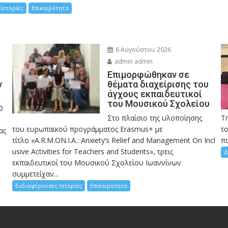
Ιστορίες
Επικαιρότητα
6 Αυγούστου 2026
admin admin
Eπιμορφώθηκαν σε
ν
θέματα διαχείρισης του
άγχους εκπαιδευτικοί
του Μουσικού Σχολείου
0
Στο πλαίσιο της υλοποίησης
Τ
του ευρωπαϊκού προγράμματος Erasmus+ με
το
ας
τίτλο «A.R.M.ON.I.A.: Anxiety’s Relief and Management On Incl
πα
usive Activities for Teachers and Students», τρεις
Δ
εκπαιδευτικοί του Μουσικού Σχολείου Ιωαννίνων
συμμετείχαν...
Ενδιαφέρουσες Ιστορίες
Επικαιρότητα