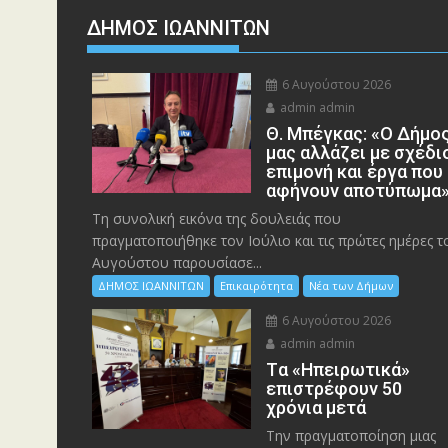
ΔΗΜΟΣ ΙΩΑΝΝΙΤΩΝ
6 Αυγούστου 2026
admin admin
Θ. Μπέγκας: «Ο Δήμο
μας αλλάζει με σχέδι
επιμονή και έργα που
αφήνουν αποτύπωμα
Τη συνολική εικόνα της δουλειάς που
πραγματοποιήθηκε τον Ιούλιο και τις πρώτες ημέρες τ
Αυγούστου παρουσίασε...
ΔΗΜΟΣ ΙΩΑΝΝΙΤΩΝ
Επικαιρότητα
Νέα των Δήμων
6 Αυγούστου 2026
admin admin
Tα «Ηπειρωτικά»
επιστρέφουν 50
χρόνια μετά
Την πραγματοποίηση μιας