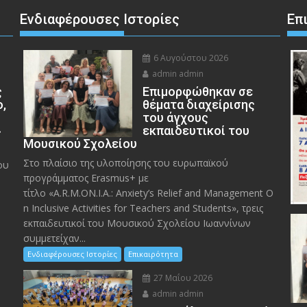
Ενδιαφέρουσες Ιστορίες
Επ
6 Αυγούστου 2026
admin admin
ς
Eπιμορφώθηκαν σε
ο,
θέματα διαχείρισης
του άγχους
»
εκπαιδευτικοί του
Μουσικού Σχολείου
Στο πλαίσιο της υλοποίησης του ευρωπαϊκού
ου
προγράμματος Erasmus+ με
τίτλο «A.R.M.ON.I.A.: Anxiety’s Relief and Management O
n Inclusive Activities for Teachers and Students», τρεις
εκπαιδευτικοί του Μουσικού Σχολείου Ιωαννίνων
συμμετείχαν...
Ενδιαφέρουσες Ιστορίες
Επικαιρότητα
27 Μαΐου 2026
admin admin