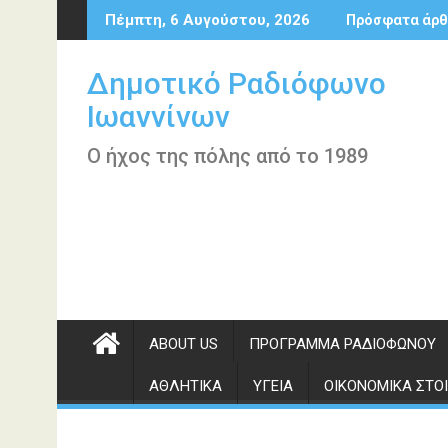
Περάστε
Πέμπτη, 6 Αυγούστου, 2026
Πρόσφατα άρθ
στο
περιεχόμενο
Δημοτικό Ραδιόφωνο
Ιωαννίνων
Ο ήχος της πόλης από το 1989
ABOUT US
ΠΡΌΓΡΑΜΜΑ ΡΑΔΙΟΦΏΝΟΥ
ΑΘΛΗΤΙΚΆ
ΥΓΕΊΑ
ΟΙΚΟΝΟΜΙΚΆ ΣΤΟΙ