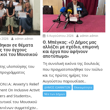
6 Αυγούστου 2026
admin admin
 2026
admin admin
Θ. Μπέγκας: «Ο Δήμος μας
ηκαν σε θέματα
αλλάζει με σχέδιο, επιμονή
ης του άγχους
και έργα που αφήνουν
ικοί του Μουσικού
αποτύπωμα»
Τη συνολική εικόνα της δουλειάς
 της υλοποίησης του
που πραγματοποιήθηκε τον Ιούλιο
 προγράμματος
και τις πρώτες ημέρες του
Αυγούστου παρουσίασε...
ON.I.A.: Anxiety’s Relief
ΔΗΜΟΣ ΙΩΑΝΝΙΤΩΝ
Επικαιρότητα
nt On Inclusive Activit
Νέα των Δήμων
hers and Students»,
ευτικοί του Μουσικού
ννίνων συμμετείχαν...