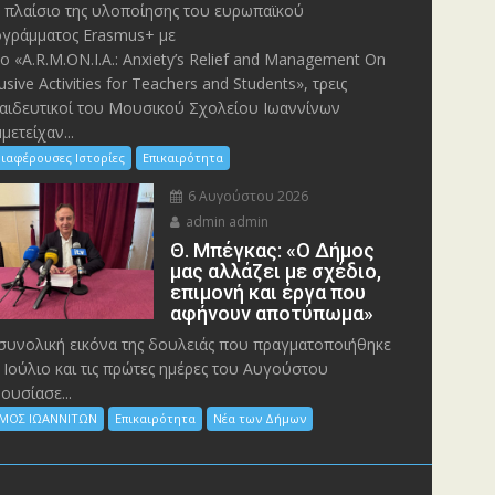
 πλαίσιο της υλοποίησης του ευρωπαϊκού
γράμματος Erasmus+ με
λο «A.R.M.ON.I.A.: Anxiety’s Relief and Management On
lusive Activities for Teachers and Students», τρεις
αιδευτικοί του Μουσικού Σχολείου Ιωαννίνων
μετείχαν...
ιαφέρουσες Ιστορίες
Επικαιρότητα
6 Αυγούστου 2026
admin admin
Θ. Μπέγκας: «Ο Δήμος
μας αλλάζει με σχέδιο,
επιμονή και έργα που
αφήνουν αποτύπωμα»
συνολική εικόνα της δουλειάς που πραγματοποιήθηκε
 Ιούλιο και τις πρώτες ημέρες του Αυγούστου
ουσίασε...
ΜΟΣ ΙΩΑΝΝΙΤΩΝ
Επικαιρότητα
Νέα των Δήμων