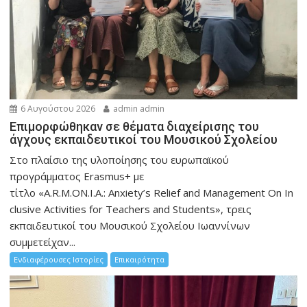
6 Αυγούστου 2026
admin admin
Eπιμορφώθηκαν σε θέματα διαχείρισης του
άγχους εκπαιδευτικοί του Μουσικού Σχολείου
Στο πλαίσιο της υλοποίησης του ευρωπαϊκού
προγράμματος Erasmus+ με
τίτλο «A.R.M.ON.I.A.: Anxiety’s Relief and Management On In
clusive Activities for Teachers and Students», τρεις
εκπαιδευτικοί του Μουσικού Σχολείου Ιωαννίνων
συμμετείχαν...
Ενδιαφέρουσες Ιστορίες
Επικαιρότητα