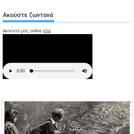
Ακούστε ζωντανά
Ακούστε μας online
εδώ