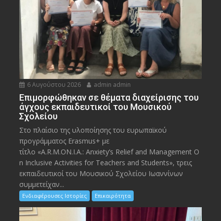
6 Αυγούστου 2026
admin admin
Eπιμορφώθηκαν σε θέματα διαχείρισης του
άγχους εκπαιδευτικοί του Μουσικού
Σχολείου
Στο πλαίσιο της υλοποίησης του ευρωπαϊκού
προγράμματος Erasmus+ με
τίτλο «A.R.M.ON.I.A.: Anxiety’s Relief and Management O
n Inclusive Activities for Teachers and Students», τρεις
εκπαιδευτικοί του Μουσικού Σχολείου Ιωαννίνων
συμμετείχαν...
Ενδιαφέρουσες Ιστορίες
Επικαιρότητα