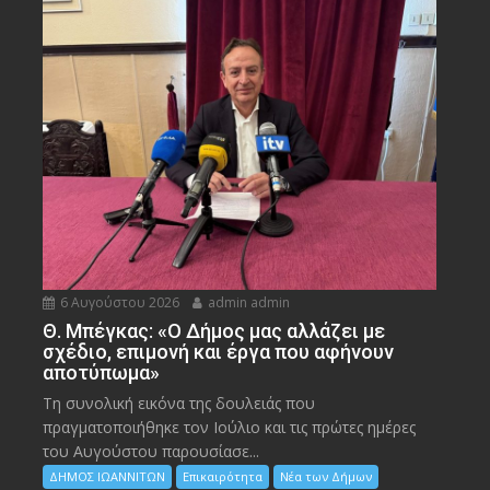
6 Αυγούστου 2026
admin admin
Θ. Μπέγκας: «Ο Δήμος μας αλλάζει με
σχέδιο, επιμονή και έργα που αφήνουν
αποτύπωμα»
Τη συνολική εικόνα της δουλειάς που
πραγματοποιήθηκε τον Ιούλιο και τις πρώτες ημέρες
του Αυγούστου παρουσίασε...
ΔΗΜΟΣ ΙΩΑΝΝΙΤΩΝ
Επικαιρότητα
Νέα των Δήμων