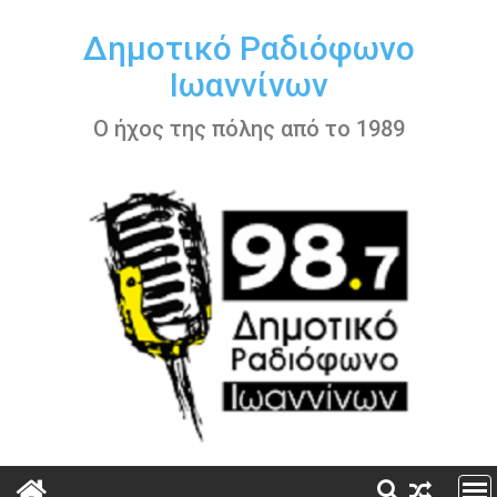
Περάστε
στο
Δημοτικό Ραδιόφωνο
περιεχόμενο
Ιωαννίνων
Ο ήχος της πόλης από το 1989