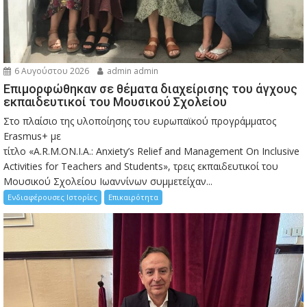
6 Αυγούστου 2026
admin admin
Eπιμορφώθηκαν σε θέματα διαχείρισης του άγχους
εκπαιδευτικοί του Μουσικού Σχολείου
Στο πλαίσιο της υλοποίησης του ευρωπαϊκού προγράμματος
Erasmus+ με
τίτλο «A.R.M.ON.I.A.: Anxiety’s Relief and Management On Inclusive
Activities for Teachers and Students», τρεις εκπαιδευτικοί του
Μουσικού Σχολείου Ιωαννίνων συμμετείχαν...
Ενδιαφέρουσες Ιστορίες
Επικαιρότητα