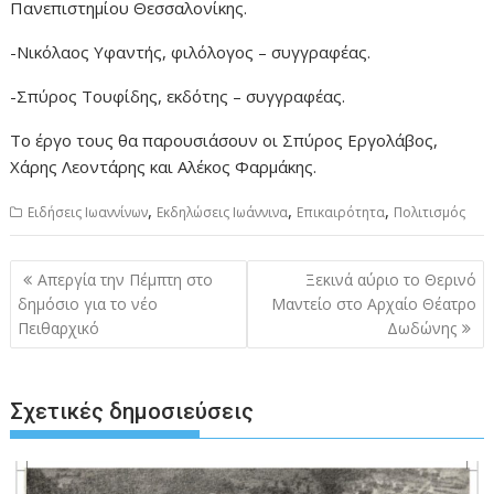
Πανεπιστημίου Θεσσαλονίκης.
-Νικόλαος Υφαντής, φιλόλογος – συγγραφέας.
-Σπύρος Τουφίδης, εκδότης – συγγραφέας.
Το έργο τους θα παρουσιάσουν οι Σπύρος Εργολάβος,
Χάρης Λεοντάρης και Αλέκος Φαρμάκης.
,
,
,
Ειδήσεις Ιωαννίνων
Εκδηλώσεις Ιωάννινα
Επικαιρότητα
Πολιτισμός
Πλοήγηση
Απεργία την Πέμπτη στο
Ξεκινά αύριο το Θερινό
άρθρων
δημόσιο για το νέο
Μαντείο στο Αρχαίο Θέατρο
Πειθαρχικό
Δωδώνης
Σχετικές δημοσιεύσεις