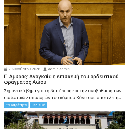
7 Αυγούστου 2026
admin admin
Γ. Αμυράς: Αναγκαία η επισκευή του αρδευτικού
φράγματος Αώου
Σημαντικό βήμα για τη διατήρηση και την αναβάθμιση των
αρδευτικών υποδομών του κάμπου Κόνιτσας αποτελεί η...
Επικαιρότητα
Πολιτική