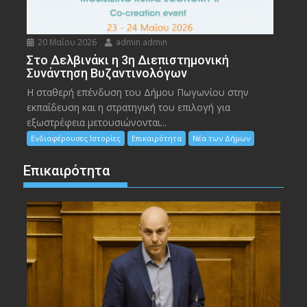
20 Μαΐου 2026
admin admin
Στο Δελβινάκι η 3η Διεπιστημονική
Συνάντηση Βυζαντινολόγων
Η σταθερή επένδυση του Δήμου Πωγωνίου στην
εκπαίδευση και η στρατηγική του επιλογή για
εξωστρέφεια μετουσιώνονται...
Ενδιαφέρουσες Ιστορίες
Επικαιρότητα
Νέα των Δήμων
Επικαιρότητα