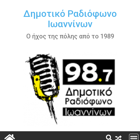
Περάστε
στο
Δημοτικό Ραδιόφωνο
περιεχόμενο
Ιωαννίνων
Ο ήχος της πόλης από το 1989