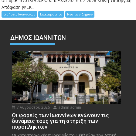
υπ’ αριθ. 57073/Δ.Α.Ε.Φ.Κ.-Κ.Ε./Α325/16-07-2026 Κοινή Υπουργική
Απόφαση (ΦΕΚ...
Ειδήσεις Ιωαννίνων
Επικαιρότητα
Νέα των Δήμων
ΔΗΜΟΣ ΙΩΑΝΝΙΤΩΝ
7 Αυγούστου 2026
admin admin
Οι φορείς των Ιωαννίνων ενώνουν τις
δυνάμεις τους για τη στήριξη των
πυρόπληκτων
Οι καταστροφικές πυρκαγιές που έπληξαν την Αττική