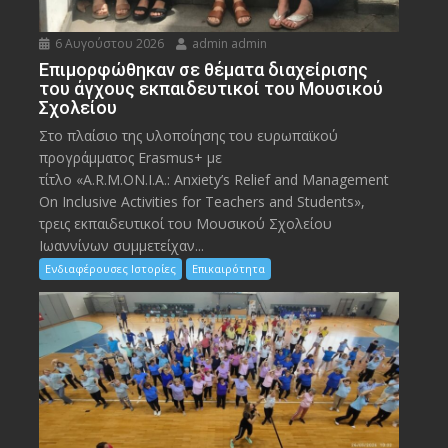
6 Αυγούστου 2026
admin admin
Eπιμορφώθηκαν σε θέματα διαχείρισης
του άγχους εκπαιδευτικοί του Μουσικού
Σχολείου
Στο πλαίσιο της υλοποίησης του ευρωπαϊκού
προγράμματος Erasmus+ με
τίτλο «A.R.M.ON.I.A.: Anxiety’s Relief and Management
On Inclusive Activities for Teachers and Students»,
τρεις εκπαιδευτικοί του Μουσικού Σχολείου
Ιωαννίνων συμμετείχαν...
Ενδιαφέρουσες Ιστορίες
Επικαιρότητα