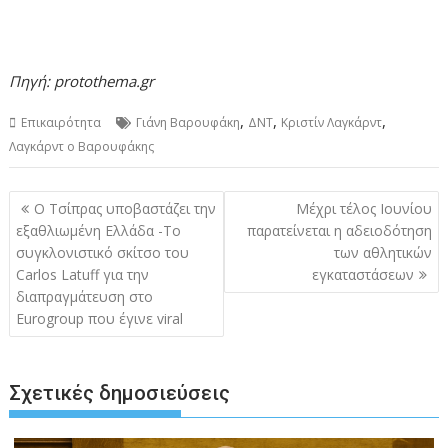
Πηγή: protothema.gr
,
,
,
Επικαιρότητα
Γιάνη Βαρουφάκη
ΔΝΤ
Κριστίν Λαγκάρντ
Λαγκάρντ ο Βαρουφάκης
Πλοήγηση
O Τσίπρας υποβαστάζει την
Μέχρι τέλος Ιουνίου
άρθρων
εξαθλιωμένη Ελλάδα -Το
παρατείνεται η αδειοδότηση
συγκλονιστικό σκίτσο του
των αθλητικών
Carlos Latuff για την
εγκαταστάσεων
διαπραγμάτευση στο
Eurogroup που έγινε viral
Σχετικές δημοσιεύσεις