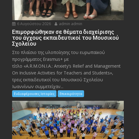
6 Αυγούστου 2026
admin admin
Eπιμορφώθηκαν σε θέματα διαχείρισης
του άγχους εκπαιδευτικοί του Μουσικού
Σχολείου
Στο πλαίσιο της υλοποίησης του ευρωπαϊκού
προγράμματος Erasmus+ με
τίτλο «A.R.M.ON.I.A.: Anxiety’s Relief and Management
On Inclusive Activities for Teachers and Students»,
τρεις εκπαιδευτικοί του Μουσικού Σχολείου
Ιωαννίνων συμμετείχαν...
Ενδιαφέρουσες Ιστορίες
Επικαιρότητα