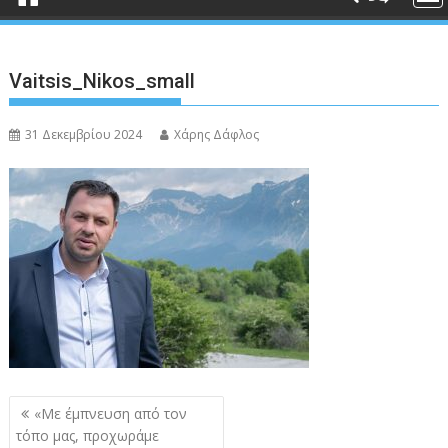
Vaitsis_Nikos_small
31 Δεκεμβρίου 2024
Χάρης Δάφλος
Πλοήγηση
«Με έμπνευση από τον
άρθρων
τόπο μας, προχωράμε