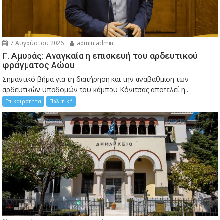
7 Αυγούστου 2026
admin admin
Γ. Αμυράς: Αναγκαία η επισκευή του αρδευτικού
φράγματος Αώου
Σημαντικό βήμα για τη διατήρηση και την αναβάθμιση των
αρδευτικών υποδομών του κάμπου Κόνιτσας αποτελεί η...
Επικαιρότητα
Πολιτική