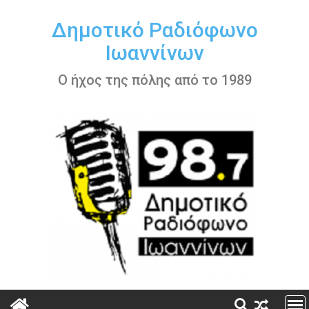
Περάστε
στο
Δημοτικό Ραδιόφωνο
περιεχόμενο
Ιωαννίνων
Ο ήχος της πόλης από το 1989