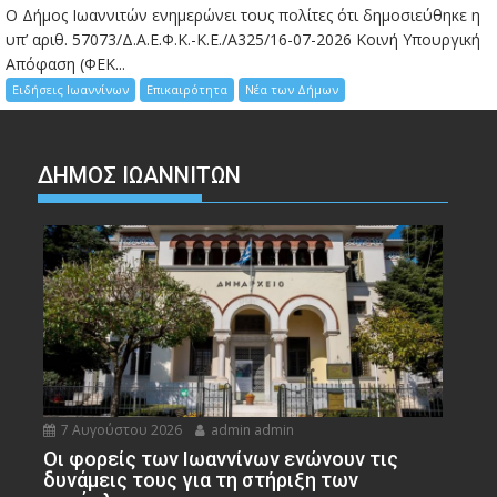
Ο Δήμος Ιωαννιτών ενημερώνει τους πολίτες ότι δημοσιεύθηκε η
υπ’ αριθ. 57073/Δ.Α.Ε.Φ.Κ.-Κ.Ε./Α325/16-07-2026 Κοινή Υπουργική
Απόφαση (ΦΕΚ...
Ειδήσεις Ιωαννίνων
Επικαιρότητα
Νέα των Δήμων
ΔΗΜΟΣ ΙΩΑΝΝΙΤΩΝ
7 Αυγούστου 2026
admin admin
Οι φορείς των Ιωαννίνων ενώνουν τις
δυνάμεις τους για τη στήριξη των