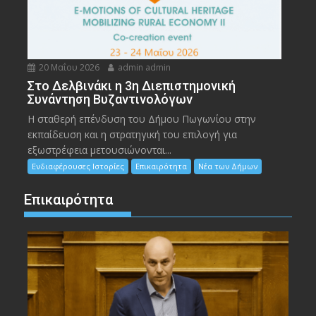
20 Μαΐου 2026
admin admin
Στο Δελβινάκι η 3η Διεπιστημονική
Συνάντηση Βυζαντινολόγων
Η σταθερή επένδυση του Δήμου Πωγωνίου στην
εκπαίδευση και η στρατηγική του επιλογή για
εξωστρέφεια μετουσιώνονται...
Ενδιαφέρουσες Ιστορίες
Επικαιρότητα
Νέα των Δήμων
Επικαιρότητα