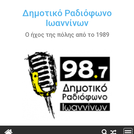
Περάστε
στο
Δημοτικό Ραδιόφωνο
περιεχόμενο
Ιωαννίνων
Ο ήχος της πόλης από το 1989