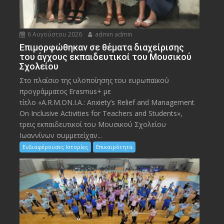
6 Αυγούστου 2026
admin admin
Eπιμορφώθηκαν σε θέματα διαχείρισης
του άγχους εκπαιδευτικοί του Μουσικού
Σχολείου
Στο πλαίσιο της υλοποίησης του ευρωπαϊκού
προγράμματος Erasmus+ με
τίτλο «A.R.M.ON.I.A.: Anxiety’s Relief and Management
On Inclusive Activities for Teachers and Students»,
τρεις εκπαιδευτικοί του Μουσικού Σχολείου
Ιωαννίνων συμμετείχαν...
Ενδιαφέρουσες Ιστορίες
Επικαιρότητα