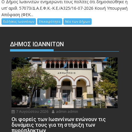
Ο Δήμος Ιωαννιτών ενημερώνει τους πολίτες ότι δημοσιεύθηκε η
υπ’ αριθ. 57073/Δ.Α.Ε.Φ.Κ.-Κ.Ε./Α325/16-07-2026 Κοινή Υπουργική
Απόφαση (ΦΕΚ...
Ειδήσεις Ιωαννίνων
Επικαιρότητα
Νέα των Δήμων
ΔΗΜΟΣ ΙΩΑΝΝΙΤΩΝ
7 Αυγούστου 2026
admin admin
Οι φορείς των Ιωαννίνων ενώνουν τις
δυνάμεις τους για τη στήριξη των
πυρόπληκτων