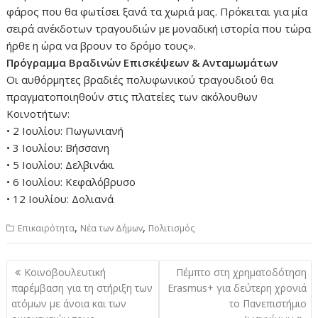
φάρος που θα φωτίσει ξανά τα χωριά μας. Πρόκειται για μία
σειρά ανέκδοτων τραγουδιών με μοναδική ιστορία που τώρα
ήρθε η ώρα να βρουν το δρόμο τους».
Πρόγραμμα Βραδινών Επισκέψεων & Ανταμωμάτων
Οι αυθόρμητες βραδιές πολυφωνικού τραγουδιού θα
πραγματοποιηθούν στις πλατείες των ακόλουθων
Κοινοτήτων:
• 2 Ιουλίου: Πωγωνιανή
• 3 Ιουλίου: Βήσσανη
• 5 Ιουλίου: Δελβινάκι
• 6 Ιουλίου: Κεφαλόβρυσο
• 12 Ιουλίου: Δολιανά
,
,
Επικαιρότητα
Νέα των Δήμων
Πολιτισμός
Πλοήγηση
Κοινοβουλευτική
Πέμπτο στη χρηματοδότηση
άρθρων
παρέμβαση για τη στήριξη των
Erasmus+ για δεύτερη χρονιά
ατόμων με άνοια και των
το Πανεπιστήμιο