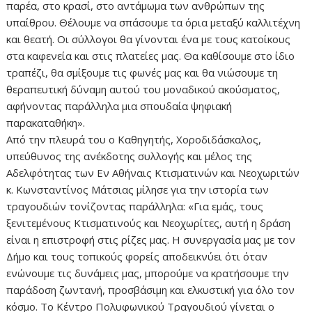
παρέα, στο κρασί, στο αντάμωμα των ανθρώπων της
υπαίθρου. Θέλουμε να σπάσουμε τα όρια μεταξύ καλλιτέχνη
και θεατή. Οι σύλλογοι θα γίνονται ένα με τους κατοίκους
στα καφενεία και στις πλατείες μας. Θα καθίσουμε στο ίδιο
τραπέζι, θα σμίξουμε τις φωνές μας και θα νιώσουμε τη
θεραπευτική δύναμη αυτού του μοναδικού ακούσματος,
αφήνοντας παράλληλα μια σπουδαία ψηφιακή
παρακαταθήκη».
Από την πλευρά του ο Καθηγητής, Χοροδιδάσκαλος,
υπεύθυνος της ανέκδοτης συλλογής και μέλος της
Αδελφότητας των Εν Αθήναις Κτισματινών και Νεοχωριτών
κ. Κωνσταντίνος Μάτσιας μίλησε για την ιστορία των
τραγουδιών τονίζοντας παράλληλα: «Για εμάς, τους
ξενιτεμένους Κτισματινούς και Νεοχωρίτες, αυτή η δράση
είναι η επιστροφή στις ρίζες μας. Η συνεργασία μας με τον
Δήμο και τους τοπικούς φορείς αποδεικνύει ότι όταν
ενώνουμε τις δυνάμεις μας, μπορούμε να κρατήσουμε την
παράδοση ζωντανή, προσβάσιμη και ελκυστική για όλο τον
κόσμο. Το Κέντρο Πολυφωνικού Τραγουδιού γίνεται ο