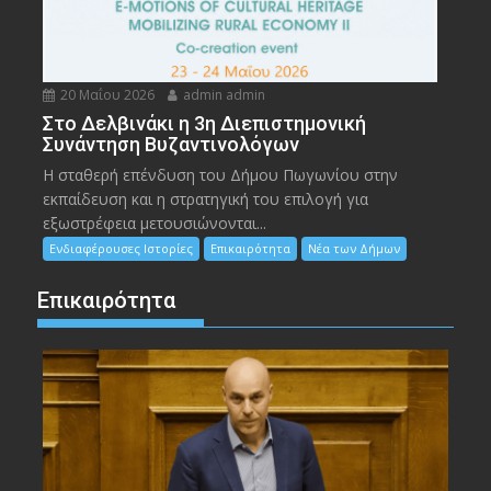
20 Μαΐου 2026
admin admin
Στο Δελβινάκι η 3η Διεπιστημονική
Συνάντηση Βυζαντινολόγων
Η σταθερή επένδυση του Δήμου Πωγωνίου στην
εκπαίδευση και η στρατηγική του επιλογή για
εξωστρέφεια μετουσιώνονται...
Ενδιαφέρουσες Ιστορίες
Επικαιρότητα
Νέα των Δήμων
Επικαιρότητα