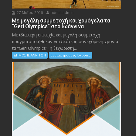
27 Μαΐου 2026
admin admin
Με μεγάλη συμμετοχή και χαμόγελα τα
“Geri Olympics” στα Ιωάννινα
Με ιδιαίτερη επιτυχία και μεγάλη συμμετοχή
πραγματοποιήθηκαν για δεύτερη συνεχόμενη χρονιά
τα “Geri Olympics”, η ξεχωριστή...
ΔΗΜΟΣ ΙΩΑΝΝΙΤΩΝ
Ενδιαφέρουσες Ιστορίες