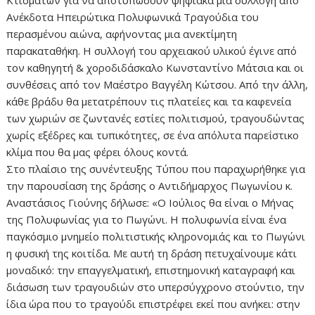
Κτισμάτων για να αποτυπώσουν ψηφιακά μία συλλογή από
Ανέκδοτα Ηπειρώτικα Πολυφωνικά Τραγούδια του
περασμένου αιώνα, αφήνοντας μια ανεκτίμητη
παρακαταθήκη. Η συλλογή του αρχειακού υλικού έγινε από
τον καθηγητή & χοροδιδάσκαλο Κωνσταντίνο Μάτσια και οι
συνθέσεις από τον Μαέστρο Βαγγέλη Κώτσου. Από την άλλη,
κάθε βράδυ θα μετατρέπουν τις πλατείες και τα καφενεία
των χωριών σε ζωντανές εστίες πολιτισμού, τραγουδώντας
χωρίς εξέδρες και τυπικότητες, σε ένα απόλυτα παρεΐστικο
κλίμα που θα μας φέρει όλους κοντά.
Στο πλαίσιο της συνέντευξης Τύπου που παραχωρήθηκε για
την παρουσίαση της δράσης ο Αντιδήμαρχος Πωγωνίου κ.
Αναστάσιος Γιούνης δήλωσε: «Ο Ιούλιος θα είναι ο Μήνας
της Πολυφωνίας για το Πωγώνι. Η πολυφωνία είναι ένα
παγκόσμιο μνημείο πολιτιστικής κληρονομιάς και το Πωγώνι
η φυσική της κοιτίδα. Με αυτή τη δράση πετυχαίνουμε κάτι
μοναδικό: την επαγγελματική, επιστημονική καταγραφή και
διάσωση των τραγουδιών στο υπερσύγχρονο στούντιο, την
ίδια ώρα που το τραγούδι επιστρέφει εκεί που ανήκει: στην