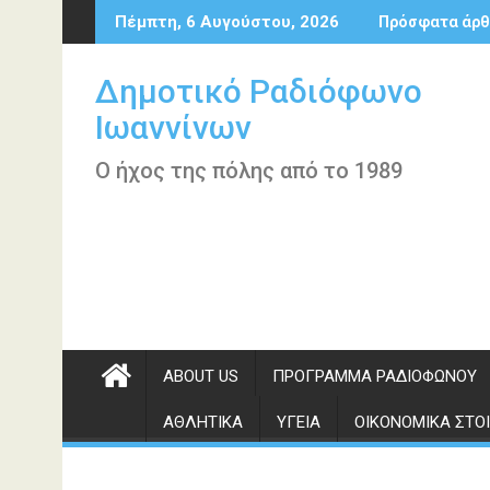
Περάστε
Πέμπτη, 6 Αυγούστου, 2026
Πρόσφατα άρθ
στο
περιεχόμενο
Δημοτικό Ραδιόφωνο
Ιωαννίνων
Ο ήχος της πόλης από το 1989
ABOUT US
ΠΡΌΓΡΑΜΜΑ ΡΑΔΙΟΦΏΝΟΥ
ΑΘΛΗΤΙΚΆ
ΥΓΕΊΑ
ΟΙΚΟΝΟΜΙΚΆ ΣΤΟΙ