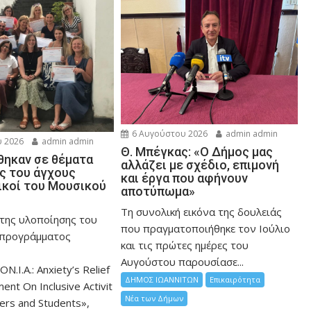
6 Αυγούστου 2026
admin admin
 2026
admin admin
Θ. Μπέγκας: «Ο Δήμος μας
ηκαν σε θέματα
αλλάζει με σχέδιο, επιμονή
ης του άγχους
και έργα που αφήνουν
ικοί του Μουσικού
αποτύπωμα»
Τη συνολική εικόνα της δουλειάς
 της υλοποίησης του
που πραγματοποιήθηκε τον Ιούλιο
 προγράμματος
και τις πρώτες ημέρες του
Αυγούστου παρουσίασε...
ON.I.A.: Anxiety’s Relief
ΔΗΜΟΣ ΙΩΑΝΝΙΤΩΝ
Επικαιρότητα
nt On Inclusive Activit
Νέα των Δήμων
hers and Students»,