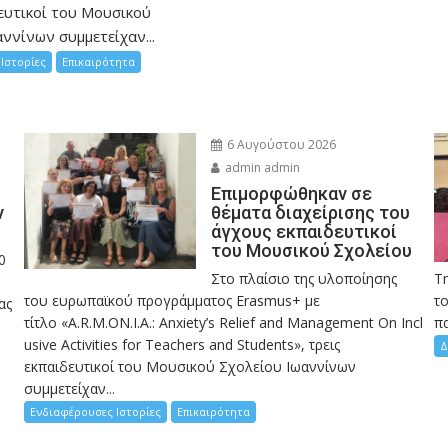
ευτικοί του Μουσικού
ννίνων συμμετείχαν...
Ιστορίες
Επικαιρότητα
6 Αυγούστου 2026
admin admin
Eπιμορφώθηκαν σε
ν
θέματα διαχείρισης του
άγχους εκπαιδευτικοί
του Μουσικού Σχολείου
0
Στο πλαίσιο της υλοποίησης
Τ
του ευρωπαϊκού προγράμματος Erasmus+ με
το
ας
τίτλο «A.R.M.ON.I.A.: Anxiety’s Relief and Management On Incl
πα
usive Activities for Teachers and Students», τρεις
Δ
εκπαιδευτικοί του Μουσικού Σχολείου Ιωαννίνων
συμμετείχαν...
Ενδιαφέρουσες Ιστορίες
Επικαιρότητα