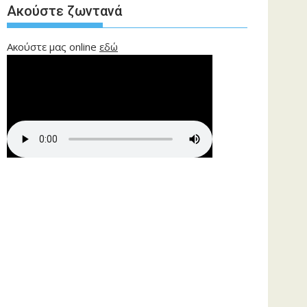
Ακούστε ζωντανά
Ακούστε μας online
εδώ