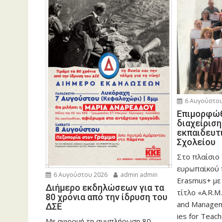
6 Αυγούστου
Eπιμορφώθ
διαχείρισ
εκπαιδευτ
Σχολείου
Στο πλαίσιο
ευρωπαϊκού
6 Αυγούστου 2026
admin admin
Erasmus+ με
Διήμερο εκδηλώσεων για τα
τίτλο «A.R.M.
80 χρόνια από την ίδρυση του
and Manageme
ΔΣΕ
ies for Teac
Με αφορμή τη συμπλήρωση 80