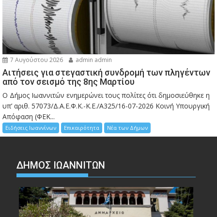
7 Αυγούστου 2026
admin admin
Αιτήσεις για στεγαστική συνδρομή των πληγέντων
από τον σεισμό της 8ης Μαρτίου
Ο Δήμος Ιωαννιτών ενημερώνει τους πολίτες ότι δημοσιεύθηκε η
υπ’ αριθ. 57073/Δ.Α.Ε.Φ.Κ.-Κ.Ε./Α325/16-07-2026 Κοινή Υπουργική
Απόφαση (ΦΕΚ...
Ειδήσεις Ιωαννίνων
Επικαιρότητα
Νέα των Δήμων
ΔΗΜΟΣ ΙΩΑΝΝΙΤΩΝ