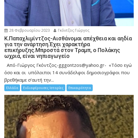
28 Φεβρουαρίου 2023
Γκόντζος Γιώργος
Κ.Παπαχλιμίντζος-Αισθάνομαι απέχθεια και αηδία
για την ανάρτηση.Έχει χαρακτήρα
επικήρυξης.Μπροστά στον Τραμπ, ο Πολάκης
ωχριά, είναι νηπιαγωγείο
Από-Γιώργος Γκόντζος-gggontzos@yahoo.gr- «Τόσο εγώ
όσο και οι υπόλοιποι 14 συνάδελφοι δημοσιογράφοι που
βρεθήκαμε σ’αυτή την...
Ελλάδα
Ενδιαφέρουσες Ιστορίες
Επικαιρότητα