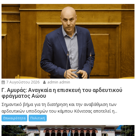
7 Αυγούστου 2026
admin admin
Γ. Αμυράς: Αναγκαία η επισκευή του αρδευτικού
φράγματος Αώου
Σημαντικό βήμα για τη διατήρηση και την αναβάθμιση των
αρδευτικών υποδομών του κάμπου Κόνιτσας αποτελεί η...
Επικαιρότητα
Πολιτική