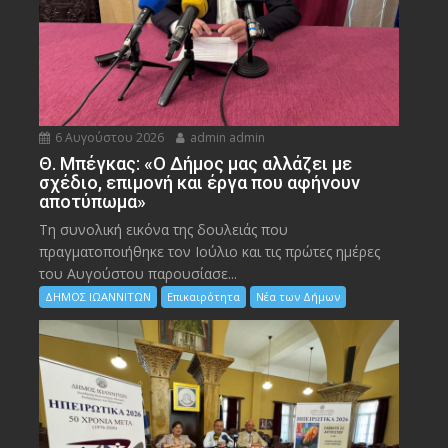
6 Αυγούστου 2026
admin admin
Θ. Μπέγκας: «Ο Δήμος μας αλλάζει με
σχέδιο, επιμονή και έργα που αφήνουν
αποτύπωμα»
Τη συνολική εικόνα της δουλειάς που
πραγματοποιήθηκε τον Ιούλιο και τις πρώτες ημέρες
του Αυγούστου παρουσίασε...
ΔΗΜΟΣ ΙΩΑΝΝΙΤΩΝ
Επικαιρότητα
Νέα των Δήμων