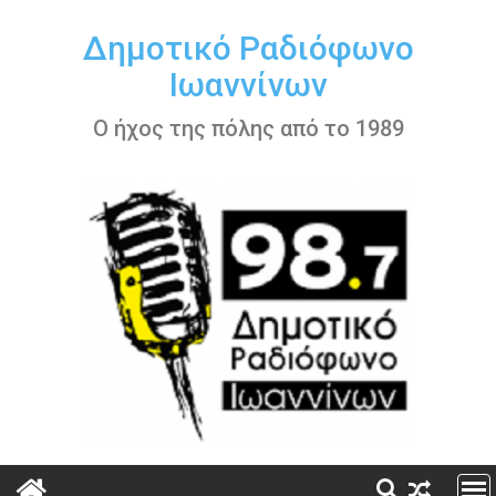
Περάστε
στο
Δημοτικό Ραδιόφωνο
περιεχόμενο
Ιωαννίνων
Ο ήχος της πόλης από το 1989