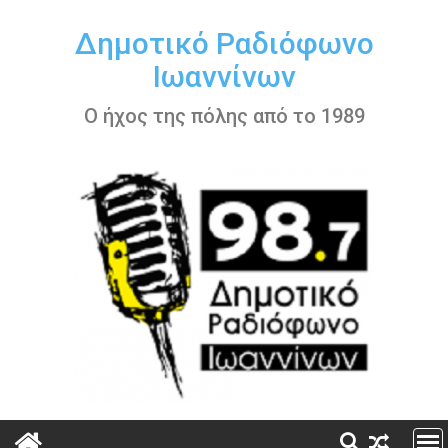
Περάστε
στο
Δημοτικό Ραδιόφωνο
περιεχόμενο
Ιωαννίνων
Ο ήχος της πόλης από το 1989