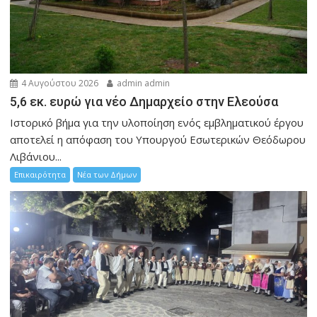
4 Αυγούστου 2026
admin admin
5,6 εκ. ευρώ για νέο Δημαρχείο στην Ελεούσα
Ιστορικό βήμα για την υλοποίηση ενός εμβληματικού έργου
αποτελεί η απόφαση του Υπουργού Εσωτερικών Θεόδωρου
Λιβάνιου...
Επικαιρότητα
Νέα των Δήμων