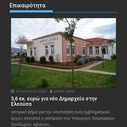
Επικαιρότητα
4 Αυγούστου 2026
admin admin
5,6 εκ. ευρώ για νέο Δημαρχείο στην
Ελεούσα
Ιστορικό βήμα για την υλοποίηση ενός εμβληματικού
έργου αποτελεί η απόφαση του Υπουργού Εσωτερικών
Θεόδωρου Λιβάνιου...