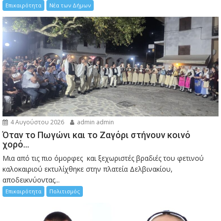
Επικαιρότητα
Νέα των Δήμων
4 Αυγούστου 2026
admin admin
Όταν το Πωγώνι και το Ζαγόρι στήνουν κοινό
χορό…
Μια από τις πιο όμορφες και ξεχωριστές βραδιές του φετινού
καλοκαιριού εκτυλίχθηκε στην πλατεία Δελβινακίου,
αποδεικνύοντας...
Επικαιρότητα
Πολιτισμός