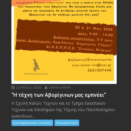
20 Μαΐου 2026
admin admin
“Η τέχνη των Αβορίγινων μας εμπνέει”
Η Σχολή Καλών Τεχνών και το Τμήμα Εικαστικών
Τεχνών και Επιστημών της Τέχνης του Πανεπιστημίου
Ιωαννίνων...
Ενδιαφέρουσες Ιστορίες
Επικαιρότητα