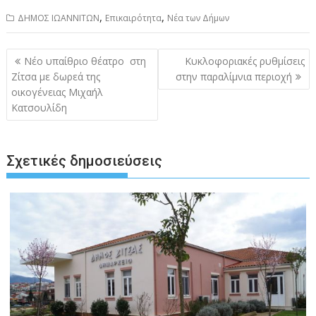
,
,
ΔΗΜΟΣ ΙΩΑΝΝΙΤΩΝ
Επικαιρότητα
Νέα των Δήμων
Πλοήγηση
Νέο υπαίθριο θέατρο στη
Κυκλοφοριακές ρυθμίσεις
άρθρων
Ζίτσα με δωρεά της
στην παραλίμνια περιοχή
οικογένειας Μιχαήλ
Κατσουλίδη
Σχετικές δημοσιεύσεις