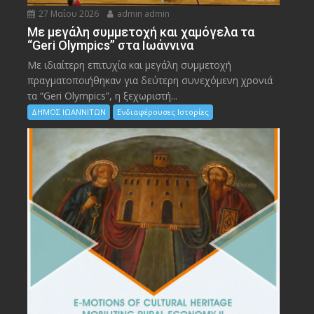
27 Μαΐου 2026
admin admin
Με μεγάλη συμμετοχή και χαμόγελα τα
“Geri Olympics” στα Ιωάννινα
Με ιδιαίτερη επιτυχία και μεγάλη συμμετοχή
πραγματοποιήθηκαν για δεύτερη συνεχόμενη χρονιά
τα “Geri Olympics”, η ξεχωριστή...
ΔΗΜΟΣ ΙΩΑΝΝΙΤΩΝ
Ενδιαφέρουσες Ιστορίες