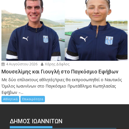
4 Αυγούστου 2026
Χάρης Δάφλος
Μουσελίμης και Γιουγλή στο Παγκόσμιο Εφήβων
Mε δύο επίλεκτους αθλητές/τριες θα εκπροσωπηθεί ο Ναυτικός
Όμιλος Ιωαννίνων στο Παγκόσμιο Πρωτάθλημα Κωπηλασίας
Εφήβων –...
Αθλητικά
Επικαιρότητα
ΔΗΜΟΣ ΙΩΑΝΝΙΤΩΝ