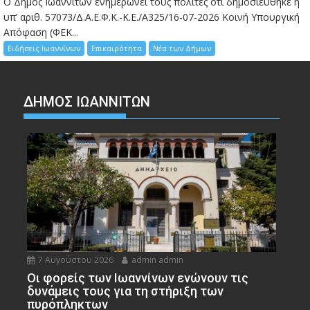
Ο Δήμος Ιωαννιτών ενημερώνει τους πολίτες ότι δημοσιεύθηκε η
υπ’ αριθ. 57073/Δ.Α.Ε.Φ.Κ.-Κ.Ε./Α325/16-07-2026 Κοινή Υπουργική
Απόφαση (ΦΕΚ...
Ειδήσεις Ιωαννίνων
Επικαιρότητα
Νέα των Δήμων
ΔΗΜΟΣ ΙΩΑΝΝΙΤΩΝ
7 Αυγούστου 2026
admin admin
Οι φορείς των Ιωαννίνων ενώνουν τις
δυνάμεις τους για τη στήριξη των
πυρόπληκτων