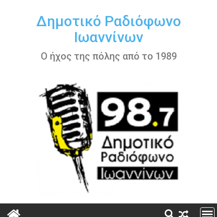
Περάστε
στο
Δημοτικό Ραδιόφωνο
περιεχόμενο
Ιωαννίνων
Ο ήχος της πόλης από το 1989