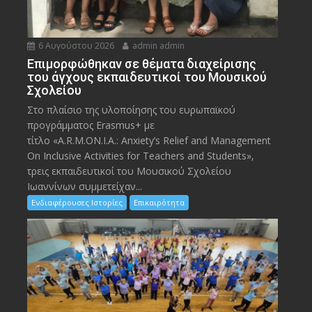
6 Αυγούστου 2026
admin admin
Eπιμορφώθηκαν σε θέματα διαχείρισης
του άγχους εκπαιδευτικοί του Μουσικού
Σχολείου
Στο πλαίσιο της υλοποίησης του ευρωπαϊκού
προγράμματος Erasmus+ με
τίτλο «A.R.M.ON.I.A.: Anxiety’s Relief and Management
On Inclusive Activities for Teachers and Students»,
τρεις εκπαιδευτικοί του Μουσικού Σχολείου
Ιωαννίνων συμμετείχαν...
Ενδιαφέρουσες Ιστορίες
Επικαιρότητα