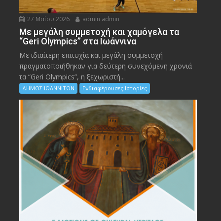
27 Μαΐου 2026
admin admin
Με μεγάλη συμμετοχή και χαμόγελα τα
“Geri Olympics” στα Ιωάννινα
Με ιδιαίτερη επιτυχία και μεγάλη συμμετοχή
πραγματοποιήθηκαν για δεύτερη συνεχόμενη χρονιά
τα “Geri Olympics”, η ξεχωριστή...
ΔΗΜΟΣ ΙΩΑΝΝΙΤΩΝ
Ενδιαφέρουσες Ιστορίες