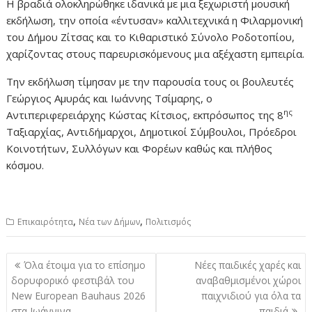
Η βραδιά ολοκληρώθηκε ιδανικά με μια ξεχωριστή μουσική
εκδήλωση, την οποία «έντυσαν» καλλιτεχνικά η Φιλαρμονική
του Δήμου Ζίτσας και το Κιθαριστικό Σύνολο Ροδοτοπίου,
χαρίζοντας στους παρευρισκόμενους μια αξέχαστη εμπειρία.
Την εκδήλωση τίμησαν με την παρουσία τους οι βουλευτές
Γεώργιος Αμυράς και Ιωάννης Τσίμαρης, ο
ης
Αντιπεριφερειάρχης Κώστας Κίτσιος, εκπρόσωπος της 8
Ταξιαρχίας, Αντιδήμαρχοι, Δημοτικοί Σύμβουλοι, Πρόεδροι
Κοινοτήτων, Συλλόγων και Φορέων καθώς και πλήθος
κόσμου.
,
,
Επικαιρότητα
Νέα των Δήμων
Πολιτισμός
Πλοήγηση
Όλα έτοιμα για το επίσημο
Νέες παιδικές χαρές και
άρθρων
δορυφορικό φεστιβάλ του
αναβαθμισμένοι χώροι
New European Bauhaus 2026
παιχνιδιού για όλα τα
στα Ιωάννινα
παιδιά