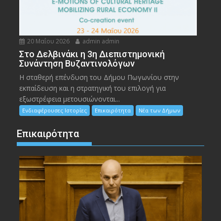
20 Μαΐου 2026
admin admin
Στο Δελβινάκι η 3η Διεπιστημονική
Συνάντηση Βυζαντινολόγων
Η σταθερή επένδυση του Δήμου Πωγωνίου στην
εκπαίδευση και η στρατηγική του επιλογή για
εξωστρέφεια μετουσιώνονται...
Ενδιαφέρουσες Ιστορίες
Επικαιρότητα
Νέα των Δήμων
Επικαιρότητα