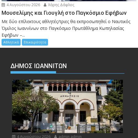
4 Αυγούστου 2026
Χάρης Δάφλος
Μουσελίμης και Γιουγλή στο Παγκόσμιο Εφήβων
Mε δύο επίλεκτους αθλητές/τριες θα εκπροσωπηθεί ο Ναυτικός
Όμιλος Ιωαννίνων στο Παγκόσμιο Πρωτάθλημα Κωπηλασίας
Εφήβων –...
Αθλητικά
Επικαιρότητα
ΔΗΜΟΣ ΙΩΑΝΝΙΤΩΝ
4 Αυγούστου 2026
admin admin