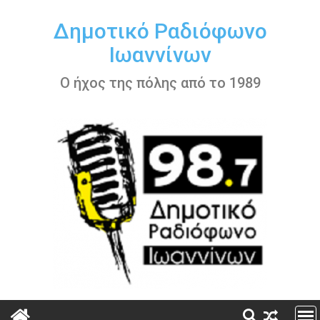
Περάστε
στο
Δημοτικό Ραδιόφωνο
περιεχόμενο
Ιωαννίνων
Ο ήχος της πόλης από το 1989