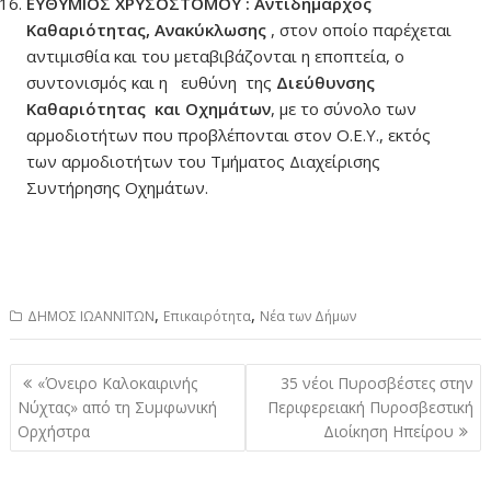
ΕΥΘΥΜΙΟΣ ΧΡΥΣΟΣΤΟΜΟΥ : Αντιδήμαρχος
Καθαριότητας, Ανακύκλωσης
, στον οποίο παρέχεται
αντιμισθία και του μεταβιβάζονται η εποπτεία, ο
συντονισμός και η ευθύνη της
Διεύθυνσης
Καθαριότητας και Οχημάτων
, με το σύνολο των
αρμοδιοτήτων που προβλέπονται στον Ο.Ε.Υ., εκτός
των αρμοδιοτήτων του Τμήματος Διαχείρισης
Συντήρησης Οχημάτων.
,
,
ΔΗΜΟΣ ΙΩΑΝΝΙΤΩΝ
Επικαιρότητα
Νέα των Δήμων
Πλοήγηση
«Όνειρο Καλοκαιρινής
35 νέοι Πυροσβέστες στην
άρθρων
Νύχτας» από τη Συμφωνική
Περιφερειακή Πυροσβεστική
Ορχήστρα
Διοίκηση Ηπείρου