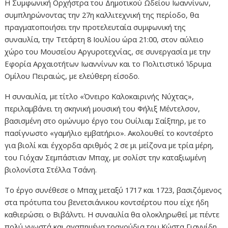
Η Συμφωνική Ορχήστρα του Δημοτικού Ωδείου Ιωαννίνων,
συμπληρώνοντας την 27η καλλιτεχνική της περίοδο, θα
πραγματοποιήσει την προτελευταία συμφωνική της
συναυλία, την Τετάρτη 8 Ιουλίου ώρα 21:00, στον αύλειο
χώρο του Μουσείου Αργυροτεχνίας, σε συνεργασία με την
Εφορία Αρχαιοτήτων Ιωαννίνων και το Πολιτιστικό Ίδρυμα
Ομίλου Πειραιώς, με ελεύθερη είσοδο.
Η συναυλία, με τίτλο «Όνειρο Καλοκαιρινής Νύχτας»,
περιλαμβάνει τη σκηνική μουσική του Φήλιξ Μέντελσον,
βασισμένη στο ομώνυμο έργο του Ουίλιαμ Σαίξπηρ, με το
πασίγνωστο «γαμήλιο εμβατήριο». Ακολουθεί το κοντσέρτο
για βιολί και έγχορδα αριθμός 2 σε μι μείζονα με τρία μέρη,
του Γιόχαν Σεμπάστιαν Μπαχ, με σολίστ την καταξιωμένη
βιολονίστα Στέλλα Τσάνη.
To έργο συνέθεσε ο Μπαχ μεταξύ 1717 και 1723, βασιζόμενος
στα πρότυπα του βενετσιάνικου κοντσέρτου που είχε ήδη
καθιερώσει ο Βιβάλντι. Η συναυλία θα ολοκληρωθεί με πέντε
πολύ γνωστά και αγαπημένα τραγούδια του Κώστα Γιαννίδη