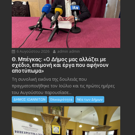
6 Αυγούστου 2026
admin admin
Θ. Μπέγκας: «Ο Δήμος μας αλλάζει με
σχέδιο, επιμονή και έργα που αφήνουν
αποτύπωμα»
Τη συνολική εικόνα της δουλειάς που
πραγματοποιήθηκε τον Ιούλιο και τις πρώτες ημέρες
του Αυγούστου παρουσίασε...
ΔΗΜΟΣ ΙΩΑΝΝΙΤΩΝ
Επικαιρότητα
Νέα των Δήμων