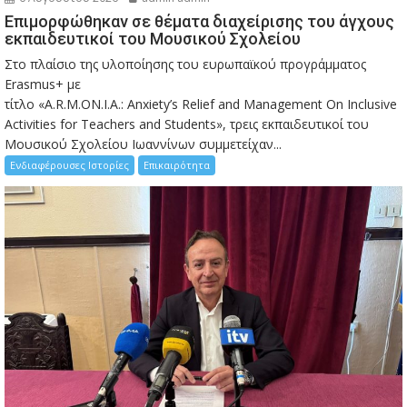
Eπιμορφώθηκαν σε θέματα διαχείρισης του άγχους
εκπαιδευτικοί του Μουσικού Σχολείου
Στο πλαίσιο της υλοποίησης του ευρωπαϊκού προγράμματος
Erasmus+ με
τίτλο «A.R.M.ON.I.A.: Anxiety’s Relief and Management On Inclusive
Activities for Teachers and Students», τρεις εκπαιδευτικοί του
Μουσικού Σχολείου Ιωαννίνων συμμετείχαν...
Ενδιαφέρουσες Ιστορίες
Επικαιρότητα