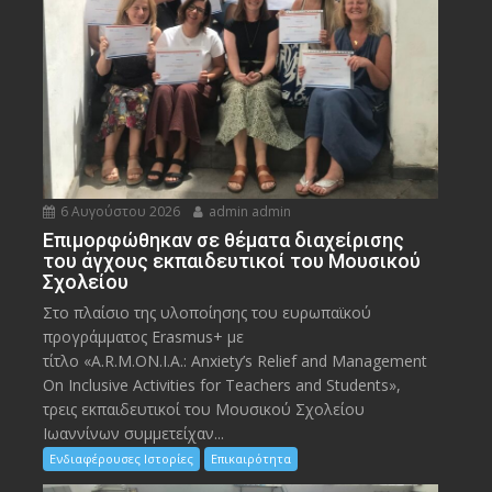
6 Αυγούστου 2026
admin admin
Eπιμορφώθηκαν σε θέματα διαχείρισης
του άγχους εκπαιδευτικοί του Μουσικού
Σχολείου
Στο πλαίσιο της υλοποίησης του ευρωπαϊκού
προγράμματος Erasmus+ με
τίτλο «A.R.M.ON.I.A.: Anxiety’s Relief and Management
On Inclusive Activities for Teachers and Students»,
τρεις εκπαιδευτικοί του Μουσικού Σχολείου
Ιωαννίνων συμμετείχαν...
Ενδιαφέρουσες Ιστορίες
Επικαιρότητα