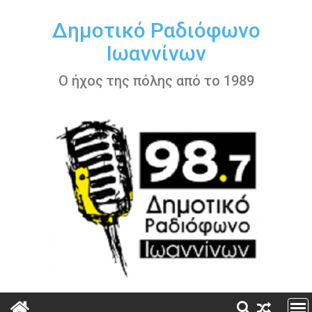
Περάστε
στο
Δημοτικό Ραδιόφωνο
περιεχόμενο
Ιωαννίνων
Ο ήχος της πόλης από το 1989