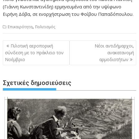
(Γιάννη Κωνσταντινίδη) ερμηνευμένα από την υψίφωνο
Ειρήνη Δόβα, σε ενορχήστρωση του Φοίβου Παπαδόπουλου.
,
Επικαιρότητα
Πολιτισμός
Πλοήγηση
Πιλοτική αεροπορική
Νέοι αντιδήμαρχοι,
άρθρων
σύνδεση με το Ηράκλειο τον
ανακατανομή
Νοέμβριο
αρμοδιοτήτων
Σχετικές δημοσιεύσεις