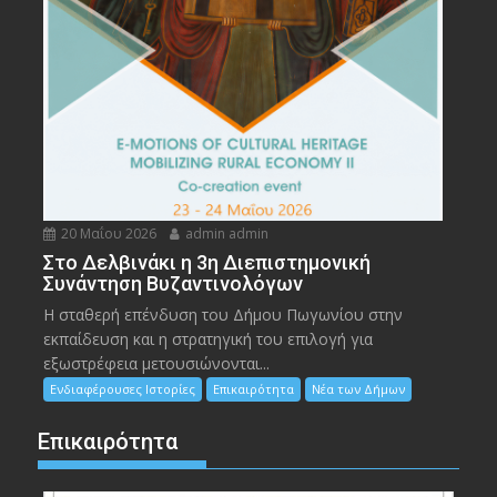
20 Μαΐου 2026
admin admin
Στο Δελβινάκι η 3η Διεπιστημονική
Συνάντηση Βυζαντινολόγων
Η σταθερή επένδυση του Δήμου Πωγωνίου στην
εκπαίδευση και η στρατηγική του επιλογή για
εξωστρέφεια μετουσιώνονται...
Ενδιαφέρουσες Ιστορίες
Επικαιρότητα
Νέα των Δήμων
Επικαιρότητα