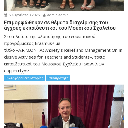
6 Αυγούστου 2026
admin admin
Eπιμορφώθηκαν σε θέματα διαχείρισης του
άγχους εκπαιδευτικοί του Μουσικού Σχολείου
Στο πλαίσιο της υλοποίησης του ευρωπαϊκού
προγράμματος Erasmus+ με
τίτλο «A.R.M.ON.I.A.: Anxiety’s Relief and Management On In
clusive Activities for Teachers and Students», τρεις
εκπαιδευτικοί του Μουσικού Σχολείου Ιωαννίνων
συμμετείχαν...
Ενδιαφέρουσες Ιστορίες
Επικαιρότητα