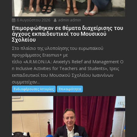
6 Αυγούστου 2026
admin admin
Eπιμορφώθηκαν σε θέματα διαχείρισης του
άγχους εκπαιδευτικοί του Μουσικού
Σχολείου
Στο πλαίσιο της υλοποίησης του ευρωπαϊκού
προγράμματος Erasmus+ με
τίτλο «A.R.M.ON.I.A.: Anxiety’s Relief and Management O
n Inclusive Activities for Teachers and Students», τρεις
εκπαιδευτικοί του Μουσικού Σχολείου Ιωαννίνων
συμμετείχαν...
Ενδιαφέρουσες Ιστορίες
Επικαιρότητα