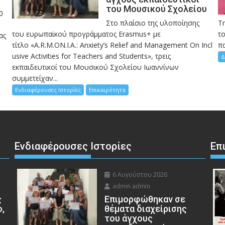
του Μουσικού Σχολείου
0
Στο πλαίσιο της υλοποίησης
Τ
του ευρωπαϊκού προγράμματος Erasmus+ με
το
ας
τίτλο «A.R.M.ON.I.A.: Anxiety’s Relief and Management On Incl
πα
usive Activities for Teachers and Students», τρεις
Δ
εκπαιδευτικοί του Μουσικού Σχολείου Ιωαννίνων
συμμετείχαν...
Ενδιαφέρουσες Ιστορίες
Επικαιρότητα
Ενδιαφέρουσες Ιστορίες
Επ
6 Αυγούστου 2026
admin admin
ς
Eπιμορφώθηκαν σε
ο,
θέματα διαχείρισης
του άγχους