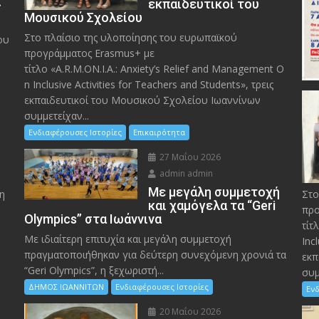
»
εκπαιδευτικοί του
Μουσικού Σχολείου
Στο πλαίσιο της υλοποίησης του ευρωπαϊκού
ου
προγράμματος Erasmus+ με
τίτλο «A.R.M.ON.I.A.: Anxiety’s Relief and Management O
n Inclusive Activities for Teachers and Students», τρεις
εκπαιδευτικοί του Μουσικού Σχολείου Ιωαννίνων
συμμετείχαν...
Ενδιαφέρουσες Ιστορίες
Επικαιρότητα
27 Μαΐου 2026
admin admin
Με μεγάλη συμμετοχή
η
Στο
και χαμόγελα τα “Geri
προ
Olympics” στα Ιωάννινα
τίτ
Με ιδιαίτερη επιτυχία και μεγάλη συμμετοχή
Inc
πραγματοποιήθηκαν για δεύτερη συνεχόμενη χρονιά τα
εκπ
“Geri Olympics”, η ξεχωριστή...
συμ
ΔΗΜΟΣ ΙΩΑΝΝΙΤΩΝ
Ενδιαφέρουσες Ιστορίες
Ενδ
20 Μαΐου 2026