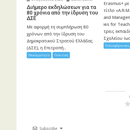
Erasmus+ με
Διήμερο εκδηλώσεων για τα
τίτλο «A.R.M.
80 χρόνια από την ίδρυση του
and Manageme
ΔΣΕ
ies for Teac
Με αφορμή τη συμπλήρωση 80
τρεις εκπαιδ
χρόνων από την ίδρυση του
Σχολείου Ιωα
Δημοκρατικού Στρατού Ελλάδας
Ενδιαφέρουσες 
(ΔΣΕ), η Επιτροπή...
Επικαιρότητα
Πολιτική
Subscribe