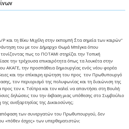
νίνων
/Ρ και τη Βίκυ Μιχέλη στην εκπομπή ΄΄Στα σημεία των καιρών’’
νάντηση του με τον Δήμαρχο Θωμά Μπέγκα όπου
 τονίζοντας πως το ΠΟΤΑΜΙ στηρίζει την Τοπική
ασε την τρέχουσα επικαιρότητα όπως τα λουκέτα στην
του ΑΚΑΓΕ, την προσπάθεια δημιουργίας ενός νέου φορέα
δειες και την επίκαιρη ερώτηση του προς
τον Πρωθυπουργό
ρασης, τον περιορισμό της πολυφωνίας και τη διαιώνιση της
 προς τον κ. Τσίπρα και τον καλεί να απαντήσει στη Βουλή:
όσιες δηλώσεις του την έκβαση μιας υπόθεσης στο Συμβούλιο
 της ανεξαρτησίας της Δικαιοσύνης;
με απόφαση των συνεργατών του Πρωθυπουργού, δεν
του «πόθεν έσχες» των υπερθεματιστών;