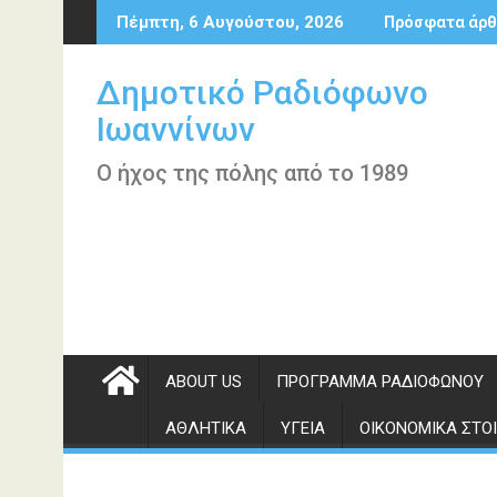
Περάστε
Πέμπτη, 6 Αυγούστου, 2026
Πρόσφατα άρθ
στο
περιεχόμενο
Δημοτικό Ραδιόφωνο
Ιωαννίνων
Ο ήχος της πόλης από το 1989
ABOUT US
ΠΡΌΓΡΑΜΜΑ ΡΑΔΙΟΦΏΝΟΥ
ΑΘΛΗΤΙΚΆ
ΥΓΕΊΑ
ΟΙΚΟΝΟΜΙΚΆ ΣΤΟΙ