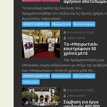
αφήνουν αποτύπωμα
Τη συνολική εικόνα της δουλειάς που
πραγματοποιήθηκε τον Ιούλιο και τις πρώτες ημέρες τ
Αυγούστου παρουσίασε...
ΔΗΜΟΣ ΙΩΑΝΝΙΤΩΝ
Επικαιρότητα
Νέα των Δήμων
6 Αυγούστου 2026
admin admin
Tα «Ηπειρωτικά»
επιστρέφουν 50
χρόνια μετά
Την πραγματοποίηση μιας
επετειακής σειράς εκδηλώσεων με στόχο την αναβίωσ
των «Ηπειρωτικών», πενήντα χρόνια μετά την...
ΔΗΜΟΣ ΙΩΑΝΝΙΤΩΝ
Επικαιρότητα
Νέα των Δήμων
Πολιτισμός
4 Αυγούστου 2026
admin admin
Σύμβαση για έργα
υποδομής 400.000