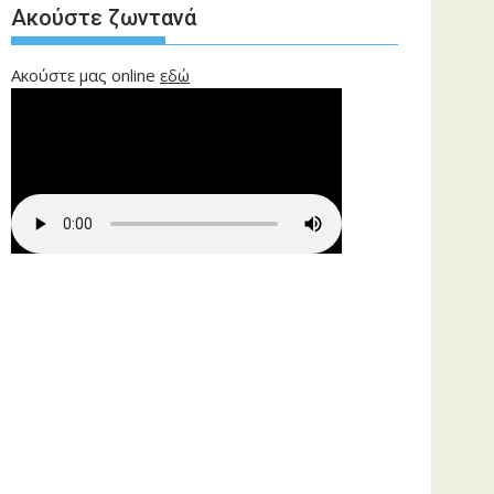
Ακούστε ζωντανά
Ακούστε μας online
εδώ