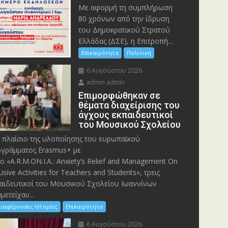
Με αφορμή τη συμπλήρωση
80 χρόνων από την ίδρυση
του Δημοκρατικού Στρατού
Ελλάδας (ΔΣΕ), η Επιτροπή...
Επικαιρότητα
Πολιτική
6 Αυγούστου 2026
admin admin
Eπιμορφώθηκαν σε
θέματα διαχείρισης του
άγχους εκπαιδευτικοί
του Μουσικού Σχολείου
 πλαίσιο της υλοποίησης του ευρωπαϊκού
γράμματος Erasmus+ με
λο «A.R.M.ON.I.A.: Anxiety’s Relief and Management On
lusive Activities for Teachers and Students», τρεις
αιδευτικοί του Μουσικού Σχολείου Ιωαννίνων
μετείχαν...
ιαφέρουσες Ιστορίες
Επικαιρότητα
6 Αυγούστου 2026