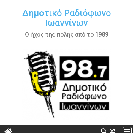
Περάστε
στο
Δημοτικό Ραδιόφωνο
περιεχόμενο
Ιωαννίνων
Ο ήχος της πόλης από το 1989