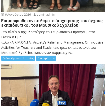
6 Αυγούστου 2026
admin admin
Eπιμορφώθηκαν σε θέματα διαχείρισης του άγχους
εκπαιδευτικοί του Μουσικού Σχολείου
Στο πλαίσιο της υλοποίησης του ευρωπαϊκού προγράμματος
Erasmus+ με
τίτλο «A.R.M.ON.I.A.: Anxiety’s Relief and Management On Inclusive
Activities for Teachers and Students», τρεις εκπαιδευτικοί του
Μουσικού Σχολείου Ιωαννίνων συμμετείχαν...
Ενδιαφέρουσες Ιστορίες
Επικαιρότητα