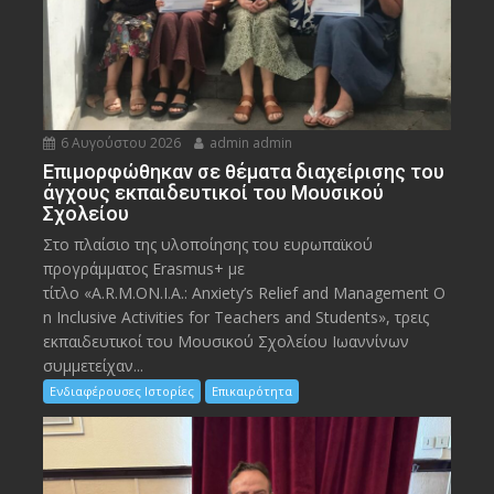
6 Αυγούστου 2026
admin admin
Eπιμορφώθηκαν σε θέματα διαχείρισης του
άγχους εκπαιδευτικοί του Μουσικού
Σχολείου
Στο πλαίσιο της υλοποίησης του ευρωπαϊκού
προγράμματος Erasmus+ με
τίτλο «A.R.M.ON.I.A.: Anxiety’s Relief and Management O
n Inclusive Activities for Teachers and Students», τρεις
εκπαιδευτικοί του Μουσικού Σχολείου Ιωαννίνων
συμμετείχαν...
Ενδιαφέρουσες Ιστορίες
Επικαιρότητα