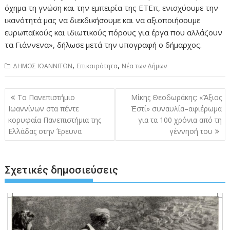
όχημα τη γνώση και την εμπειρία της ΕΤΕπ, ενισχύουμε την
ικανότητά μας να διεκδικήσουμε και να αξιοποιήσουμε
ευρωπαϊκούς και ιδιωτικούς πόρους για έργα που αλλάζουν
τα Γιάννενα», δήλωσε μετά την υπογραφή ο δήμαρχος.
,
,
ΔΗΜΟΣ ΙΩΑΝΝΙΤΩΝ
Επικαιρότητα
Νέα των Δήμων
Πλοήγηση
Το Πανεπιστήμιο
Μίκης Θεοδωράκης: «Ἄξιος
άρθρων
Ιωαννίνων στα πέντε
Ἐστί» συναυλία–αφιέρωμα
κορυφαία Πανεπιστήμια της
για τα 100 χρόνια από τη
Ελλάδας στην Έρευνα
γέννησή του
Σχετικές δημοσιεύσεις