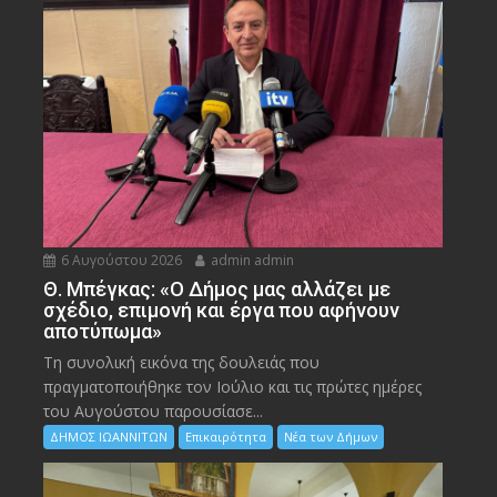
6 Αυγούστου 2026
admin admin
Θ. Μπέγκας: «Ο Δήμος μας αλλάζει με
σχέδιο, επιμονή και έργα που αφήνουν
αποτύπωμα»
Τη συνολική εικόνα της δουλειάς που
πραγματοποιήθηκε τον Ιούλιο και τις πρώτες ημέρες
του Αυγούστου παρουσίασε...
ΔΗΜΟΣ ΙΩΑΝΝΙΤΩΝ
Επικαιρότητα
Νέα των Δήμων