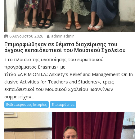
6 Αυγούστου 2026
admin admin
Eπιμορφώθηκαν σε θέματα διαχείρισης του
άγχους εκπαιδευτικοί του Μουσικού Σχολείου
Στο πλαίσιο της υλοποίησης του ευρωπαϊκού
προγράμματος Erasmus+ με
τίτλο «A.R.M.ON.I.A.: Anxiety’s Relief and Management On In
clusive Activities for Teachers and Students», τρεις
εκπαιδευτικοί του Μουσικού Σχολείου Ιωαννίνων
συμμετείχαν...
Ενδιαφέρουσες Ιστορίες
Επικαιρότητα