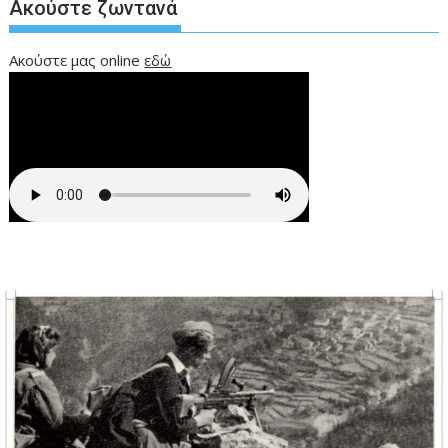
Ακούστε ζωντανά
Ακούστε μας online
εδώ