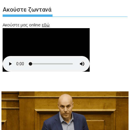
Ακούστε ζωντανά
Ακούστε μας online
εδώ