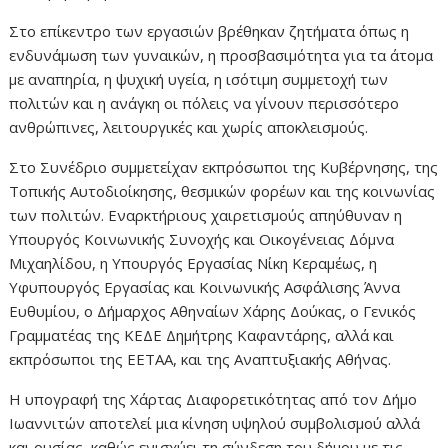
Στο επίκεντρο των εργασιών βρέθηκαν ζητήματα όπως η
ενδυνάμωση των γυναικών, η προσβασιμότητα για τα άτομα
με αναπηρία, η ψυχική υγεία, η ισότιμη συμμετοχή των
πολιτών και η ανάγκη οι πόλεις να γίνουν περισσότερο
ανθρώπινες, λειτουργικές και χωρίς αποκλεισμούς.
Στο Συνέδριο συμμετείχαν εκπρόσωποι της Κυβέρνησης, της
Τοπικής Αυτοδιοίκησης, θεσμικών φορέων και της κοινωνίας
των πολιτών. Εναρκτήριους χαιρετισμούς απηύθυναν η
Υπουργός Κοινωνικής Συνοχής και Οικογένειας Δόμνα
Μιχαηλίδου, η Υπουργός Εργασίας Νίκη Κεραμέως, η
Υφυπουργός Εργασίας και Κοινωνικής Ασφάλισης Άννα
Ευθυμίου, ο Δήμαρχος Αθηναίων Χάρης Δούκας, ο Γενικός
Γραμματέας της ΚΕΔΕ Δημήτρης Καφαντάρης, αλλά και
εκπρόσωποι της ΕΕΤΑΑ, και της Αναπτυξιακής Αθήνας.
Η υπογραφή της Χάρτας Διαφορετικότητας από τον Δήμο
Ιωαννιτών αποτελεί μια κίνηση υψηλού συμβολισμού αλλά
και ουσίας, καθώς ενισχύει τη σύνδεση του δήμου με τις