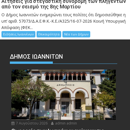
Αιτήσεις για στεγαστική συνδρομή των πληγέντων
από τον σεισμό της 8ης Μαρτίου
Ο Δήμος Ιωαννιτών ενημερώνει τους πολίτες ότι δημοσιεύθηκε η
υπ’ αριθ. 57073/Δ.Α.Ε.Φ.Κ.-Κ.Ε./Α325/16-07-2026 Κοινή Υπουργική
Απόφαση (ΦΕΚ...
Ειδήσεις Ιωαννίνων
Επικαιρότητα
Νέα των Δήμων
ΔΗΜΟΣ ΙΩΑΝΝΙΤΩΝ
7 Αυγούστου 2026
admin admin