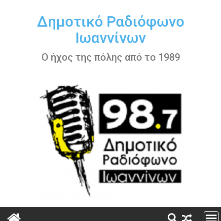
Περάστε
στο
Δημοτικό Ραδιόφωνο
περιεχόμενο
Ιωαννίνων
Ο ήχος της πόλης από το 1989