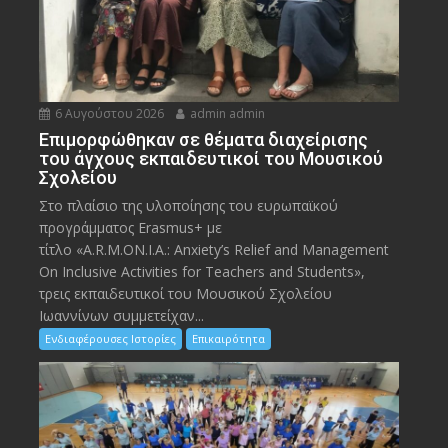
6 Αυγούστου 2026
admin admin
Eπιμορφώθηκαν σε θέματα διαχείρισης
του άγχους εκπαιδευτικοί του Μουσικού
Σχολείου
Στο πλαίσιο της υλοποίησης του ευρωπαϊκού
προγράμματος Erasmus+ με
τίτλο «A.R.M.ON.I.A.: Anxiety’s Relief and Management
On Inclusive Activities for Teachers and Students»,
τρεις εκπαιδευτικοί του Μουσικού Σχολείου
Ιωαννίνων συμμετείχαν...
Ενδιαφέρουσες Ιστορίες
Επικαιρότητα