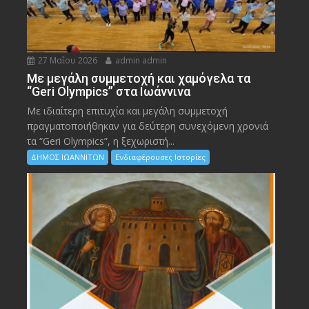
27 Μαΐου 2026
admin admin
Με μεγάλη συμμετοχή και χαμόγελα τα
“Geri Olympics” στα Ιωάννινα
Με ιδιαίτερη επιτυχία και μεγάλη συμμετοχή
πραγματοποιήθηκαν για δεύτερη συνεχόμενη χρονιά
τα “Geri Olympics”, η ξεχωριστή...
ΔΗΜΟΣ ΙΩΑΝΝΙΤΩΝ
Ενδιαφέρουσες Ιστορίες