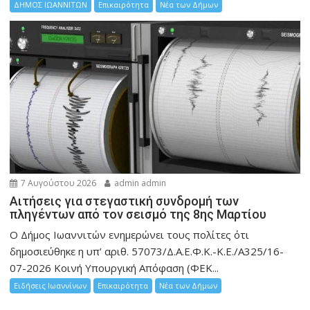
ΔΗΜΟΣ ΙΩΑΝΝΙΤΩΝ
Επικαιρότητα
Νέα των Δήμων
7 Αυγούστου 2026
admin admin
Αιτήσεις για στεγαστική συνδρομή των
πληγέντων από τον σεισμό της 8ης Μαρτίου
Ο Δήμος Ιωαννιτών ενημερώνει τους πολίτες ότι
δημοσιεύθηκε η υπ’ αριθ. 57073/Δ.Α.Ε.Φ.Κ.-Κ.Ε./Α325/16-
07-2026 Κοινή Υπουργική Απόφαση (ΦΕΚ...
Ειδήσεις Ιωαννίνων
Επικαιρότητα
Νέα των Δήμων