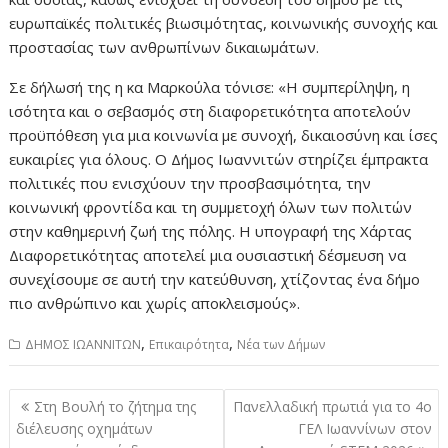
ευρωπαϊκές πολιτικές βιωσιμότητας, κοινωνικής συνοχής και
προστασίας των ανθρωπίνων δικαιωμάτων.
Σε δήλωσή της η κα Μαρκούλα τόνισε: «Η συμπερίληψη, η
ισότητα και ο σεβασμός στη διαφορετικότητα αποτελούν
προϋπόθεση για μια κοινωνία με συνοχή, δικαιοσύνη και ίσες
ευκαιρίες για όλους. Ο Δήμος Ιωαννιτών στηρίζει έμπρακτα
πολιτικές που ενισχύουν την προσβασιμότητα, την
κοινωνική φροντίδα και τη συμμετοχή όλων των πολιτών
στην καθημερινή ζωή της πόλης. Η υπογραφή της Χάρτας
Διαφορετικότητας αποτελεί μια ουσιαστική δέσμευση να
συνεχίσουμε σε αυτή την κατεύθυνση, χτίζοντας ένα δήμο
πιο ανθρώπινο και χωρίς αποκλεισμούς».
,
,
ΔΗΜΟΣ ΙΩΑΝΝΙΤΩΝ
Επικαιρότητα
Νέα των Δήμων
Πλοήγηση
Στη Βουλή το ζήτημα της
Πανελλαδική πρωτιά για το 4ο
άρθρων
διέλευσης οχημάτων
ΓΕΛ Ιωαννίνων στον