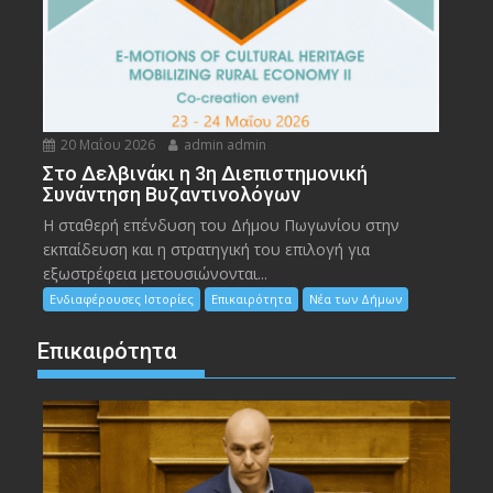
20 Μαΐου 2026
admin admin
Στο Δελβινάκι η 3η Διεπιστημονική
Συνάντηση Βυζαντινολόγων
Η σταθερή επένδυση του Δήμου Πωγωνίου στην
εκπαίδευση και η στρατηγική του επιλογή για
εξωστρέφεια μετουσιώνονται...
Ενδιαφέρουσες Ιστορίες
Επικαιρότητα
Νέα των Δήμων
Επικαιρότητα