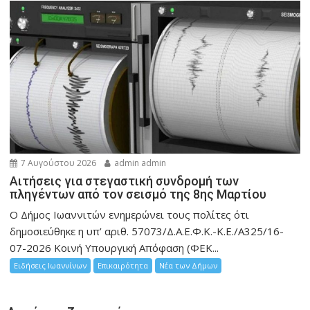
7 Αυγούστου 2026
admin admin
Αιτήσεις για στεγαστική συνδρομή των
πληγέντων από τον σεισμό της 8ης Μαρτίου
Ο Δήμος Ιωαννιτών ενημερώνει τους πολίτες ότι
δημοσιεύθηκε η υπ’ αριθ. 57073/Δ.Α.Ε.Φ.Κ.-Κ.Ε./Α325/16-
07-2026 Κοινή Υπουργική Απόφαση (ΦΕΚ...
Ειδήσεις Ιωαννίνων
Επικαιρότητα
Νέα των Δήμων