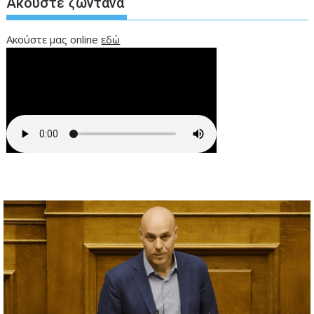
Ακούστε ζωντανά
Ακούστε μας online
εδώ