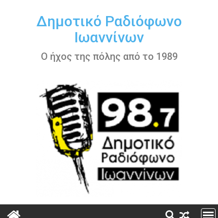
Περάστε
στο
Δημοτικό Ραδιόφωνο
περιεχόμενο
Ιωαννίνων
Ο ήχος της πόλης από το 1989