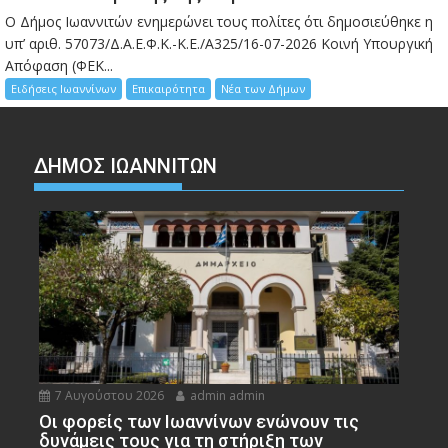
Ο Δήμος Ιωαννιτών ενημερώνει τους πολίτες ότι δημοσιεύθηκε η
υπ’ αριθ. 57073/Δ.Α.Ε.Φ.Κ.-Κ.Ε./Α325/16-07-2026 Κοινή Υπουργική
Απόφαση (ΦΕΚ...
Ειδήσεις Ιωαννίνων
Επικαιρότητα
Νέα των Δήμων
ΔΗΜΟΣ ΙΩΑΝΝΙΤΩΝ
7 Αυγούστου 2026
admin admin
Οι φορείς των Ιωαννίνων ενώνουν τις
δυνάμεις τους για τη στήριξη των