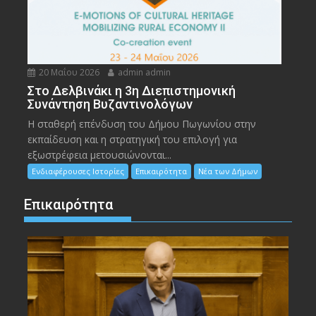
20 Μαΐου 2026
admin admin
Στο Δελβινάκι η 3η Διεπιστημονική
Συνάντηση Βυζαντινολόγων
Η σταθερή επένδυση του Δήμου Πωγωνίου στην
εκπαίδευση και η στρατηγική του επιλογή για
εξωστρέφεια μετουσιώνονται...
Ενδιαφέρουσες Ιστορίες
Επικαιρότητα
Νέα των Δήμων
Επικαιρότητα