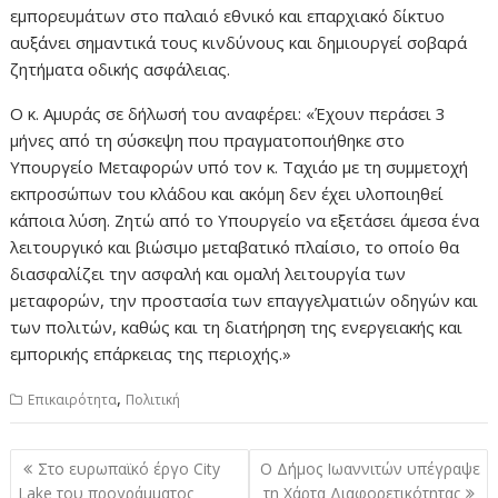
εμπορευμάτων στο παλαιό εθνικό και επαρχιακό δίκτυο
αυξάνει σημαντικά τους κινδύνους και δημιουργεί σοβαρά
ζητήματα οδικής ασφάλειας.
Ο κ. Αμυράς σε δήλωσή του αναφέρει: «Έχουν περάσει 3
μήνες από τη σύσκεψη που πραγματοποιήθηκε στο
Υπουργείο Μεταφορών υπό τον κ. Ταχιάο με τη συμμετοχή
εκπροσώπων του κλάδου και ακόμη δεν έχει υλοποιηθεί
κάποια λύση. Ζητώ από το Υπουργείο να εξετάσει άμεσα ένα
λειτουργικό και βιώσιμο μεταβατικό πλαίσιο, το οποίο θα
διασφαλίζει την ασφαλή και ομαλή λειτουργία των
μεταφορών, την προστασία των επαγγελματιών οδηγών και
των πολιτών, καθώς και τη διατήρηση της ενεργειακής και
εμπορικής επάρκειας της περιοχής.»
,
Επικαιρότητα
Πολιτική
Πλοήγηση
Στο ευρωπαϊκό έργο City
Ο Δήμος Ιωαννιτών υπέγραψε
άρθρων
Lake του προγράμματος
τη Χάρτα Διαφορετικότητας