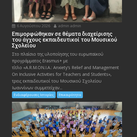
6 Αυγούστου 2026
admin admin
Eπιμορφώθηκαν σε θέματα διαχείρισης
του άγχους εκπαιδευτικοί του Μουσικού
Σχολείου
Στο πλαίσιο της υλοποίησης του ευρωπαϊκού
προγράμματος Erasmus+ με
τίτλο «A.R.M.ON.I.A.: Anxiety’s Relief and Management
On Inclusive Activities for Teachers and Students»,
τρεις εκπαιδευτικοί του Μουσικού Σχολείου
Ιωαννίνων συμμετείχαν...
Ενδιαφέρουσες Ιστορίες
Επικαιρότητα