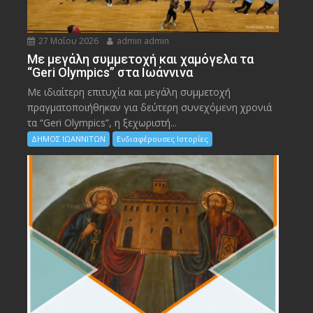
27 Μαΐου 2026
admin admin
Με μεγάλη συμμετοχή και χαμόγελα τα
“Geri Olympics” στα Ιωάννινα
Με ιδιαίτερη επιτυχία και μεγάλη συμμετοχή
πραγματοποιήθηκαν για δεύτερη συνεχόμενη χρονιά
τα “Geri Olympics”, η ξεχωριστή...
ΔΗΜΟΣ ΙΩΑΝΝΙΤΩΝ
Ενδιαφέρουσες Ιστορίες