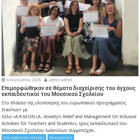
6 Αυγούστου 2026
admin admin
Eπιμορφώθηκαν σε θέματα διαχείρισης του άγχους
εκπαιδευτικοί του Μουσικού Σχολείου
Στο πλαίσιο της υλοποίησης του ευρωπαϊκού προγράμματος
Erasmus+ με
τίτλο «A.R.M.ON.I.A.: Anxiety’s Relief and Management On Inclusive
Activities for Teachers and Students», τρεις εκπαιδευτικοί του
Μουσικού Σχολείου Ιωαννίνων συμμετείχαν...
Ενδιαφέρουσες Ιστορίες
Επικαιρότητα