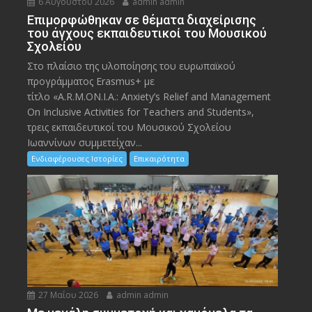
6 Αυγούστου 2026
admin admin
Eπιμορφώθηκαν σε θέματα διαχείρισης
του άγχους εκπαιδευτικοί του Μουσικού
Σχολείου
Στο πλαίσιο της υλοποίησης του ευρωπαϊκού
προγράμματος Erasmus+ με
τίτλο «A.R.M.ON.I.A.: Anxiety’s Relief and Management
On Inclusive Activities for Teachers and Students»,
τρεις εκπαιδευτικοί του Μουσικού Σχολείου
Ιωαννίνων συμμετείχαν...
Ενδιαφέρουσες Ιστορίες
Επικαιρότητα
27 Μαΐου 2026
admin admin