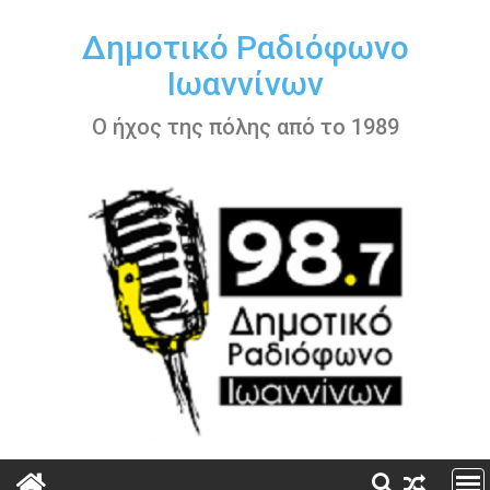
Περάστε
στο
Δημοτικό Ραδιόφωνο
περιεχόμενο
Ιωαννίνων
Ο ήχος της πόλης από το 1989