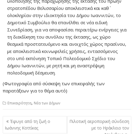
υλοποίησης της παραχώρησης της έκτασης του πρώην
στρατοπέδου Βελισσαρίου αποκλειστικά και καθ΄
ολοκληρίαν στην ιδιοκτησία του Δήμου Ιωαννιτών, το
Δημοτικό Συμβούλιο θα επανέλθει σε νέα ειδική
Συνεδρίαση, για να αποφασίσει περαιτέρω ενέργειες για
τη διεκδίκηση του συνόλου της έκτασης, ως χώρο
θεσμικά προστατευόμενο και ανοιχτός χώρος πρασίνου,
με αποκλειστικά κοινωφελείς χρήσεις, εντασσόμενος
στο υπό εκπόνηση Τοπικό Πολεοδομικό Σχέδιο του
Δήμου Ιωαννιτών, με ρητή και μη αναστρέψιμη
πολεοδομική δέσμευση.
(Φωτογραφία από σύσκεψη των επικεφαλής των
παρατάξεων για το θέμα αυτό)
,
Επικαιρότητα
Νέα των Δήμων
Πλοήγηση
Έφυγε από τη ζωή ο
Πιλοτική αεροπορική σύνδεση
άρθρων
Ιωάννης Κοττίκας
με το Ηράκλειο τον