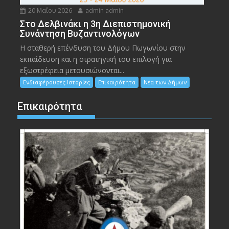
20 Μαΐου 2026
admin admin
Στο Δελβινάκι η 3η Διεπιστημονική
Συνάντηση Βυζαντινολόγων
Η σταθερή επένδυση του Δήμου Πωγωνίου στην
εκπαίδευση και η στρατηγική του επιλογή για
εξωστρέφεια μετουσιώνονται...
Ενδιαφέρουσες Ιστορίες
Επικαιρότητα
Νέα των Δήμων
Επικαιρότητα