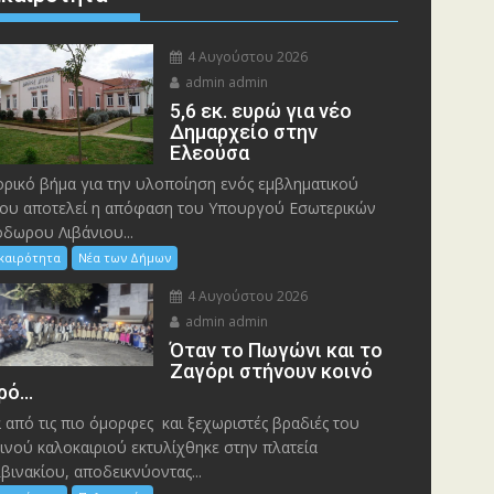
4 Αυγούστου 2026
admin admin
5,6 εκ. ευρώ για νέο
Δημαρχείο στην
Ελεούσα
ορικό βήμα για την υλοποίηση ενός εμβληματικού
ου αποτελεί η απόφαση του Υπουργού Εσωτερικών
δωρου Λιβάνιου...
ικαιρότητα
Νέα των Δήμων
4 Αυγούστου 2026
admin admin
Όταν το Πωγώνι και το
Ζαγόρι στήνουν κοινό
ρό…
 από τις πιο όμορφες και ξεχωριστές βραδιές του
ινού καλοκαιριού εκτυλίχθηκε στην πλατεία
βινακίου, αποδεικνύοντας...