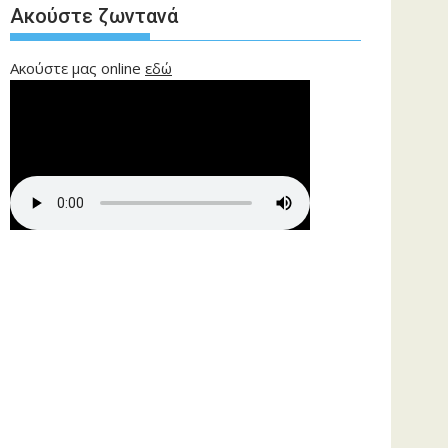
Ακούστε ζωντανά
Ακούστε μας online
εδώ