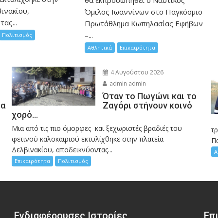
θα εκπροσωπηθεί ο Ναυτικός
ινακίου,
Όμιλος Ιωαννίνων στο Παγκόσμιο
ας...
Πρωτάθλημα Κωπηλασίας Εφήβων
–...
Πολιτισμός
Αθλητικά
Επικαιρότητα
4 Αυγούστου 2026
admin admin
Όταν το Πωγώνι και το
σα
Ζαγόρι στήνουν κοινό
χορό…
Μια από τις πιο όμορφες και ξεχωριστές βραδιές του
η
τ
φετινού καλοκαιριού εκτυλίχθηκε στην πλατεία
Π
Δελβινακίου, αποδεικνύοντας...
Α
Επικαιρότητα
Πολιτισμός
Ενδιαφέρουσες Ιστορίες
Επ