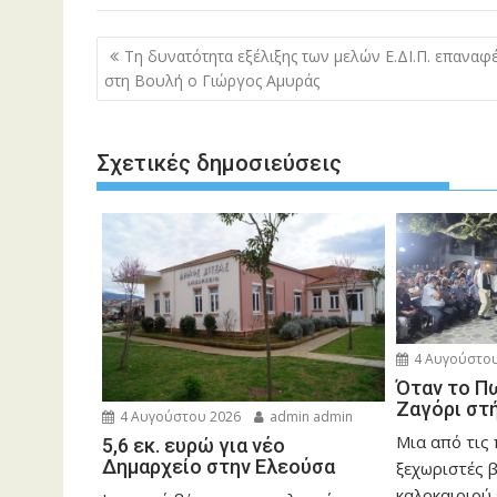
Πλοήγηση
Τη δυνατότητα εξέλιξης των μελών Ε.ΔΙ.Π. επαναφέ
άρθρων
στη Βουλή ο Γιώργος Αμυράς
Σχετικές δημοσιεύσεις
4 Αυγούστου
Όταν το Π
Ζαγόρι στ
4 Αυγούστου 2026
admin admin
Μια από τις
5,6 εκ. ευρώ για νέο
Δημαρχείο στην Ελεούσα
ξεχωριστές 
καλοκαιριού 