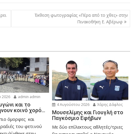
ρει
Έκθεση φωτογραφίας «Πέρα από το χθες» στην
Πινακοθήκη Ε. Αβέρωφ
 2026
admin admin
ωγώνι και το
4 Αυγούστου 2026
Χάρης Δάφλος
ήνουν κοινό χορό…
Μουσελίμης και Γιουγλή στο
Παγκόσμιο Εφήβων
 πιο όμορφες και
βραδιές του φετινού
Mε δύο επίλεκτους αθλητές/τριες
εκτυλίχθηκε στην