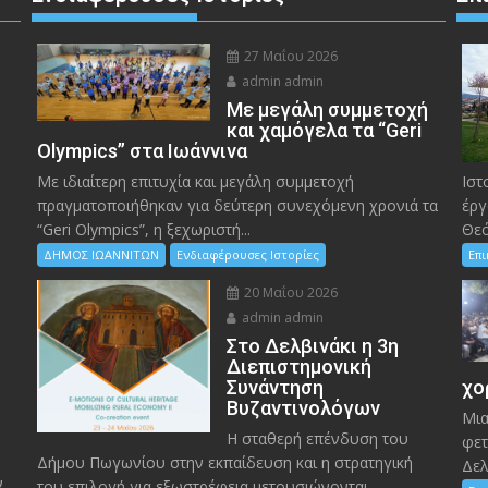
27 Μαΐου 2026
admin admin
Με μεγάλη συμμετοχή
και χαμόγελα τα “Geri
Olympics” στα Ιωάννινα
Με ιδιαίτερη επιτυχία και μεγάλη συμμετοχή
Ιστ
πραγματοποιήθηκαν για δεύτερη συνεχόμενη χρονιά τα
έργ
“Geri Olympics”, η ξεχωριστή...
Θεό
ΔΗΜΟΣ ΙΩΑΝΝΙΤΩΝ
Ενδιαφέρουσες Ιστορίες
Επ
20 Μαΐου 2026
admin admin
Στο Δελβινάκι η 3η
Διεπιστημονική
Συνάντηση
χο
Βυζαντινολόγων
Μια
Η σταθερή επένδυση του
φετ
Δήμου Πωγωνίου στην εκπαίδευση και η στρατηγική
Δελ
ν
του επιλογή για εξωστρέφεια μετουσιώνονται...