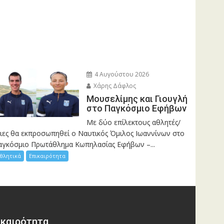
4 Αυγούστου 2026
Χάρης Δάφλος
Μουσελίμης και Γιουγλή
στο Παγκόσμιο Εφήβων
Mε δύο επίλεκτους αθλητές/
ριες θα εκπροσωπηθεί ο Ναυτικός Όμιλος Ιωαννίνων στο
αγκόσμιο Πρωτάθλημα Κωπηλασίας Εφήβων –...
θλητικά
Επικαιρότητα
ικαιρότητα