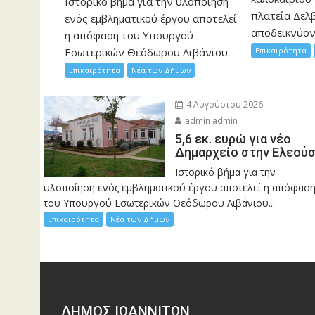
Ιστορικό βήμα για την υλοποίηση
πλατεία Δελβ
ενός εμβληματικού έργου αποτελεί
αποδεικνύοντ
η απόφαση του Υπουργού
Επικαιρότητα
Εσωτερικών Θεόδωρου Λιβάνιου...
Επικαιρότητα
Νέα των Δήμων
4 Αυγούστου 2026
admin admin
5,6 εκ. ευρώ για νέο
Δημαρχείο στην Ελεού
Ιστορικό βήμα για την
υλοποίηση ενός εμβληματικού έργου αποτελεί η απόφασ
του Υπουργού Εσωτερικών Θεόδωρου Λιβάνιου...
Επικαιρότητα
Νέα των Δήμων
ΔΗΜΟΣ ΙΩΑΝΝΙΤΩΝ