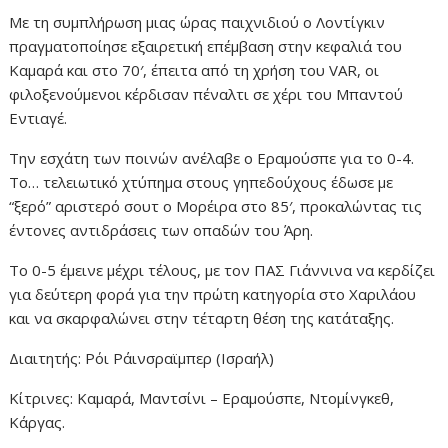
Με τη συμπλήρωση μιας ώρας παιχνιδιού ο Λοντίγκιν
πραγματοποίησε εξαιρετική επέμβαση στην κεφαλιά του
Καμαρά και στο 70′, έπειτα από τη χρήση του VAR, οι
φιλοξενούμενοι κέρδισαν πέναλτι σε χέρι του Μπαντού
Εντιαγέ.
Την εσχάτη των ποινών ανέλαβε ο Εραμούσπε για το 0-4.
Το… τελειωτικό χτύπημα στους γηπεδούχους έδωσε με
“ξερό” αριστερό σουτ ο Μορέιρα στο 85′, προκαλώντας τις
έντονες αντιδράσεις των οπαδών του Άρη.
Το 0-5 έμεινε μέχρι τέλους, με τον ΠΑΣ Γιάννινα να κερδίζει
για δεύτερη φορά για την πρώτη κατηγορία στο Χαριλάου
και να σκαρφαλώνει στην τέταρτη θέση της κατάταξης.
Διαιτητής: Ρόι Ράινσραϊμπερ (Ισραήλ)
Κίτρινες: Καμαρά, Μαντσίνι – Εραμούσπε, Ντομίνγκεθ,
Κάργας.