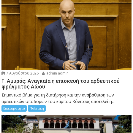
7 Αυγούστου 2026
admin admin
Γ. Αμυράς: Αναγκαία η επισκευή του αρδευτικού
φράγματος Αώου
Σημαντικό βήμα για τη διατήρηση και την αναβάθμιση των
αρδευτικών υποδομών του κάμπου Κόνιτσας αποτελεί η...
Επικαιρότητα
Πολιτική