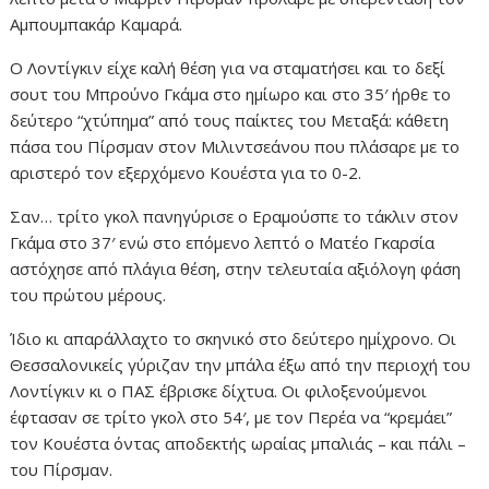
Αμπουμπακάρ Καμαρά.
Ο Λοντίγκιν είχε καλή θέση για να σταματήσει και το δεξί
σουτ του Μπρούνο Γκάμα στο ημίωρο και στο 35′ ήρθε το
δεύτερο “χτύπημα” από τους παίκτες του Μεταξά: κάθετη
πάσα του Πίρσμαν στον Μιλιντσεάνου που πλάσαρε με το
αριστερό τον εξερχόμενο Κουέστα για το 0-2.
Σαν… τρίτο γκολ πανηγύρισε ο Εραμούσπε το τάκλιν στον
Γκάμα στο 37′ ενώ στο επόμενο λεπτό ο Ματέο Γκαρσία
αστόχησε από πλάγια θέση, στην τελευταία αξιόλογη φάση
του πρώτου μέρους.
Ίδιο κι απαράλλαχτο το σκηνικό στο δεύτερο ημίχρονο. Οι
Θεσσαλονικείς γύριζαν την μπάλα έξω από την περιοχή του
Λοντίγκιν κι ο ΠΑΣ έβρισκε δίχτυα. Οι φιλοξενούμενοι
έφτασαν σε τρίτο γκολ στο 54′, με τον Περέα να “κρεμάει”
τον Κουέστα όντας αποδεκτής ωραίας μπαλιάς – και πάλι –
του Πίρσμαν.