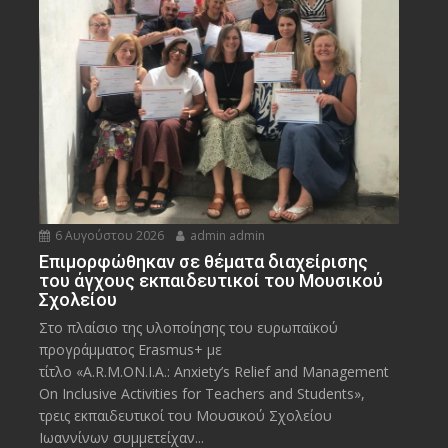
6 Αυγούστου 2026
admin admin
Eπιμορφώθηκαν σε θέματα διαχείρισης
του άγχους εκπαιδευτικοί του Μουσικού
Σχολείου
Στο πλαίσιο της υλοποίησης του ευρωπαϊκού
προγράμματος Erasmus+ με
τίτλο «A.R.M.ON.I.A.: Anxiety’s Relief and Management
On Inclusive Activities for Teachers and Students»,
τρεις εκπαιδευτικοί του Μουσικού Σχολείου
Ιωαννίνων συμμετείχαν...