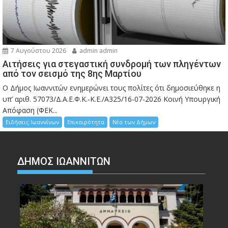
7 Αυγούστου 2026
admin admin
Αιτήσεις για στεγαστική συνδρομή των πληγέντων
από τον σεισμό της 8ης Μαρτίου
Ο Δήμος Ιωαννιτών ενημερώνει τους πολίτες ότι δημοσιεύθηκε η
υπ’ αριθ. 57073/Δ.Α.Ε.Φ.Κ.-Κ.Ε./Α325/16-07-2026 Κοινή Υπουργική
Απόφαση (ΦΕΚ...
Ειδήσεις Ιωαννίνων
Επικαιρότητα
Νέα των Δήμων
ΔΗΜΟΣ ΙΩΑΝΝΙΤΩΝ