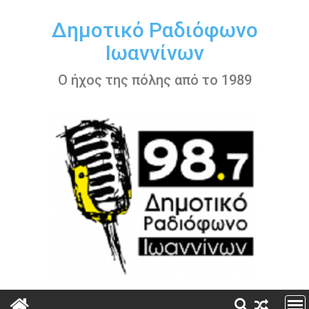
Περάστε
στο
Δημοτικό Ραδιόφωνο
περιεχόμενο
Ιωαννίνων
Ο ήχος της πόλης από το 1989