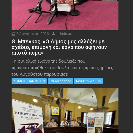
6 Αυγούστου 2026
admin admin
Θ. Μπέγκας: «Ο Δήμος μας αλλάζει με
σχέδιο, επιμονή και έργα που αφήνουν
αποτύπωμα»
Τη συνολική εικόνα της δουλειάς που
πραγματοποιήθηκε τον Ιούλιο και τις πρώτες ημέρες
του Αυγούστου παρουσίασε...
ΔΗΜΟΣ ΙΩΑΝΝΙΤΩΝ
Επικαιρότητα
Νέα των Δήμων