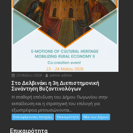
20 Μαΐου 2026
admin admin
Στο Δελβινάκι η 3η Διεπιστημονική
Συνάντηση Βυζαντινολόγων
Η σταθερή επένδυση του Δήμου Πωγωνίου στην
εκπαίδευση και η στρατηγική του επιλογή για
εξωστρέφεια μετουσιώνονται...
Ενδιαφέρουσες Ιστορίες
Επικαιρότητα
Νέα των Δήμων
Επικαιρότητα