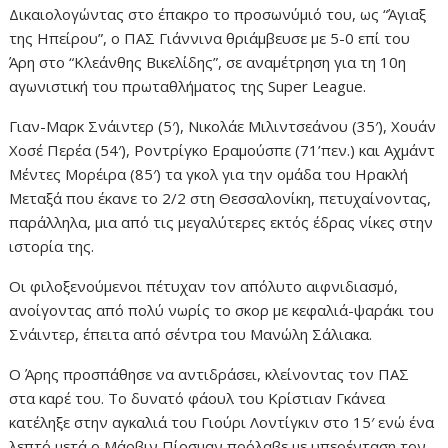
Δικαιολογώντας στο έπακρο το προσωνύμιό του, ως “Άγιαξ
της Ηπείρου”, ο ΠΑΣ Γιάννινα θριάμβευσε με 5-0 επί του
Άρη στο “Κλεάνθης Βικελίδης”, σε αναμέτρηση για τη 10η
αγωνιστική του πρωταθλήματος της Super League.
Γιαν-Μαρκ Σνάιντερ (5′), Νικολάε Μιλιντσεάνου (35′), Χουάν
Χοσέ Περέα (54′), Ροντρίγκο Εραμούσπε (71’πεν.) και Αχμάντ
Μέντες Μορέιρα (85′) τα γκολ για την ομάδα του Ηρακλή
Μεταξά που έκανε το 2/2 στη Θεσσαλονίκη, πετυχαίνοντας,
παράλληλα, μια από τις μεγαλύτερες εκτός έδρας νίκες στην
ιστορία της.
Οι φιλοξενούμενοι πέτυχαν τον απόλυτο αιφνιδιασμό,
ανοίγοντας από πολύ νωρίς το σκορ με κεφαλιά-ψαράκι του
Σνάιντερ, έπειτα από σέντρα του Μανώλη Σάλιακα.
Ο Άρης προσπάθησε να αντιδράσει, κλείνοντας τον ΠΑΣ
στα καρέ του. Το δυνατό φάουλ του Κρίστιαν Γκάνεα
κατέληξε στην αγκαλιά του Γιούρι Λοντίγκιν στο 15′ ενώ ένα
λεπτό μετά ο Μάρβιν Πίρσμαν πρόλαβε με υπερένταση τον