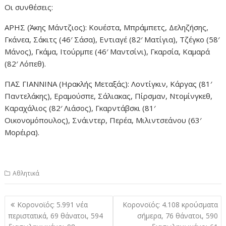
Οι συνθέσεις:
ΑΡΗΣ (Άκης Μάντζιος): Κουέστα, Μπράμπετς, Δεληζήσης,
Γκάνεα, Σάκιτς (46′ Σάσα), Εντιαγέ (82′ Ματίγια), Τζέγκο (58′
Μάνος), Γκάμα, Ιτούρμπε (46′ Μαντσίνι), Γκαρσία, Καμαρά
(82′ Λόπεθ).
ΠΑΣ ΓΙΑΝΝΙΝΑ (Ηρακλής Μεταξάς): Λοντίγκιν, Κάργας (81′
Παντελάκης), Εραμούσπε, Σάλιακας, Πίρσμαν, Ντομίνγκεθ,
Καραχάλιος (82′ Λιάσος), Γκαρντάβσκι (81′
Οικονομόπουλος), Σνάιντερ, Περέα, Μιλιντσεάνου (63′
Μορέιρα).
Αθλητικά
Πλοήγηση
Κορονοϊός: 5.991 νέα
Κορονοϊός: 4.108 κρούσματα
άρθρων
περιστατικά, 69 θάνατοι, 594
σήμερα, 76 θάνατοι, 590