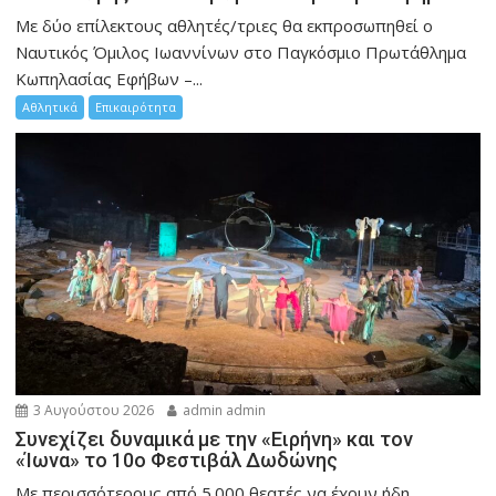
Mε δύο επίλεκτους αθλητές/τριες θα εκπροσωπηθεί ο
Ναυτικός Όμιλος Ιωαννίνων στο Παγκόσμιο Πρωτάθλημα
Κωπηλασίας Εφήβων –...
Αθλητικά
Επικαιρότητα
3 Αυγούστου 2026
admin admin
Συνεχίζει δυναμικά με την «Ειρήνη» και τον
«Ίωνα» το 10ο Φεστιβάλ Δωδώνης
Με περισσότερους από 5.000 θεατές να έχουν ήδη