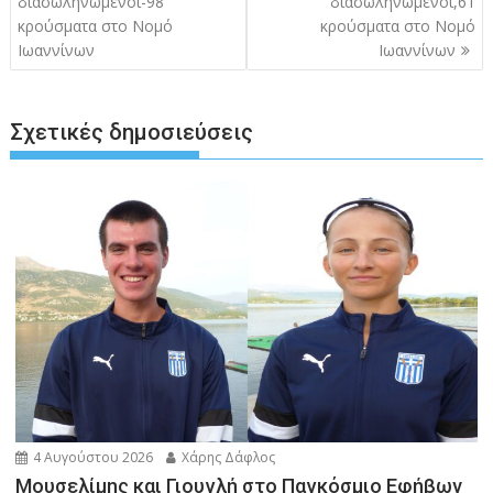
διασωληνωμένοι-98
διασωληνωμένοι,61
κρούσματα στο Νομό
κρούσματα στο Νομό
Ιωαννίνων
Ιωαννίνων
Σχετικές δημοσιεύσεις
4 Αυγούστου 2026
Χάρης Δάφλος
Μουσελίμης και Γιουγλή στο Παγκόσμιο Εφήβων