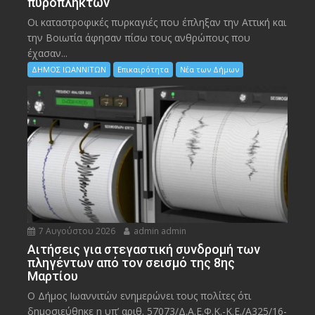
πυρόπληκτων
Οι καταστροφικές πυρκαγιές που έπληξαν την Αττική και
την Bοιωτία άφησαν πίσω τους ανθρώπους που
έχασαν...
ΔΗΜΟΣ ΙΩΑΝΝΙΤΩΝ
Επικαιρότητα
Νέα των Δήμων
7 Αυγούστου 2026
admin admin
Αιτήσεις για στεγαστική συνδρομή των
πληγέντων από τον σεισμό της 8ης
Μαρτίου
Ο Δήμος Ιωαννιτών ενημερώνει τους πολίτες ότι
δημοσιεύθηκε η υπ’ αριθ. 57073/Δ.Α.Ε.Φ.Κ.-Κ.Ε./Α325/16-