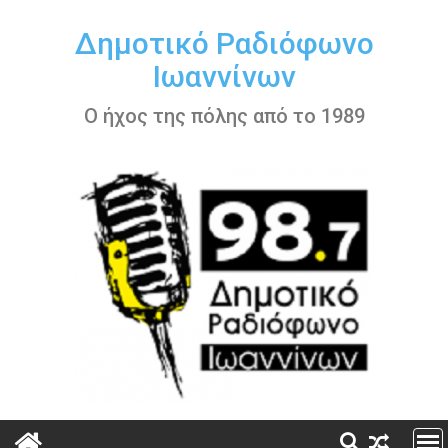
Περάστε
στο
Δημοτικό Ραδιόφωνο
περιεχόμενο
Ιωαννίνων
Ο ήχος της πόλης από το 1989