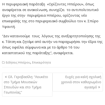
Η περιφερειακή παράταξη «Ορίζοντες Ηπείρου», όπως
αναφέρεται σε ανακοίνωση, συνεχίζει το αντιπολιτευτικό
έργο της στην περιφέρεια Ηπείρου, ορίζοντας νέο
επικεφαλής της στο περιφερειακό συμβούλιο τον κ. Σπύρο
Υφαντή.
“Δεν κατανοούμε τους λόγους της ανεξαρτητοποίησης της
κ. Τάτση και ζητάμε από αυτήν να παραχωρήσει την έδρα της
όπως οφείλει σύμφωνα και με το άρθρο 16 του
καταστατικού της παράταξης”, αναφέρεται.
,
Ειδήσεις Ηπείρου
Επικαιρότητα
Πλοήγηση
Ολ. Γεροβασίλη: “Λουκέτο
Ευχές για καλή σχολική
άρθρων
στο Τμήμα Μουσικών
χρονιά στον καθιερωμένο
Σπουδών και στο Τμήμα
αγιασμό
Γεωπονίας;”