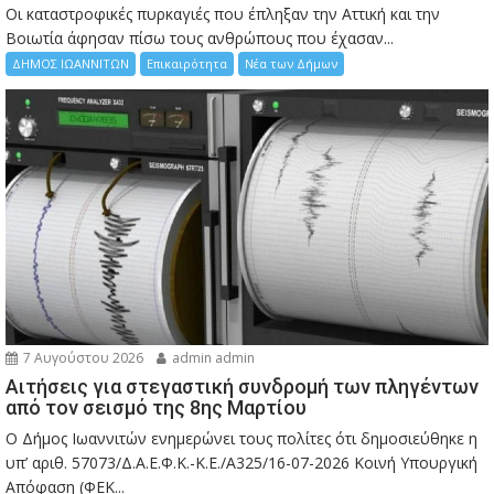
Οι καταστροφικές πυρκαγιές που έπληξαν την Αττική και την
Bοιωτία άφησαν πίσω τους ανθρώπους που έχασαν...
ΔΗΜΟΣ ΙΩΑΝΝΙΤΩΝ
Επικαιρότητα
Νέα των Δήμων
7 Αυγούστου 2026
admin admin
Αιτήσεις για στεγαστική συνδρομή των πληγέντων
από τον σεισμό της 8ης Μαρτίου
Ο Δήμος Ιωαννιτών ενημερώνει τους πολίτες ότι δημοσιεύθηκε η
υπ’ αριθ. 57073/Δ.Α.Ε.Φ.Κ.-Κ.Ε./Α325/16-07-2026 Κοινή Υπουργική
Απόφαση (ΦΕΚ...