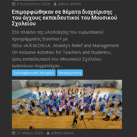
6 Αυγούστου 2026
admin admin
Eπιμορφώθηκαν σε θέματα διαχείρισης
του άγχους εκπαιδευτικοί του Μουσικού
Σχολείου
Στο πλαίσιο της υλοποίησης του ευρωπαϊκού
προγράμματος Erasmus+ με
τίτλο «A.R.M.ON.I.A.: Anxiety’s Relief and Management
On Inclusive Activities for Teachers and Students»,
τρεις εκπαιδευτικοί του Μουσικού Σχολείου
Ιωαννίνων συμμετείχαν...
Ενδιαφέρουσες Ιστορίες
Επικαιρότητα
27 Μαΐου 2026
admin admin