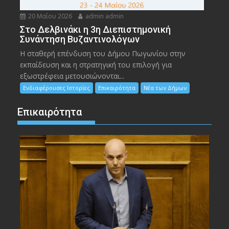
20 Μαΐου 2026
admin admin
Στο Δελβινάκι η 3η Διεπιστημονική
Συνάντηση Βυζαντινολόγων
Η σταθερή επένδυση του Δήμου Πωγωνίου στην
εκπαίδευση και η στρατηγική του επιλογή για
εξωστρέφεια μετουσιώνονται...
Ενδιαφέρουσες Ιστορίες
Επικαιρότητα
Νέα των Δήμων
Επικαιρότητα