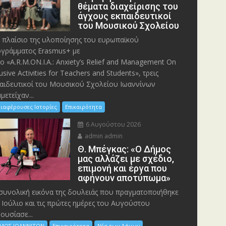
θέματα διαχείρισης του
άγχους εκπαιδευτικοί
του Μουσικού Σχολείου
 πλαίσιο της υλοποίησης του ευρωπαϊκού
γράμματος Erasmus+ με
λο «A.R.M.ON.I.A.: Anxiety’s Relief and Management On
lusive Activities for Teachers and Students», τρεις
αιδευτικοί του Μουσικού Σχολείου Ιωαννίνων
μετείχαν...
ιαφέρουσες Ιστορίες
Επικαιρότητα
6 Αυγούστου 2026
admin admin
Θ. Μπέγκας: «Ο Δήμος
μας αλλάζει με σχέδιο,
επιμονή και έργα που
αφήνουν αποτύπωμα»
συνολική εικόνα της δουλειάς που πραγματοποιήθηκε
 Ιούλιο και τις πρώτες ημέρες του Αυγούστου
ουσίασε...
ΜΟΣ ΙΩΑΝΝΙΤΩΝ
Επικαιρότητα
Νέα των Δήμων