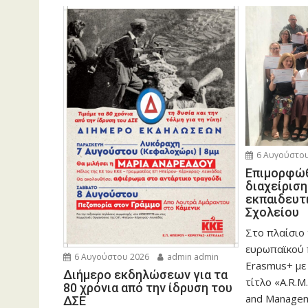
6 Αυγούστου
Eπιμορφώθ
διαχείρισ
εκπαιδευτ
Σχολείου
Στο πλαίσιο
ευρωπαϊκού
6 Αυγούστου 2026
admin admin
Erasmus+ με
Διήμερο εκδηλώσεων για τα
τίτλο «A.R.M.
80 χρόνια από την ίδρυση του
and Manageme
ΔΣΕ