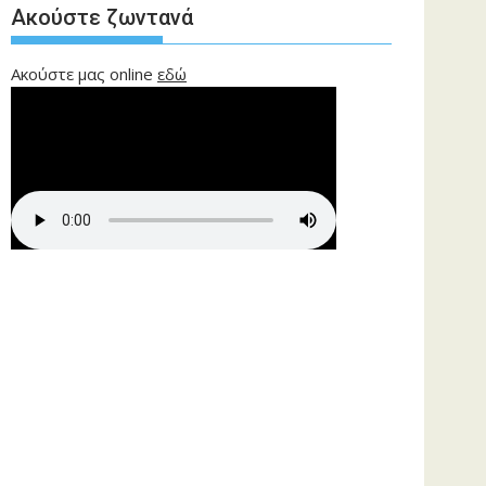
Ακούστε ζωντανά
Ακούστε μας online
εδώ