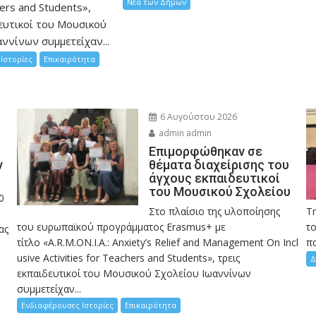
Νέα των Δήμων
hers and Students»,
ευτικοί του Μουσικού
ννίνων συμμετείχαν...
Ιστορίες
Επικαιρότητα
6 Αυγούστου 2026
admin admin
Eπιμορφώθηκαν σε
ν
θέματα διαχείρισης του
άγχους εκπαιδευτικοί
του Μουσικού Σχολείου
0
Στο πλαίσιο της υλοποίησης
Τ
του ευρωπαϊκού προγράμματος Erasmus+ με
το
ας
τίτλο «A.R.M.ON.I.A.: Anxiety’s Relief and Management On Incl
πα
usive Activities for Teachers and Students», τρεις
Δ
εκπαιδευτικοί του Μουσικού Σχολείου Ιωαννίνων
συμμετείχαν...
Ενδιαφέρουσες Ιστορίες
Επικαιρότητα