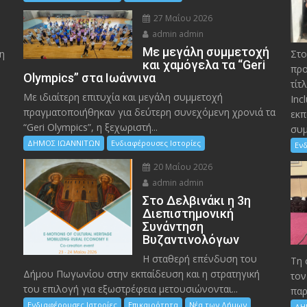
27 Μαΐου 2026
admin admin
Με μεγάλη συμμετοχή
η
Στο
και χαμόγελα τα “Geri
προ
Olympics” στα Ιωάννινα
τίτ
Με ιδιαίτερη επιτυχία και μεγάλη συμμετοχή
Inc
πραγματοποιήθηκαν για δεύτερη συνεχόμενη χρονιά τα
εκπ
“Geri Olympics”, η ξεχωριστή...
συμ
ΔΗΜΟΣ ΙΩΑΝΝΙΤΩΝ
Ενδιαφέρουσες Ιστορίες
Ενδ
20 Μαΐου 2026
admin admin
Στο Δελβινάκι η 3η
Διεπιστημονική
Συνάντηση
Βυζαντινολόγων
Η σταθερή επένδυση του
Τη 
Δήμου Πωγωνίου στην εκπαίδευση και η στρατηγική
τον
του επιλογή για εξωστρέφεια μετουσιώνονται...
παρ
Ενδιαφέρουσες Ιστορίες
Επικαιρότητα
Νέα των Δήμων
ΔΗ