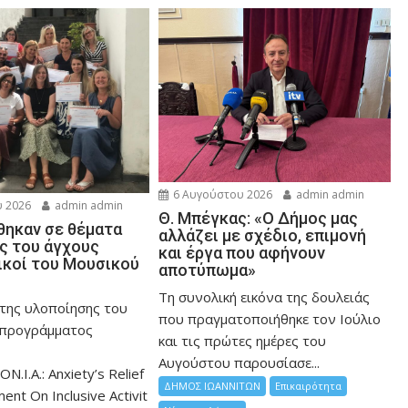
6 Αυγούστου 2026
admin admin
 2026
admin admin
Θ. Μπέγκας: «Ο Δήμος μας
ηκαν σε θέματα
αλλάζει με σχέδιο, επιμονή
ης του άγχους
και έργα που αφήνουν
ικοί του Μουσικού
αποτύπωμα»
Τη συνολική εικόνα της δουλειάς
 της υλοποίησης του
που πραγματοποιήθηκε τον Ιούλιο
 προγράμματος
και τις πρώτες ημέρες του
Αυγούστου παρουσίασε...
ON.I.A.: Anxiety’s Relief
ΔΗΜΟΣ ΙΩΑΝΝΙΤΩΝ
Επικαιρότητα
nt On Inclusive Activit