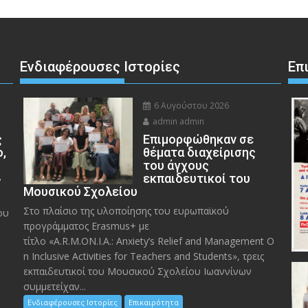
Ενδιαφέρουσες Ιστορίες
Επ
6 Αυγούστου 2026
admin admin
ς
Eπιμορφώθηκαν σε
ο,
θέματα διαχείρισης
του άγχους
»
εκπαιδευτικοί του
Μουσικού Σχολείου
Στο πλαίσιο της υλοποίησης του ευρωπαϊκού
ου
προγράμματος Erasmus+ με
τίτλο «A.R.M.ON.I.A.: Anxiety’s Relief and Management O
n Inclusive Activities for Teachers and Students», τρεις
εκπαιδευτικοί του Μουσικού Σχολείου Ιωαννίνων
συμμετείχαν...
Ενδιαφέρουσες Ιστορίες
Επικαιρότητα