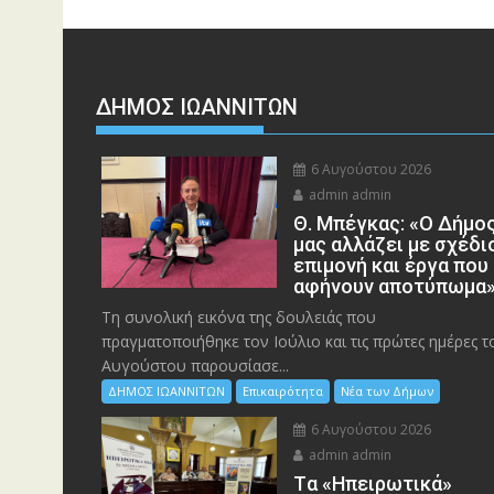
ΔΗΜΟΣ ΙΩΑΝΝΙΤΩΝ
6 Αυγούστου 2026
admin admin
Θ. Μπέγκας: «Ο Δήμο
μας αλλάζει με σχέδι
επιμονή και έργα που
αφήνουν αποτύπωμα
Τη συνολική εικόνα της δουλειάς που
πραγματοποιήθηκε τον Ιούλιο και τις πρώτες ημέρες τ
Αυγούστου παρουσίασε...
ΔΗΜΟΣ ΙΩΑΝΝΙΤΩΝ
Επικαιρότητα
Νέα των Δήμων
6 Αυγούστου 2026
admin admin
Tα «Ηπειρωτικά»