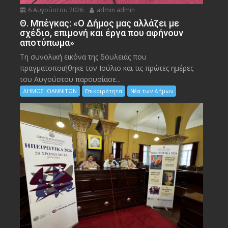
6 Αυγούστου 2026
admin admin
Θ. Μπέγκας: «Ο Δήμος μας αλλάζει με
σχέδιο, επιμονή και έργα που αφήνουν
αποτύπωμα»
Τη συνολική εικόνα της δουλειάς που
πραγματοποιήθηκε τον Ιούλιο και τις πρώτες ημέρες
του Αυγούστου παρουσίασε...
ΔΗΜΟΣ ΙΩΑΝΝΙΤΩΝ
Επικαιρότητα
Νέα των Δήμων