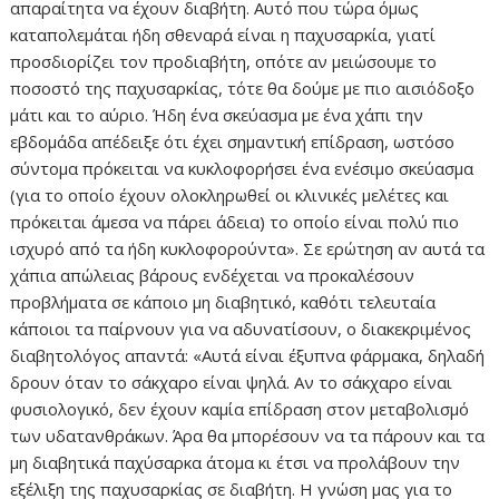
απαραίτητα να έχουν διαβήτη. Αυτό που τώρα όμως
καταπολεμάται ήδη σθεναρά είναι η παχυσαρκία, γιατί
προσδιορίζει τον προδιαβήτη, οπότε αν μειώσουμε το
ποσοστό της παχυσαρκίας, τότε θα δούμε με πιο αισιόδοξο
μάτι και το αύριο. Ήδη ένα σκεύασμα με ένα χάπι την
εβδομάδα απέδειξε ότι έχει σημαντική επίδραση, ωστόσο
σύντομα πρόκειται να κυκλοφορήσει ένα ενέσιμο σκεύασμα
(για το οποίο έχουν ολοκληρωθεί οι κλινικές μελέτες και
πρόκειται άμεσα να πάρει άδεια) το οποίο είναι πολύ πιο
ισχυρό από τα ήδη κυκλοφορούντα». Σε ερώτηση αν αυτά τα
χάπια απώλειας βάρους ενδέχεται να προκαλέσουν
προβλήματα σε κάποιο μη διαβητικό, καθότι τελευταία
κάποιοι τα παίρνουν για να αδυνατίσουν, ο διακεκριμένος
διαβητολόγος απαντά: «Αυτά είναι έξυπνα φάρμακα, δηλαδή
δρουν όταν το σάκχαρο είναι ψηλά. Αν το σάκχαρο είναι
φυσιολογικό, δεν έχουν καμία επίδραση στον μεταβολισμό
των υδατανθράκων. Άρα θα μπορέσουν να τα πάρουν και τα
μη διαβητικά παχύσαρκα άτομα κι έτσι να προλάβουν την
εξέλιξη της παχυσαρκίας σε διαβήτη. Η γνώση μας για το