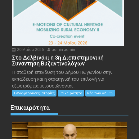
20 Μαΐου 2026
admin admin
Στο Δελβινάκι η 3η Διεπιστημονική
Συνάντηση Βυζαντινολόγων
Η σταθερή επένδυση του Δήμου Πωγωνίου στην
εκπαίδευση και η στρατηγική του επιλογή για
εξωστρέφεια μετουσιώνονται...
Ενδιαφέρουσες Ιστορίες
Επικαιρότητα
Νέα των Δήμων
Επικαιρότητα