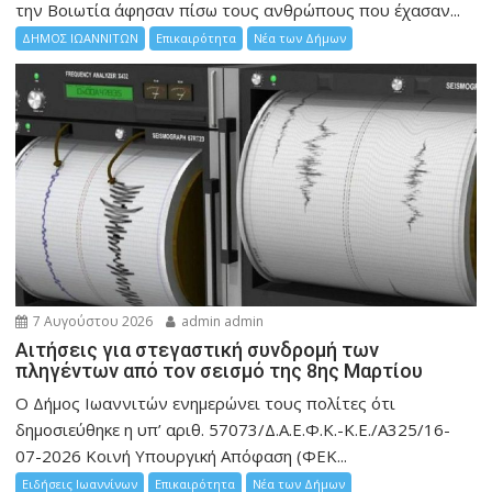
την Bοιωτία άφησαν πίσω τους ανθρώπους που έχασαν...
ΔΗΜΟΣ ΙΩΑΝΝΙΤΩΝ
Επικαιρότητα
Νέα των Δήμων
7 Αυγούστου 2026
admin admin
Αιτήσεις για στεγαστική συνδρομή των
πληγέντων από τον σεισμό της 8ης Μαρτίου
Ο Δήμος Ιωαννιτών ενημερώνει τους πολίτες ότι
δημοσιεύθηκε η υπ’ αριθ. 57073/Δ.Α.Ε.Φ.Κ.-Κ.Ε./Α325/16-
07-2026 Κοινή Υπουργική Απόφαση (ΦΕΚ...
Ειδήσεις Ιωαννίνων
Επικαιρότητα
Νέα των Δήμων