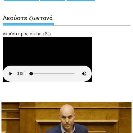
Ακούστε ζωντανά
Ακούστε μας online
εδώ