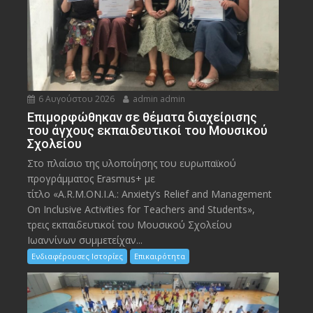
6 Αυγούστου 2026
admin admin
Eπιμορφώθηκαν σε θέματα διαχείρισης
του άγχους εκπαιδευτικοί του Μουσικού
Σχολείου
Στο πλαίσιο της υλοποίησης του ευρωπαϊκού
προγράμματος Erasmus+ με
τίτλο «A.R.M.ON.I.A.: Anxiety’s Relief and Management
On Inclusive Activities for Teachers and Students»,
τρεις εκπαιδευτικοί του Μουσικού Σχολείου
Ιωαννίνων συμμετείχαν...
Ενδιαφέρουσες Ιστορίες
Επικαιρότητα