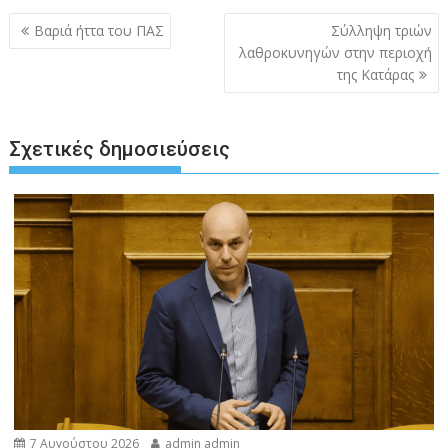
Πλοήγηση
Βαριά ήττα του ΠΑΣ
Σύλληψη τριών
άρθρων
λαθροκυνηγών στην περιοχή
της Κατάρας
Σχετικές δημοσιεύσεις
7 Αυγούστου 2026
admin admin