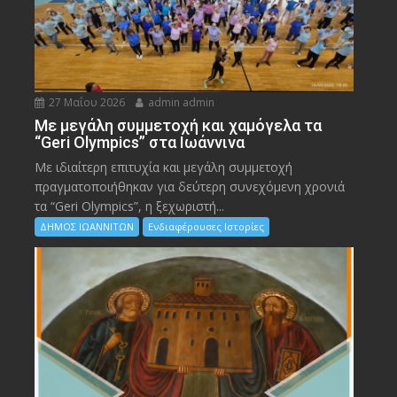
27 Μαΐου 2026
admin admin
Με μεγάλη συμμετοχή και χαμόγελα τα
“Geri Olympics” στα Ιωάννινα
Με ιδιαίτερη επιτυχία και μεγάλη συμμετοχή
πραγματοποιήθηκαν για δεύτερη συνεχόμενη χρονιά
τα “Geri Olympics”, η ξεχωριστή...
ΔΗΜΟΣ ΙΩΑΝΝΙΤΩΝ
Ενδιαφέρουσες Ιστορίες