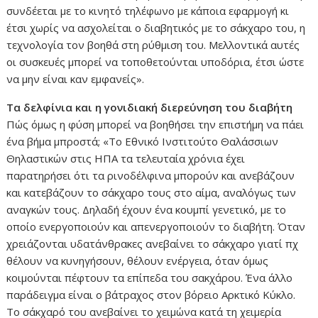
συνδέεται με το κινητό τηλέφωνο με κάποια εφαρμογή κι
έτσι χωρίς να ασχολείται ο διαβητικός με το σάκχαρο του, η
τεχνολογία τον βοηθά στη ρύθμιση του. Μελλοντικά αυτές
οι συσκευές μπορεί να τοποθετούνται υποδόρια, έτσι ώστε
να μην είναι καν εμφανείς».
Τα δελφίνια και η γονιδιακή διερεύνηση του διαβήτη
Πώς όμως η φύση μπορεί να βοηθήσει την επιστήμη να πάει
ένα βήμα μπροστά; «Το Εθνικό Ινστιτούτο Θαλάσσιων
Θηλαστικών στις ΗΠΑ τα τελευταία χρόνια έχει
παρατηρήσει ότι τα ρινοδέλφινα μπορούν και ανεβάζουν
και κατεβάζουν το σάκχαρο τους στο αίμα, αναλόγως των
αναγκών τους. Δηλαδή έχουν ένα κουμπί γενετικό, με το
οποίο ενεργοποιούν και απενεργοποιούν το διαβήτη. Όταν
χρειάζονται υδατάνθρακες ανεβαίνει το σάκχαρο γιατί πχ
θέλουν να κυνηγήσουν, θέλουν ενέργεια, όταν όμως
κοιμούνται πέφτουν τα επίπεδα του σακχάρου. Ένα άλλο
παράδειγμα είναι ο βάτραχος στον βόρειο Αρκτικό Κύκλο.
Το σάκχαρό του ανεβαίνει το χειμώνα κατά τη χειμερία