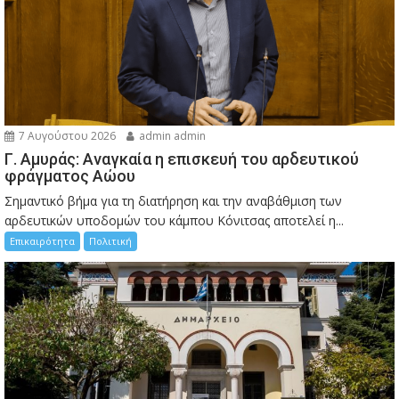
7 Αυγούστου 2026
admin admin
Γ. Αμυράς: Αναγκαία η επισκευή του αρδευτικού
φράγματος Αώου
Σημαντικό βήμα για τη διατήρηση και την αναβάθμιση των
αρδευτικών υποδομών του κάμπου Κόνιτσας αποτελεί η...
Επικαιρότητα
Πολιτική