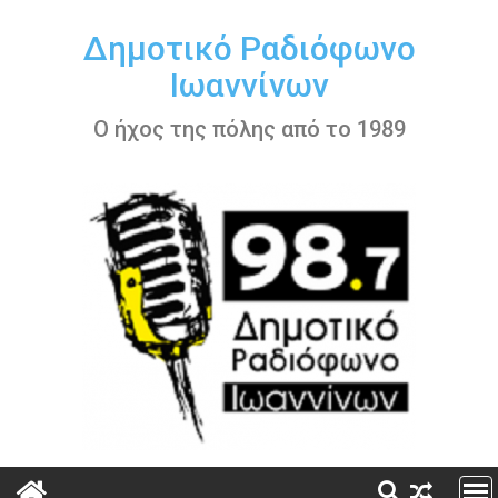
Περάστε
στο
Δημοτικό Ραδιόφωνο
περιεχόμενο
Ιωαννίνων
Ο ήχος της πόλης από το 1989