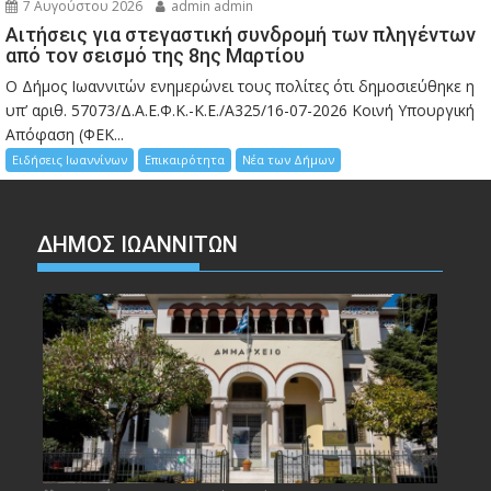
7 Αυγούστου 2026
admin admin
Αιτήσεις για στεγαστική συνδρομή των πληγέντων
από τον σεισμό της 8ης Μαρτίου
Ο Δήμος Ιωαννιτών ενημερώνει τους πολίτες ότι δημοσιεύθηκε η
υπ’ αριθ. 57073/Δ.Α.Ε.Φ.Κ.-Κ.Ε./Α325/16-07-2026 Κοινή Υπουργική
Απόφαση (ΦΕΚ...
Ειδήσεις Ιωαννίνων
Επικαιρότητα
Νέα των Δήμων
ΔΗΜΟΣ ΙΩΑΝΝΙΤΩΝ