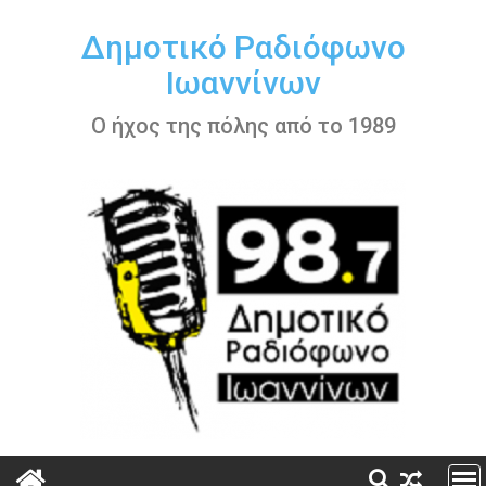
Περάστε
στο
Δημοτικό Ραδιόφωνο
περιεχόμενο
Ιωαννίνων
Ο ήχος της πόλης από το 1989