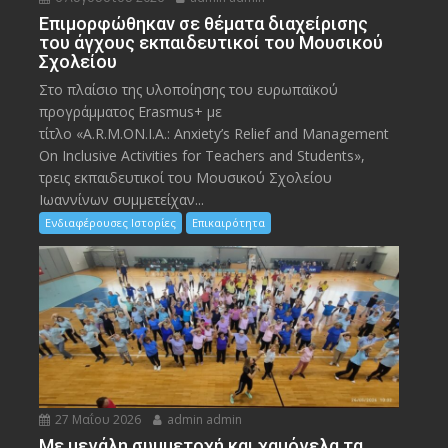
Eπιμορφώθηκαν σε θέματα διαχείρισης
του άγχους εκπαιδευτικοί του Μουσικού
Σχολείου
Στο πλαίσιο της υλοποίησης του ευρωπαϊκού
προγράμματος Erasmus+ με
τίτλο «A.R.M.ON.I.A.: Anxiety’s Relief and Management
On Inclusive Activities for Teachers and Students»,
τρεις εκπαιδευτικοί του Μουσικού Σχολείου
Ιωαννίνων συμμετείχαν...
Ενδιαφέρουσες Ιστορίες
Επικαιρότητα
27 Μαΐου 2026
admin admin
Με μεγάλη συμμετοχή και χαμόγελα τα