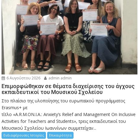
6 Αυγούστου 2026
admin admin
Eπιμορφώθηκαν σε θέματα διαχείρισης του άγχους
εκπαιδευτικοί του Μουσικού Σχολείου
Στο πλαίσιο της υλοποίησης του ευρωπαϊκού προγράμματος
Erasmus+ με
τίτλο «A.R.M.ON.I.A.: Anxiety’s Relief and Management On Inclusive
Activities for Teachers and Students», τρεις εκπαιδευτικοί του
Μουσικού Σχολείου Ιωαννίνων συμμετείχαν...
Ενδιαφέρουσες Ιστορίες
Επικαιρότητα