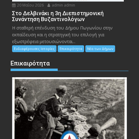
20 Μαΐου 2026
admin admin
Στο Δελβινάκι η 3η Διεπιστημονική
Συνάντηση Βυζαντινολόγων
Η σταθερή επένδυση του Δήμου Πωγωνίου στην
εκπαίδευση και η στρατηγική του επιλογή για
εξωστρέφεια μετουσιώνονται...
Ενδιαφέρουσες Ιστορίες
Επικαιρότητα
Νέα των Δήμων
Επικαιρότητα