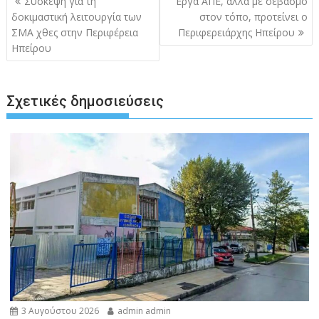
Σύσκεψη για τη
Έργα ΑΠΕ, αλλά με σεβασμό
άρθρων
δοκιμαστική λειτουργία των
στον τόπο, προτείνει ο
ΣΜΑ χθες στην Περιφέρεια
Περιφερειάρχης Ηπείρου
Ηπείρου
Σχετικές δημοσιεύσεις
3 Αυγούστου 2026
admin admin