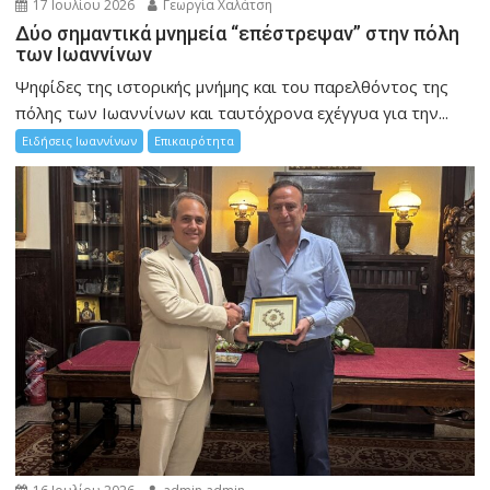
17 Ιουλίου 2026
Γεωργία Χαλάτση
Δύο σημαντικά μνημεία “επέστρεψαν” στην πόλη
των Ιωαννίνων
Ψηφίδες της ιστορικής μνήμης και του παρελθόντος της
πόλης των Ιωαννίνων και ταυτόχρονα εχέγγυα για την...
Ειδήσεις Ιωαννίνων
Επικαιρότητα