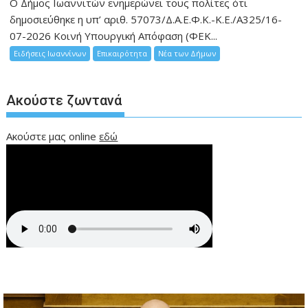
Ο Δήμος Ιωαννιτών ενημερώνει τους πολίτες ότι
δημοσιεύθηκε η υπ’ αριθ. 57073/Δ.Α.Ε.Φ.Κ.-Κ.Ε./Α325/16-
07-2026 Κοινή Υπουργική Απόφαση (ΦΕΚ...
Ειδήσεις Ιωαννίνων
Επικαιρότητα
Νέα των Δήμων
Ακούστε ζωντανά
Ακούστε μας online
εδώ