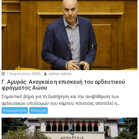
7 Αυγούστου 2026
admin admin
Γ. Αμυράς: Αναγκαία η επισκευή του αρδευτικού
φράγματος Αώου
Σημαντικό βήμα για τη διατήρηση και την αναβάθμιση των
αρδευτικών υποδομών του κάμπου Κόνιτσας αποτελεί η...
Επικαιρότητα
Πολιτική