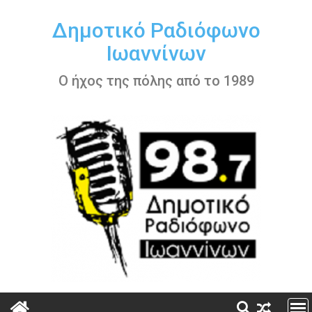
Περάστε
στο
Δημοτικό Ραδιόφωνο
περιεχόμενο
Ιωαννίνων
Ο ήχος της πόλης από το 1989