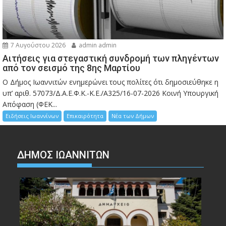
7 Αυγούστου 2026
admin admin
Αιτήσεις για στεγαστική συνδρομή των πληγέντων
από τον σεισμό της 8ης Μαρτίου
Ο Δήμος Ιωαννιτών ενημερώνει τους πολίτες ότι δημοσιεύθηκε η
υπ’ αριθ. 57073/Δ.Α.Ε.Φ.Κ.-Κ.Ε./Α325/16-07-2026 Κοινή Υπουργική
Απόφαση (ΦΕΚ...
Ειδήσεις Ιωαννίνων
Επικαιρότητα
Νέα των Δήμων
ΔΗΜΟΣ ΙΩΑΝΝΙΤΩΝ