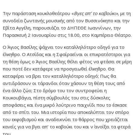
Την παράσταση κουκλοθεάτρου «
Βγες απ’ το καβούκι»,
με τη
συνοδεία ζωντανής μουσικής από τον Βυσσινόκηπο και την
Εβίτα Αγγέλη, παρουσιάζει το ΔΗΠΕΘΕ Ιωαννίνων, την
Παρασκευή 2 Ιανουαρίου στις 18.00, στο Καμπέρειο Θέατρο.
Ο Άγιος Βασίλης ψάχνει τον καταλληλότερο οδηγό για το
έλκηθρο. Ο Ατσίδας και η Σφαίραείναι οι επικρατέστεροι για
τη θέση όμως ο Άγιος Βασίλης θέλει φέτος να φτάσει σε μέρη
που ποτέ δεν κατάφερε να προσγειωθεί έλκηθρο. Θα
καταφέρει να βρει τον καταλληλότερο οδηγό; Πως θα
αντιδράσουν οι τάρανδοι όταν χάσουν τη θέση τους από
ένα άλλο ζώο; Στο δρόμο του τον συντροφεύει η
Κουκουβάγια, πίστη σύμβουλός του στις δύσκολες
αποφάσεις και ένα μικρό λούτρινο παιχνίδι που το έσκασε
από το σπίτι του. Μια ιστορία που αποκαλύπτει τον σπόρο
του εκφοβισμού και αναδεικνύει το θάρρος που χρειάζεται
κανείς για να βγει απ’ το καβούκι του και ν΄ ανοίξει τα φτερά
του.