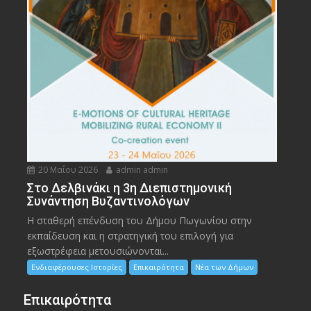
20 Μαΐου 2026
admin admin
Στο Δελβινάκι η 3η Διεπιστημονική
Συνάντηση Βυζαντινολόγων
Η σταθερή επένδυση του Δήμου Πωγωνίου στην
εκπαίδευση και η στρατηγική του επιλογή για
εξωστρέφεια μετουσιώνονται...
Ενδιαφέρουσες Ιστορίες
Επικαιρότητα
Νέα των Δήμων
Επικαιρότητα