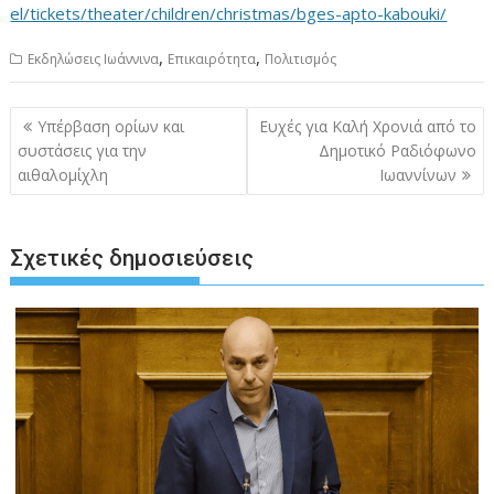
el/tickets/theater/children/christmas/bges-apto-kabouki/
,
,
Εκδηλώσεις Ιωάννινα
Επικαιρότητα
Πολιτισμός
Πλοήγηση
Υπέρβαση ορίων και
Ευχές για Καλή Χρονιά από το
άρθρων
συστάσεις για την
Δημοτικό Ραδιόφωνο
αιθαλομίχλη
Ιωαννίνων
Σχετικές δημοσιεύσεις