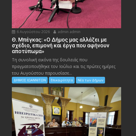
6 Αυγούστου 2026
admin admin
Θ. Μπέγκας: «Ο Δήμος μας αλλάζει με
σχέδιο, επιμονή και έργα που αφήνουν
αποτύπωμα»
Τη συνολική εικόνα της δουλειάς που
πραγματοποιήθηκε τον Ιούλιο και τις πρώτες ημέρες
του Αυγούστου παρουσίασε...
ΔΗΜΟΣ ΙΩΑΝΝΙΤΩΝ
Επικαιρότητα
Νέα των Δήμων