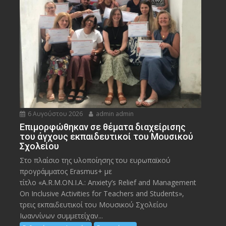
6 Αυγούστου 2026
admin admin
Eπιμορφώθηκαν σε θέματα διαχείρισης
του άγχους εκπαιδευτικοί του Μουσικού
Σχολείου
Στο πλαίσιο της υλοποίησης του ευρωπαϊκού
προγράμματος Erasmus+ με
τίτλο «A.R.M.ON.I.A.: Anxiety’s Relief and Management
On Inclusive Activities for Teachers and Students»,
τρεις εκπαιδευτικοί του Μουσικού Σχολείου
Ιωαννίνων συμμετείχαν...