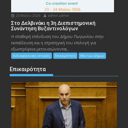
20 Μαΐου 2026
admin admin
Στο Δελβινάκι η 3η Διεπιστημονική
Συνάντηση Βυζαντινολόγων
Η σταθερή επένδυση του Δήμου Πωγωνίου στην
εκπαίδευση και η στρατηγική του επιλογή για
εξωστρέφεια μετουσιώνονται...
Ενδιαφέρουσες Ιστορίες
Επικαιρότητα
Νέα των Δήμων
Επικαιρότητα