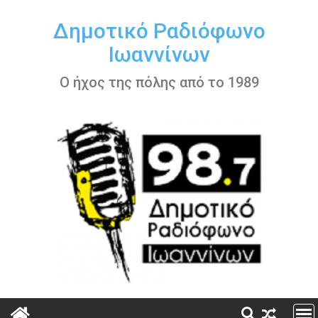
Περάστε
στο
Δημοτικό Ραδιόφωνο
περιεχόμενο
Ιωαννίνων
Ο ήχος της πόλης από το 1989