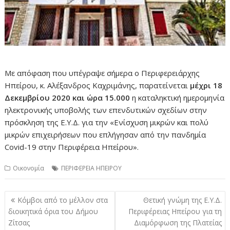
Με απόφαση που υπέγραψε σήμερα ο Περιφερειάρχης
Ηπείρου, κ. Αλέξανδρος Καχριμάνης, παρατείνεται
μέχρι 18
Δεκεμβρίου 2020 και ώρα 15.000
η καταληκτική ημερομηνία
ηλεκτρονικής υποβολής των επενδυτικών σχεδίων στην
πρόσκληση της Ε.Υ.Δ. για την «Ενίσχυση μικρών και πολύ
μικρών επιχειρήσεων που επλήγησαν από την πανδημία
Covid-19 στην Περιφέρεια Ηπείρου».
Οικονομία
ΠΕΡΙΦΕΡΕΙΑ ΗΠΕΙΡΟΥ
Πλοήγηση
Κόμβοι από το μέλλον στα
Θετική γνώμη της Ε.Υ.Δ.
άρθρων
διοικητικά όρια του Δήμου
Περιφέρειας Ηπείρου για τη
Ζίτσας
Διαμόρφωση της Πλατείας