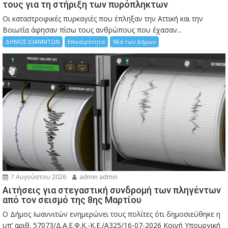
τους για τη στήριξη των πυρόπληκτων
Οι καταστροφικές πυρκαγιές που έπληξαν την Αττική και την
Bοιωτία άφησαν πίσω τους ανθρώπους που έχασαν...
ΔΗΜΟΣ ΙΩΑΝΝΙΤΩΝ
Επικαιρότητα
Νέα των Δήμων
7 Αυγούστου 2026
admin admin
Αιτήσεις για στεγαστική συνδρομή των πληγέντων
από τον σεισμό της 8ης Μαρτίου
Ο Δήμος Ιωαννιτών ενημερώνει τους πολίτες ότι δημοσιεύθηκε η
υπ’ αριθ. 57073/Δ.Α.Ε.Φ.Κ.-Κ.Ε./Α325/16-07-2026 Κοινή Υπουργική