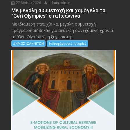
27 Μαΐου 2026
admin admin
Με μεγάλη συμμετοχή και χαμόγελα τα
“Geri Olympics” στα Ιωάννινα
Με ιδιαίτερη επιτυχία και μεγάλη συμμετοχή
πραγματοποιήθηκαν για δεύτερη συνεχόμενη χρονιά
τα “Geri Olympics”, η ξεχωριστή...
ΔΗΜΟΣ ΙΩΑΝΝΙΤΩΝ
Ενδιαφέρουσες Ιστορίες