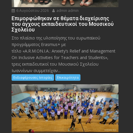
6 Αυγούστου 2026
admin admin
Eπιμορφώθηκαν σε θέματα διαχείρισης
του άγχους εκπαιδευτικοί του Μουσικού
Σχολείου
Στο πλαίσιο της υλοποίησης του ευρωπαϊκού
προγράμματος Erasmus+ με
τίτλο «A.R.M.ON.I.A.: Anxiety’s Relief and Management
On Inclusive Activities for Teachers and Students»,
τρεις εκπαιδευτικοί του Μουσικού Σχολείου
Ιωαννίνων συμμετείχαν...
Ενδιαφέρουσες Ιστορίες
Επικαιρότητα