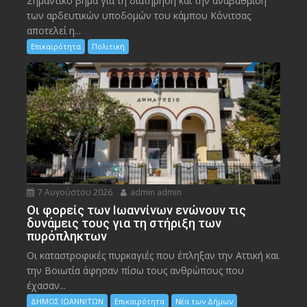
Σημαντικό βήμα για τη διατήρηση και την αναβάθμιση
των αρδευτικών υποδομών του κάμπου Κόνιτσας
αποτελεί η...
Επικαιρότητα
Πολιτική
7 Αυγούστου 2026
admin admin
Οι φορείς των Ιωαννίνων ενώνουν τις
δυνάμεις τους για τη στήριξη των
πυρόπληκτων
Οι καταστροφικές πυρκαγιές που έπληξαν την Αττική και
την Bοιωτία άφησαν πίσω τους ανθρώπους που
έχασαν...
ΔΗΜΟΣ ΙΩΑΝΝΙΤΩΝ
Επικαιρότητα
Νέα των Δήμων