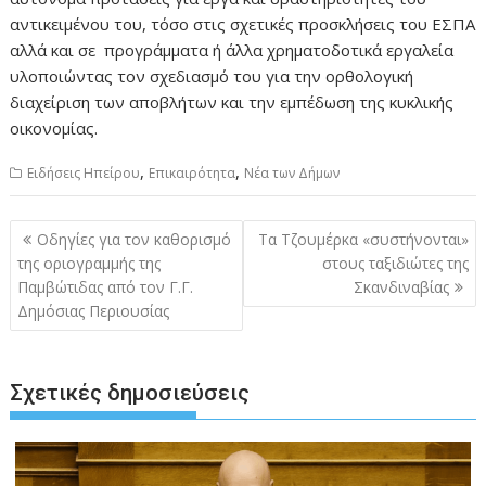
αντικειμένου του, τόσο στις σχετικές προσκλήσεις του ΕΣΠΑ
αλλά και σε προγράμματα ή άλλα χρηματοδοτικά εργαλεία
υλοποιώντας τον σχεδιασμό του για την ορθολογική
διαχείριση των αποβλήτων και την εμπέδωση της κυκλικής
οικονομίας.
,
,
Ειδήσεις Ηπείρου
Επικαιρότητα
Νέα των Δήμων
Πλοήγηση
Οδηγίες για τον καθορισμό
Τα Τζουμέρκα «συστήνονται»
άρθρων
της οριογραμμής της
στους ταξιδιώτες της
Παμβώτιδας από τον Γ.Γ.
Σκανδιναβίας
Δημόσιας Περιουσίας
Σχετικές δημοσιεύσεις