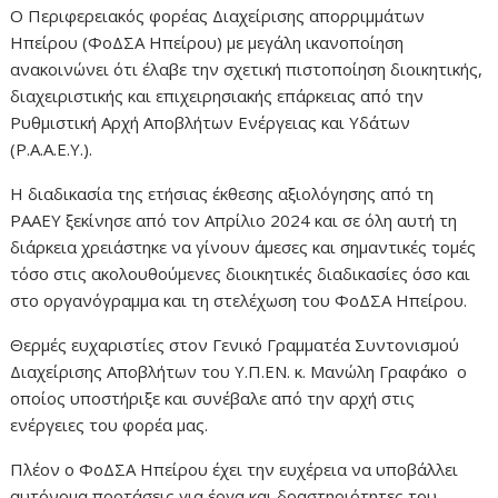
Ο Περιφερειακός φορέας Διαχείρισης απορριμμάτων
Ηπείρου (ΦοΔΣΑ Ηπείρου) με μεγάλη ικανοποίηση
ανακοινώνει ότι έλαβε την σχετική πιστοποίηση διοικητικής,
διαχειριστικής και επιχειρησιακής επάρκειας από την
Ρυθμιστική Αρχή Αποβλήτων Ενέργειας και Υδάτων
(Ρ.Α.Α.Ε.Υ.).
Η διαδικασία της ετήσιας έκθεσης αξιολόγησης από τη
ΡΑΑΕΥ ξεκίνησε από τον Απρίλιο 2024 και σε όλη αυτή τη
διάρκεια χρειάστηκε να γίνουν άμεσες και σημαντικές τομές
τόσο στις ακολουθούμενες διοικητικές διαδικασίες όσο και
στο οργανόγραμμα και τη στελέχωση του ΦοΔΣΑ Ηπείρου.
Θερμές ευχαριστίες στον Γενικό Γραμματέα Συντονισμού
Διαχείρισης Αποβλήτων του Υ.Π.ΕΝ. κ. Μανώλη Γραφάκο ο
οποίος υποστήριξε και συνέβαλε από την αρχή στις
ενέργειες του φορέα μας.
Πλέον ο ΦοΔΣΑ Ηπείρου έχει την ευχέρεια να υποβάλλει
αυτόνομα προτάσεις για έργα και δραστηριότητες του