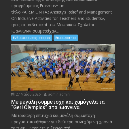
προγράμματος Erasmus+ με
τίτλο «A.R.M.ON.I.A.: Anxiety’s Relief and Management
On Inclusive Activities for Teachers and Students»,
τρεις εκπαιδευτικοί του Μουσικού Σχολείου
Ιωαννίνων συμμετείχαν...
Ενδιαφέρουσες Ιστορίες
Επικαιρότητα
27 Μαΐου 2026
admin admin
Με μεγάλη συμμετοχή και χαμόγελα τα
“Geri Olympics” στα Ιωάννινα
Με ιδιαίτερη επιτυχία και μεγάλη συμμετοχή
πραγματοποιήθηκαν για δεύτερη συνεχόμενη χρονιά
τα “Geri Olympics”, η ξεχωριστή...