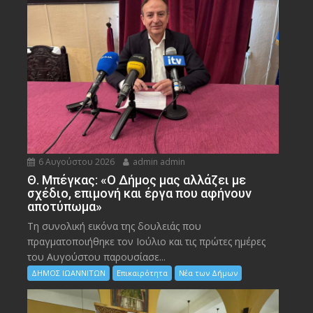
6 Αυγούστου 2026
admin admin
Θ. Μπέγκας: «Ο Δήμος μας αλλάζει με
σχέδιο, επιμονή και έργα που αφήνουν
αποτύπωμα»
Τη συνολική εικόνα της δουλειάς που
πραγματοποιήθηκε τον Ιούλιο και τις πρώτες ημέρες
του Αυγούστου παρουσίασε...
ΔΗΜΟΣ ΙΩΑΝΝΙΤΩΝ
Επικαιρότητα
Νέα των Δήμων