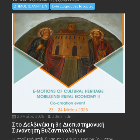
ΔΗΜΟΣ ΙΩΑΝΝΙΤΩΝ
Ενδιαφέρουσες Ιστορίες
20 Μαΐου 2026
admin admin
Στο Δελβινάκι η 3η Διεπιστημονική
Συνάντηση Βυζαντινολόγων
Η σταθερή επένδυση του Δήμου Πωγωνίου στην