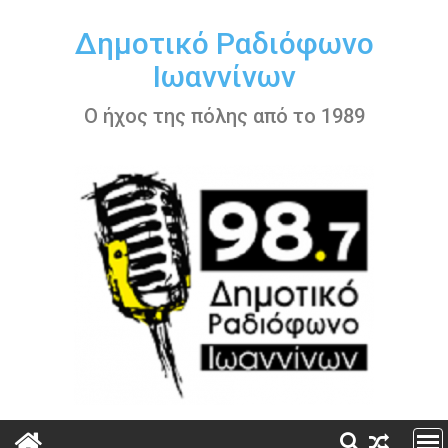
Περάστε
στο
Δημοτικό Ραδιόφωνο
περιεχόμενο
Ιωαννίνων
Ο ήχος της πόλης από το 1989