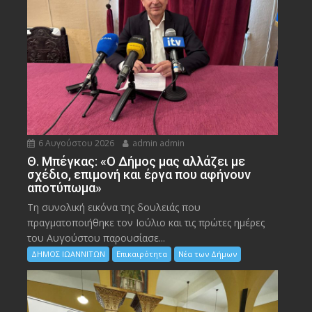
6 Αυγούστου 2026
admin admin
Θ. Μπέγκας: «Ο Δήμος μας αλλάζει με
σχέδιο, επιμονή και έργα που αφήνουν
αποτύπωμα»
Τη συνολική εικόνα της δουλειάς που
πραγματοποιήθηκε τον Ιούλιο και τις πρώτες ημέρες
του Αυγούστου παρουσίασε...
ΔΗΜΟΣ ΙΩΑΝΝΙΤΩΝ
Επικαιρότητα
Νέα των Δήμων