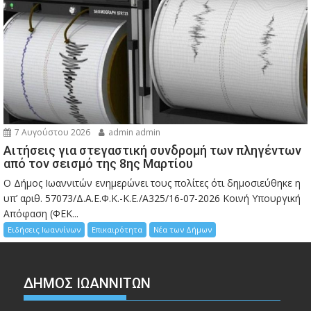
7 Αυγούστου 2026
admin admin
Αιτήσεις για στεγαστική συνδρομή των πληγέντων
από τον σεισμό της 8ης Μαρτίου
Ο Δήμος Ιωαννιτών ενημερώνει τους πολίτες ότι δημοσιεύθηκε η
υπ’ αριθ. 57073/Δ.Α.Ε.Φ.Κ.-Κ.Ε./Α325/16-07-2026 Κοινή Υπουργική
Απόφαση (ΦΕΚ...
Ειδήσεις Ιωαννίνων
Επικαιρότητα
Νέα των Δήμων
ΔΗΜΟΣ ΙΩΑΝΝΙΤΩΝ