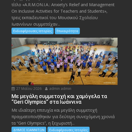
τίτλο «A.R.M.ON.I.A.: Anxiety’s Relief and Management
On Inclusive Activities for Teachers and Students»,
τρεις εκπαιδευτικοί του Μουσικού Σχολείου
Ιωαννίνων συμμετείχαν...
Ενδιαφέρουσες Ιστορίες
Επικαιρότητα
27 Μαΐου 2026
admin admin
Με μεγάλη συμμετοχή και χαμόγελα τα
“Geri Olympics” στα Ιωάννινα
Με ιδιαίτερη επιτυχία και μεγάλη συμμετοχή
πραγματοποιήθηκαν για δεύτερη συνεχόμενη χρονιά
τα “Geri Olympics”, η ξεχωριστή...
ΔΗΜΟΣ ΙΩΑΝΝΙΤΩΝ
Ενδιαφέρουσες Ιστορίες