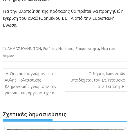
Για την υλοποίηση της πρότασης θα πρέπει να προηγηθεί η
έγκριση του αναθεωρημένου ΕΣΠΑ από την Ευρωπαϊκή
Ένωση.
,
,
,
ΔΗΜΟΣ ΙΩΑΝΝΙΤΩΝ
Ειδήσεις Ηπείρου
Επικαιρότητα
Νέα των
Δήμων
Πλοήγηση
Οι εμπειρογνώμονες της
Ο δήμος Ιωαννιτών
άρθρων
Άυλης Πολιτιστικής
υποδέχεται τον Στ. Ντούσκο
Κληρονομιάς γνώρισαν την
την Τετάρτη
γιαννιώτικη αργυροτεχνία
Σχετικές δημοσιεύσεις