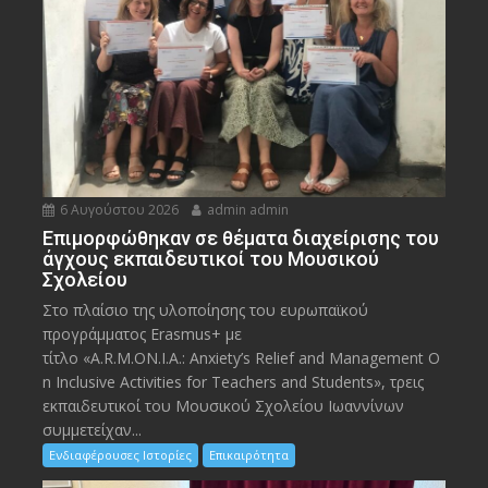
6 Αυγούστου 2026
admin admin
Eπιμορφώθηκαν σε θέματα διαχείρισης του
άγχους εκπαιδευτικοί του Μουσικού
Σχολείου
Στο πλαίσιο της υλοποίησης του ευρωπαϊκού
προγράμματος Erasmus+ με
τίτλο «A.R.M.ON.I.A.: Anxiety’s Relief and Management O
n Inclusive Activities for Teachers and Students», τρεις
εκπαιδευτικοί του Μουσικού Σχολείου Ιωαννίνων
συμμετείχαν...
Ενδιαφέρουσες Ιστορίες
Επικαιρότητα