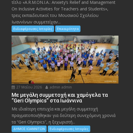
τίτλο «A.R.M.ON.I.A.: Anxiety’s Relief and Management
On Inclusive Activities for Teachers and Students»,
τρεις εκπαιδευτικοί του Μουσικού Σχολείου
Ιωαννίνων συμμετείχαν...
Ενδιαφέρουσες Ιστορίες
Επικαιρότητα
27 Μαΐου 2026
admin admin
Με μεγάλη συμμετοχή και χαμόγελα τα
“Geri Olympics” στα Ιωάννινα
Με ιδιαίτερη επιτυχία και μεγάλη συμμετοχή
πραγματοποιήθηκαν για δεύτερη συνεχόμενη χρονιά
τα “Geri Olympics”, η ξεχωριστή...
ΔΗΜΟΣ ΙΩΑΝΝΙΤΩΝ
Ενδιαφέρουσες Ιστορίες