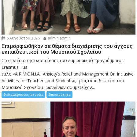
6 Αυγούστου 2026
admin admin
Eπιμορφώθηκαν σε θέματα διαχείρισης του άγχους
εκπαιδευτικοί του Μουσικού Σχολείου
Στο πλαίσιο της υλοποίησης του ευρωπαϊκού προγράμματος
Erasmus+ με
τίτλο «A.R.M.ON.I.A.: Anxiety’s Relief and Management On Inclusive
Activities for Teachers and Students», τρεις εκπαιδευτικοί του
Μουσικού Σχολείου Ιωαννίνων συμμετείχαν...
Ενδιαφέρουσες Ιστορίες
Επικαιρότητα