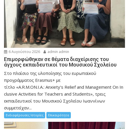
6 Αυγούστου 2026
admin admin
Eπιμορφώθηκαν σε θέματα διαχείρισης του
άγχους εκπαιδευτικοί του Μουσικού Σχολείου
Στο πλαίσιο της υλοποίησης του ευρωπαϊκού
προγράμματος Erasmus+ με
τίτλο «A.R.M.ON.I.A.: Anxiety’s Relief and Management On In
clusive Activities for Teachers and Students», τρεις
εκπαιδευτικοί του Μουσικού Σχολείου Ιωαννίνων
συμμετείχαν...
Ενδιαφέρουσες Ιστορίες
Επικαιρότητα