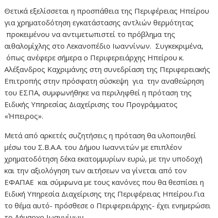
Θετικά εξελίσσεται η προσπάθεια της Περιφέρειας Ηπείρου
για χρηματοδότηση εγκατάστασης αντλιών θερμότητας
προκειμένου να αντιμετωπιστεί το πρόβλημα της
αιθαλομίχλης στο Λεκανοπέδιο Ιωαννίνων. Συγκεκριμένα,
όπως ανέφερε σήμερα ο Περιφερειάρχης Ηπείρου κ.
Αλέξανδρος Καχριμάνης στη συνεδρίαση της Περιφερειακής
Επιτροπής στην πρόσφατη σύσκεψη για την αναθεώρηση
του ΕΣΠΑ, συμφωνήθηκε να περιληφθεί η πρόταση της
Ειδικής Υπηρεσίας Διαχείρισης του Προγράμματος
«Ήπειρος».
Μετά από αρκετές συζητήσεις η πρόταση θα υλοποιηθεί
μέσω του Σ.Β.Α.Α. του Δήμου Ιωαννιτών με επιπλέον
χρηματοδότηση δέκα εκατομμυρίων ευρώ, με την υποδοχή
και την αξιολόγηση των αιτήσεων να γίνεται από τον
ΕΦΑΠΑΕ και σύμφωνα με τους κανόνες που θα θεσπίσει η
Ειδική Υπηρεσία Διαχείρισης της Περιφέρειας Ηπείρου.Για
το θέμα αυτό- πρόσθεσε ο Περιφερειάρχης- έχει ενημερώσει
το Δήμαρχο Ιωαννίνων.