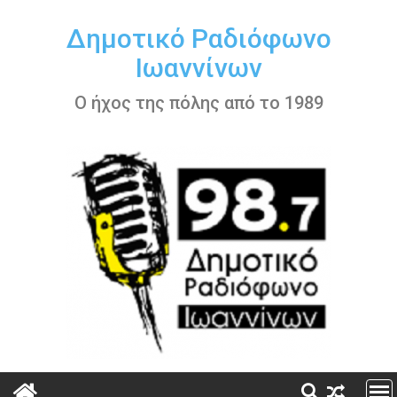
Περάστε
στο
Δημοτικό Ραδιόφωνο
περιεχόμενο
Ιωαννίνων
Ο ήχος της πόλης από το 1989