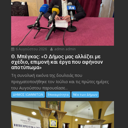
6 Αυγούστου 2026
admin admin
Θ. Μπέγκας: «Ο Δήμος μας αλλάζει με
σχέδιο, επιμονή και έργα που αφήνουν
αποτύπωμα»
Τη συνολική εικόνα της δουλειάς που
πραγματοποιήθηκε τον Ιούλιο και τις πρώτες ημέρες
του Αυγούστου παρουσίασε...
ΔΗΜΟΣ ΙΩΑΝΝΙΤΩΝ
Επικαιρότητα
Νέα των Δήμων