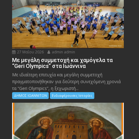
27 Μαΐου 2026
admin admin
Με μεγάλη συμμετοχή και χαμόγελα τα
“Geri Olympics” στα Ιωάννινα
Με ιδιαίτερη επιτυχία και μεγάλη συμμετοχή
πραγματοποιήθηκαν για δεύτερη συνεχόμενη χρονιά
τα “Geri Olympics”, η ξεχωριστή...
ΔΗΜΟΣ ΙΩΑΝΝΙΤΩΝ
Ενδιαφέρουσες Ιστορίες