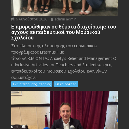
6 Αυγούστου 2026
admin admin
Eπιμορφώθηκαν σε θέματα διαχείρισης του
άγχους εκπαιδευτικοί του Μουσικού
Σχολείου
Στο πλαίσιο της υλοποίησης του ευρωπαϊκού
προγράμματος Erasmus+ με
τίτλο «A.R.M.ON.I.A.: Anxiety’s Relief and Management O
n Inclusive Activities for Teachers and Students», τρεις
εκπαιδευτικοί του Μουσικού Σχολείου Ιωαννίνων
συμμετείχαν...
Ενδιαφέρουσες Ιστορίες
Επικαιρότητα