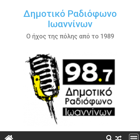
Περάστε
στο
Δημοτικό Ραδιόφωνο
περιεχόμενο
Ιωαννίνων
Ο ήχος της πόλης από το 1989