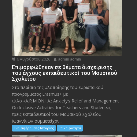
6 Αυγούστου 2026
admin admin
Eπιμορφώθηκαν σε θέματα διαχείρισης
του άγχους εκπαιδευτικοί του Μουσικού
Σχολείου
Στο πλαίσιο της υλοποίησης του ευρωπαϊκού
προγράμματος Erasmus+ με
τίτλο «A.R.M.ON.I.A.: Anxiety’s Relief and Management
On Inclusive Activities for Teachers and Students»,
τρεις εκπαιδευτικοί του Μουσικού Σχολείου
Ιωαννίνων συμμετείχαν...
Ενδιαφέρουσες Ιστορίες
Επικαιρότητα