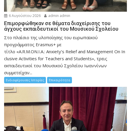
6 Αυγούστου 2026
admin admin
Eπιμορφώθηκαν σε θέματα διαχείρισης του
άγχους εκπαιδευτικοί του Μουσικού Σχολείου
Στο πλαίσιο της υλοποίησης του ευρωπαϊκού
προγράμματος Erasmus+ με
τίτλο «A.R.M.ON.I.A.: Anxiety’s Relief and Management On In
clusive Activities for Teachers and Students», τρεις
εκπαιδευτικοί του Μουσικού Σχολείου Ιωαννίνων
συμμετείχαν...
Ενδιαφέρουσες Ιστορίες
Επικαιρότητα