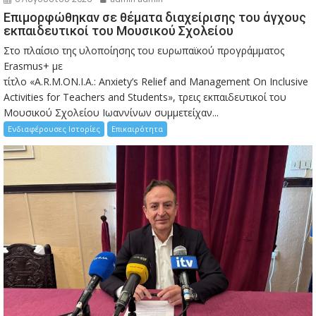
Eπιμορφώθηκαν σε θέματα διαχείρισης του άγχους
εκπαιδευτικοί του Μουσικού Σχολείου
Στο πλαίσιο της υλοποίησης του ευρωπαϊκού προγράμματος
Erasmus+ με
τίτλο «A.R.M.ON.I.A.: Anxiety’s Relief and Management On Inclusive
Activities for Teachers and Students», τρεις εκπαιδευτικοί του
Μουσικού Σχολείου Ιωαννίνων συμμετείχαν...
Ενδιαφέρουσες Ιστορίες
Επικαιρότητα