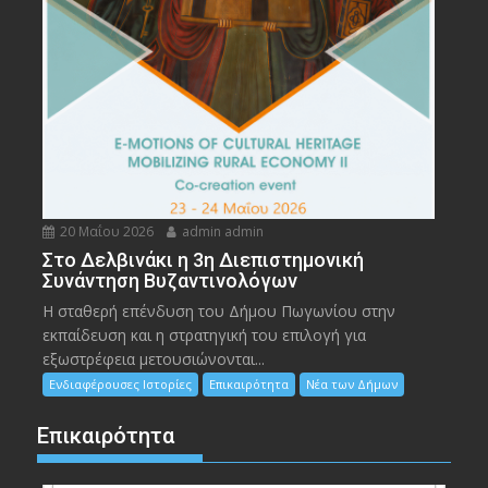
20 Μαΐου 2026
admin admin
Στο Δελβινάκι η 3η Διεπιστημονική
Συνάντηση Βυζαντινολόγων
Η σταθερή επένδυση του Δήμου Πωγωνίου στην
εκπαίδευση και η στρατηγική του επιλογή για
εξωστρέφεια μετουσιώνονται...
Ενδιαφέρουσες Ιστορίες
Επικαιρότητα
Νέα των Δήμων
Επικαιρότητα