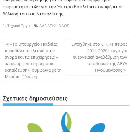
εκκρεμότητα ετών για την Ήπειρο θα κλείσει» αναφέρει σε
δήλωσή του ο κ. Ντακαλέτσης.
Τεχνικά Έργα
ΑΔΡΙΑΤΙΚΗ ΟΔΟΣ
Πλοήγηση
«Το υπουργείο Παιδείας
Εντάχθηκε στο Ε.Π. «Ήπειρος
άρθρων
παραδίδει τα κλειδιά στην
2014-2020» έργο για
αγορά και τις επιχειρήσεις –
ενεργειακή αναβάθμιση των
αδιαφορεί για τη δημόσια
υποδομών της ΔΕΥΑ
εκπαίδευση», σύμφωνα με τη
Ηγουμενίτσας
Μερόπη Τζούφη
Σχετικές δημοσιεύσεις