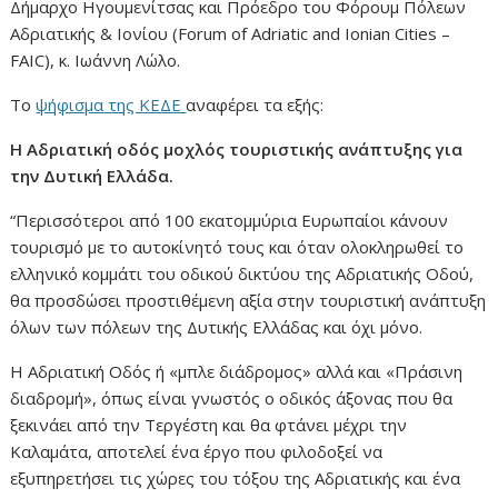
Δήμαρχο Ηγουμενίτσας και Πρόεδρο του Φόρουμ Πόλεων
Αδριατικής & Ιονίου (Forum of Adriatic and Ionian Cities –
FAIC), κ. Ιωάννη Λώλο.
Το
ψήφισμα της ΚΕΔΕ
αναφέρει τα εξής:
Η Αδριατική οδός μοχλός τουριστικής ανάπτυξης για
την Δυτική Ελλάδα.
“Περισσότεροι από 100 εκατομμύρια Ευρωπαίοι κάνουν
τουρισμό με το αυτοκίνητό τους και όταν ολοκληρωθεί το
ελληνικό κομμάτι του οδικού δικτύου της Αδριατικής Οδού,
θα προσδώσει προστιθέμενη αξία στην τουριστική ανάπτυξη
όλων των πόλεων της Δυτικής Ελλάδας και όχι μόνο.
Η Αδριατική Οδός ή «μπλε διάδρομος» αλλά και «Πράσινη
διαδρομή», όπως είναι γνωστός ο οδικός άξονας που θα
ξεκινάει από την Τεργέστη και θα φτάνει μέχρι την
Καλαμάτα, αποτελεί ένα έργο που φιλοδοξεί να
εξυπηρετήσει τις χώρες του τόξου της Αδριατικής και ένα