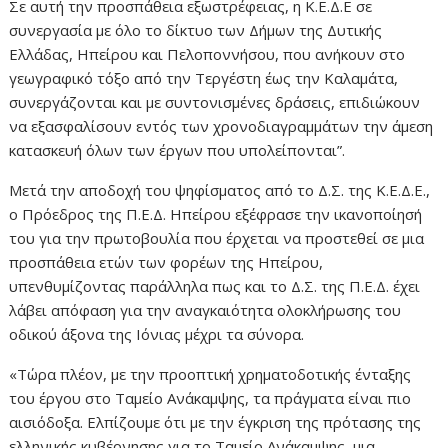
Σε αυτή την προσπάθεια εξωστρέφειας, η Κ.Ε.Δ.Ε σε
συνεργασία με όλο το δίκτυο των Δήμων της Δυτικής
Ελλάδας, Ηπείρου και Πελοποννήσου, που ανήκουν στο
γεωγραφικό τόξο από την Τεργέστη έως την Καλαμάτα,
συνεργάζονται και με συντονισμένες δράσεις, επιδιώκουν
να εξασφαλίσουν εντός των χρονοδιαγραμμάτων την άμεση
κατασκευή όλων των έργων που υπολείπονται”.
Μετά την αποδοχή του ψηφίσματος από το Δ.Σ. της Κ.Ε.Δ.Ε.,
ο Πρόεδρος της Π.Ε.Δ. Ηπείρου εξέφρασε την ικανοποίησή
του για την πρωτοβουλία που έρχεται να προστεθεί σε μια
προσπάθεια ετών των φορέων της Ηπείρου,
υπενθυμίζοντας παράλληλα πως και το Δ.Σ. της Π.Ε.Δ. έχει
λάβει απόφαση για την αναγκαιότητα ολοκλήρωσης του
οδικού άξονα της Ιόνιας μέχρι τα σύνορα.
«Τώρα πλέον, με την προοπτική χρηματοδοτικής ένταξης
του έργου στο Ταμείο Ανάκαμψης, τα πράγματα είναι πιο
αισιόδοξα. Ελπίζουμε ότι με την έγκριση της πρότασης της
ελληνικής κυβέρνησης για το Ταμείο Ανάκαμψης, μια