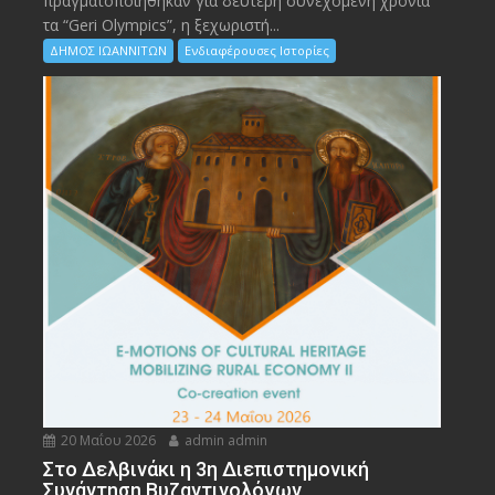
πραγματοποιήθηκαν για δεύτερη συνεχόμενη χρονιά
τα “Geri Olympics”, η ξεχωριστή...
ΔΗΜΟΣ ΙΩΑΝΝΙΤΩΝ
Ενδιαφέρουσες Ιστορίες
20 Μαΐου 2026
admin admin
Στο Δελβινάκι η 3η Διεπιστημονική
Συνάντηση Βυζαντινολόγων