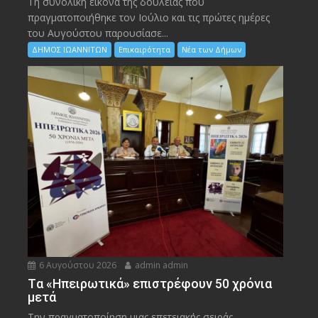
Τη συνολική εικόνα της δουλειάς που
πραγματοποιήθηκε τον Ιούλιο και τις πρώτες ημέρες
του Αυγούστου παρουσίασε...
ΔΗΜΟΣ ΙΩΑΝΝΙΤΩΝ
Επικαιρότητα
Νέα των Δήμων
6 Αυγούστου 2026
admin admin
Tα «Ηπειρωτικά» επιστρέφουν 50 χρόνια
μετά
Την πραγματοποίηση μιας επετειακής σειράς