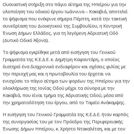
Ουσιαστική στήριξη στο πάγιο αίτημα της Ηπείρου για την
υλοποίηση του οδικού έργου Ιωάννινα – Κακαβιά, αποτελεί
το ψήφισμα που ενέκρινε σήμερα Πέμπτη, κατά την τακτική
συνεδρίαση του Διοικητικού της Συμβουλίου, η Κεντρική
Ένωση Δήμων Ελλάδος, για τη λεγόμενη Αδριατική Οδό
(Δυτικό Οδικό Άξονα).
Το ψήφισμα εγκρίθηκε μετά από εισήγηση του Γενικού
Γραμματέα της Κ.Ε.Δ.Ε. κ. Δημήτρη Καφαντάρη, ο οποίος
διατηρεί ένα διαχρονικό ενδιαφέρον και σχέσεις φιλίας με
την περιοχή μας και η πρωτοβουλία του έρχεται να
ενισχύσει το πάγιο αίτημα των φορέων της Ηπείρου για την
ολοκλήρωση της Ιονίας Οδού μέχρι τα σύνορα με την
Κακαβιά, που είναι τμήμα της Αδριατικής Οδού, μέσα από
την χρηματοδότηση του έργου, από το Ταμείο Ανάκαμψης.
Η εισήγηση του Γενικού Γραμματέα της Κ.Ε.Δ.Ε. ήταν καρπός
της συνεργασίας του με τον Πρόεδρο της Περιφερειακής
Ένωσης Δήμων Ηπείρου, κ. Χρήστο Ντακαλέτση, και με τον