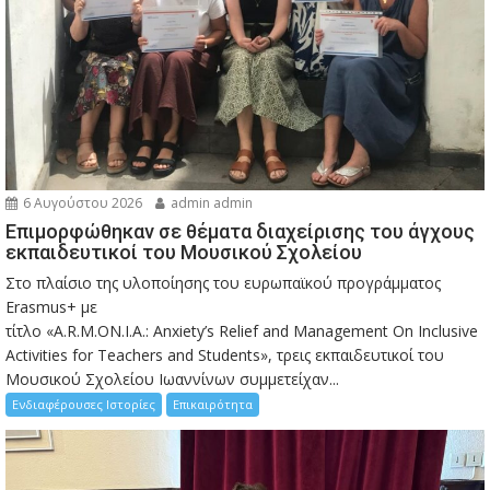
6 Αυγούστου 2026
admin admin
Eπιμορφώθηκαν σε θέματα διαχείρισης του άγχους
εκπαιδευτικοί του Μουσικού Σχολείου
Στο πλαίσιο της υλοποίησης του ευρωπαϊκού προγράμματος
Erasmus+ με
τίτλο «A.R.M.ON.I.A.: Anxiety’s Relief and Management On Inclusive
Activities for Teachers and Students», τρεις εκπαιδευτικοί του
Μουσικού Σχολείου Ιωαννίνων συμμετείχαν...
Ενδιαφέρουσες Ιστορίες
Επικαιρότητα