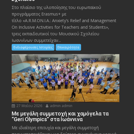
Στο πλαίσιο της υλοποίησης του ευρωπαϊκού
προγράμματος Erasmus+ με
τίτλο «A.R.M.ON.I.A.: Anxiety’s Relief and Management
On Inclusive Activities for Teachers and Students»,
τρεις εκπαιδευτικοί του Μουσικού Σχολείου
Ιωαννίνων συμμετείχαν...
Ενδιαφέρουσες Ιστορίες
Επικαιρότητα
27 Μαΐου 2026
admin admin
Με μεγάλη συμμετοχή και χαμόγελα τα
“Geri Olympics” στα Ιωάννινα
Με ιδιαίτερη επιτυχία και μεγάλη συμμετοχή