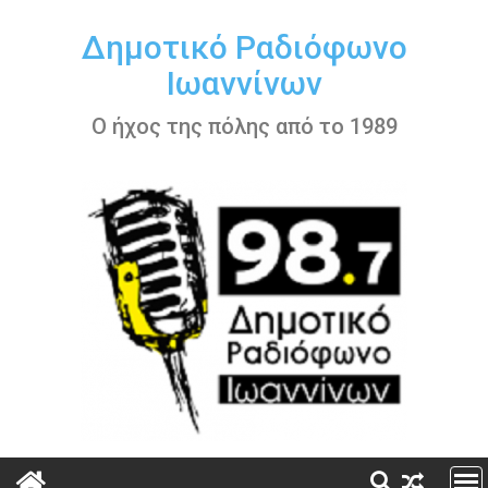
Περάστε
στο
Δημοτικό Ραδιόφωνο
περιεχόμενο
Ιωαννίνων
Ο ήχος της πόλης από το 1989