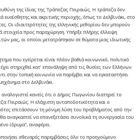
 ευθύνη της ίδιας της Τράπεζας Πειραιώς. Η τράπεζα δεν
ά ευαίσθητης και ακριτικής περιοχής, όπως το Δελβινάκι, στο
ς. Οι ιδιαιτερότητες της ελληνικής μεθορίου δεν μπορούν
ά στοιχεία προς παραχώρηση. Υπήρξε πλήρης έλλειψη
τών μας, οι οποίοι μετατράπηκαν σε θύματα μιας ιδιωτικής
ήτημα που εγείρεται είναι πλέον βαθιά κοινωνικό, πολιτικό
 έχει στηριχθεί κατ’ επανάληψη από τις θυσίες των Ελλήνων
ι στην τοπική κοινωνία να παρέμβει και να εγκαταστήσει
 μηχάνημα στο Δελβινάκι.
 αναλογιστεί κανείς ότι ο Δήμος Πωγωνίου διατηρεί το
ζα Πειραιώς. Η ελάχιστη ανταποδοτικότητα και ο
μότες επιτάσσουν τη μόνιμη λύση του προβλήματος από την
 θα αναγκαστεί να επανεξετάσει συνολικά τη συνεργασία του
ένο ίδρυμα”, αναφέρει.
οποιήσει σθεναρές παρεμβάσεις όλο το προηγούμενο