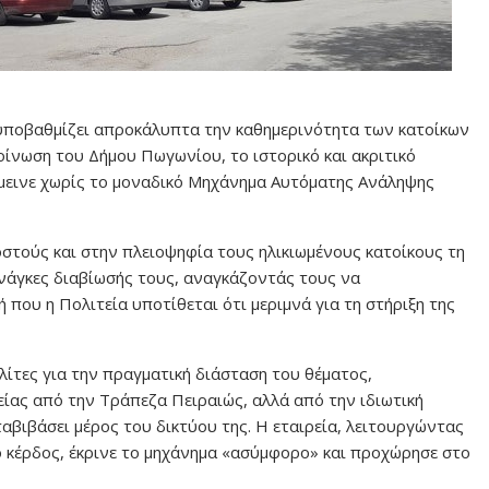
αι υποβαθμίζει απροκάλυπτα την καθημερινότητα των κατοίκων
οίνωση του Δήμου Πωγωνίου, το ιστορικό και ακριτικό
έμεινε χωρίς το μοναδικό Μηχάνημα Αυτόματης Ανάληψης
στούς και στην πλειοψηφία τους ηλικιωμένους κατοίκους τη
ανάγκες διαβίωσής τους, αναγκάζοντάς τους να
ή που η Πολιτεία υποτίθεται ότι μεριμνά για τη στήριξη της
ίτες για την πραγματική διάσταση του θέματος,
ίας από την Τράπεζα Πειραιώς, αλλά από την ιδιωτική
ταβιβάσει μέρος του δικτύου της. Η εταιρεία, λειτουργώντας
το κέρδος, έκρινε το μηχάνημα «ασύμφορο» και προχώρησε στο