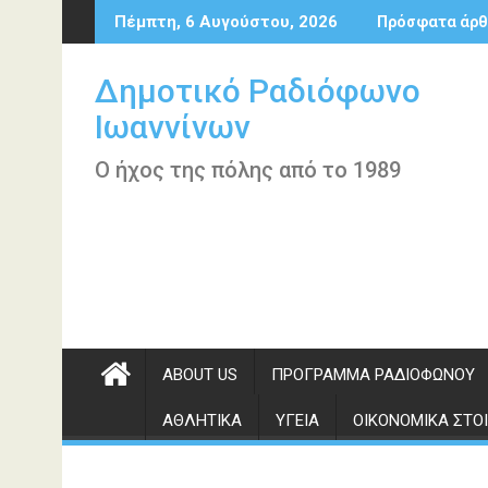
Περάστε
Πέμπτη, 6 Αυγούστου, 2026
Πρόσφατα άρθ
στο
περιεχόμενο
Δημοτικό Ραδιόφωνο
Ιωαννίνων
Ο ήχος της πόλης από το 1989
ABOUT US
ΠΡΌΓΡΑΜΜΑ ΡΑΔΙΟΦΏΝΟΥ
ΑΘΛΗΤΙΚΆ
ΥΓΕΊΑ
ΟΙΚΟΝΟΜΙΚΆ ΣΤΟΙ