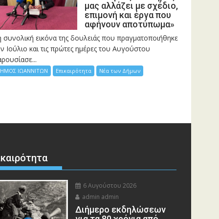
μας αλλάζει με σχέδιο,
επιμονή και έργα που
αφήνουν αποτύπωμα»
η συνολική εικόνα της δουλειάς που πραγματοποιήθηκε
ν Ιούλιο και τις πρώτες ημέρες του Αυγούστου
ρουσίασε...
ΗΜΟΣ ΙΩΑΝΝΙΤΩΝ
Επικαιρότητα
Νέα των Δήμων
ικαιρότητα
6 Αυγούστου 2026
admin admin
Διήμερο εκδηλώσεων
για τα 80 χρόνια από