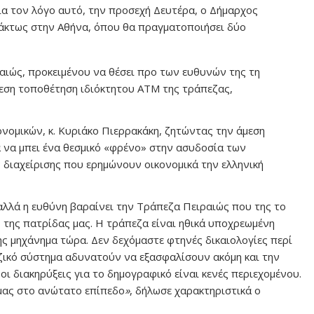
Για τον λόγο αυτό, την προσεχή Δευτέρα, ο Δήμαρχος
άκτως στην Αθήνα, όπου θα πραγματοποιήσει δύο
αιώς, προκειμένου να θέσει προ των ευθυνών της τη
μεση τοποθέτηση ιδιόκτητου ΑΤΜ της τράπεζας,
νομικών, κ. Κυριάκο Πιερρακάκη, ζητώντας την άμεση
 να μπει ένα θεσμικό «φρένο» στην ασυδοσία των
 διαχείρισης που ερημώνουν οικονομικά την ελληνική
 αλλά η ευθύνη βαραίνει την Τράπεζα Πειραιώς που της το
ό της πατρίδας μας. Η τράπεζα είναι ηθικά υποχρεωμένη
ης μηχάνημα τώρα. Δεν δεχόμαστε φτηνές δικαιολογίες περί
εζικό σύστημα αδυνατούν να εξασφαλίσουν ακόμη και την
ι διακηρύξεις για το δημογραφικό είναι κενές περιεχομένου.
 μας στο ανώτατο επίπεδο
»
, δήλωσε χαρακτηριστικά ο