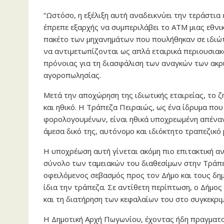
“Ωστόσο, η εξέλιξη αυτή αναδεικνύει την τεράστια
έπρεπε εξαρχής να συμπεριλάβει το ΑΤΜ μιας εθνικ
πακέτο των μηχανημάτων που πουλήθηκαν σε ιδιώτε
να αντιμετωπίζονται ως απλά εταιρικά περιουσιακ
πρόνοιας για τη διασφάλιση των αναγκών των ακρι
αγοροπωλησίας.
Μετά την αποχώρηση της ιδιωτικής εταιρείας, το ζ
και ηθικό. Η Τράπεζα Πειραιώς, ως ένα ίδρυμα που
φορολογουμένων, είναι ηθικά υποχρεωμένη απέναντ
άμεσα δικό της, αυτόνομο και ιδιόκτητο τραπεζικό
Η υποχρέωση αυτή γίνεται ακόμη πιο επιτακτική αν
σύνολο των ταμειακών του διαθεσίμων στην Τράπε
οφειλόμενος σεβασμός προς τον Δήμο και τους δη
ίδια την τράπεζα. Σε αντίθετη περίπτωση, ο Δήμος
και τη διατήρηση των κεφαλαίων του στο συγκεκριμ
Η Δημοτική Αρχή Πωγωνίου, έχοντας ήδη πραγματ