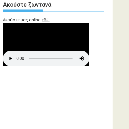
Ακούστε ζωντανά
Ακούστε μας online
εδώ