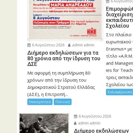
6 Αυγούστου
Eπιμορφώθ
διαχείρισ
εκπαιδευτ
Σχολείου
Στο πλαίσιο
ευρωπαϊκού
6 Αυγούστου 2026
admin admin
Erasmus+ με
Διήμερο εκδηλώσεων για τα
τίτλο «A.R.M.
80 χρόνια από την ίδρυση του
and Manageme
ΔΣΕ
ies for Teac
Με αφορμή τη συμπλήρωση 80
τρεις εκπαιδ
χρόνων από την ίδρυση του
Σχολείου Ιωα
Δημοκρατικού Στρατού Ελλάδας
Ενδιαφέρουσες 
(ΔΣΕ), η Επιτροπή...
Επικαιρότητα
Πολιτική
6 Αυγούστου 2026
admin admin
Διήμερο εκδηλώσεων