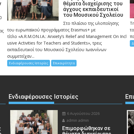
ν
θέματα διαχείρισης του
άγχους εκπαιδευτικοί
του Μουσικού Σχολείου
0
Στο πλαίσιο της υλοποίησης
Τ
του ευρωπαϊκού προγράμματος Erasmus+ με
το
ας
τίτλο «A.R.M.ON.I.A.: Anxiety’s Relief and Management On Incl
πα
usive Activities for Teachers and Students», τρεις
Δ
εκπαιδευτικοί του Μουσικού Σχολείου Ιωαννίνων
συμμετείχαν...
Ενδιαφέρουσες Ιστορίες
Επικαιρότητα
Ενδιαφέρουσες Ιστορίες
Επ
6 Αυγούστου 2026
admin admin
ς
Eπιμορφώθηκαν σε
ο,
θέματα διαχείρισης