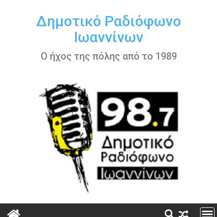
Περάστε
στο
Δημοτικό Ραδιόφωνο
περιεχόμενο
Ιωαννίνων
Ο ήχος της πόλης από το 1989