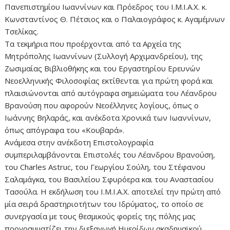
Πανεπιστημίου Ιωαννίνων και Πρόεδρος του Ι.Μ.Ι.Α.Χ. κ.
Κωνσταντίνος Θ. Πέτσιος και ο Παλαιογράφος κ. Αγαμέμνων
Τσελίκας.
Τα τεκμήρια που προέρχονται από τα Αρχεία της
Μητρόπολης Ιωαννίνων (Συλλογή Αρχιμανδρείου), της
Ζωσιμαίας Βιβλιοθήκης και του Εργαστηρίου Ερευνών
Νεοελληνικής Φιλοσοφίας εκτίθενται για πρώτη φορά και
πλαισιώνονται από αυτόγραφα σημειώματα του Λέανδρου
Βρανούση που αφορούν Νεοέλληνες λογίους, όπως ο
Ιωάννης Βηλαράς, και ανέκδοτα Χρονικά των Ιωαννίνων,
όπως απόγραφα του «Κουβαρά».
Ανάμεσα στην ανέκδοτη Επιστολογραφία
συμπεριλαμβάνονται Επιστολές του Λέανδρου Βρανούση,
του Charles Astruc, του Γεωργίου Σούλη, του Στέφανου
Σαλαμάγκα, του Βασιλείου Σφυρόερα και του Αναστασίου
Τασούλα. Η εκδήλωση του Ι.Μ.Ι.Α.Χ. αποτελεί την πρώτη από
μία σειρά δραστηριοτήτων του Ιδρύματος, το οποίο σε
συνεργασία με τους θεσμικούς φορείς της πόλης μας
προγραμματίζει την διεξαγωγή Ημερίδων ακαδημαϊκού