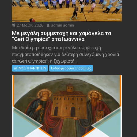
27 Μαΐου 2026
admin admin
Με μεγάλη συμμετοχή και χαμόγελα τα
“Geri Olympics” στα Ιωάννινα
Με ιδιαίτερη επιτυχία και μεγάλη συμμετοχή
πραγματοποιήθηκαν για δεύτερη συνεχόμενη χρονιά
τα “Geri Olympics”, η ξεχωριστή...
ΔΗΜΟΣ ΙΩΑΝΝΙΤΩΝ
Ενδιαφέρουσες Ιστορίες