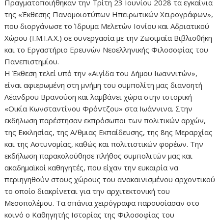
Πραγματοποιήθηκαν την Τρίτη 23 Ιουνίου 2028 τα εγκαίνια
της «Έκθεσης Πανομοιοτύπων Ηπειρωτικών Χειρογράφων»,
που διοργάνωσε το Ίδρυμα Μελετών Ιονίου και Αδριατικού
Χώρου (Ι.Μ.Ι.Α.Χ.) σε συνεργασία με την Ζωσιμαία Βιβλιοθήκη
και το Εργαστήριο Ερευνών Νεοελληνικής Φιλοσοφίας του
Πανεπιστημίου.
Η Έκθεση τελεί υπό την «Αιγίδα του Δήμου Ιωαννιτών»,
είναι αφιερωμένη στη μνήμη του συμπολίτη μας διανοητή
Λέανδρου Βρανούση και λαμβάνει χώρα στην ιστορική
«Οικία Κωνσταντίνου Φρόντζου» στα Ιωάννινα. Στην
εκδήλωση παρέστησαν εκπρόσωποι των πολιτικών αρχών,
της Εκκλησίας, της Α/θμιας Εκπαίδευσης, της 8ης Μεραρχίας
και της Αστυνομίας, καθώς και πολιτιστικών φορέων. Την
εκδήλωση παρακολούθησε πλήθος συμπολιτών μας και
ακαδημαϊκοί καθηγητές, που είχαν την ευκαιρία να
περιηγηθούν στους χώρους του ανακαινισμένου αρχοντικού
το οποίο διακρίνεται για την αρχιτεκτονική του
Μεσοπολέμου. Τα σπάνια χειρόγραφα παρουσίασαν στο
κοινό ο Καθηγητής Ιστορίας της Φιλοσοφίας του