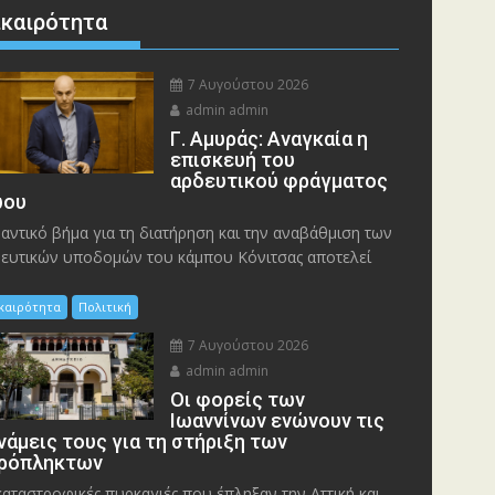
ικαιρότητα
7 Αυγούστου 2026
admin admin
Γ. Αμυράς: Αναγκαία η
επισκευή του
αρδευτικού φράγματος
ου
αντικό βήμα για τη διατήρηση και την αναβάθμιση των
ευτικών υποδομών του κάμπου Κόνιτσας αποτελεί
ικαιρότητα
Πολιτική
7 Αυγούστου 2026
admin admin
Οι φορείς των
Ιωαννίνων ενώνουν τις
νάμεις τους για τη στήριξη των
ρόπληκτων
καταστροφικές πυρκαγιές που έπληξαν την Αττική και