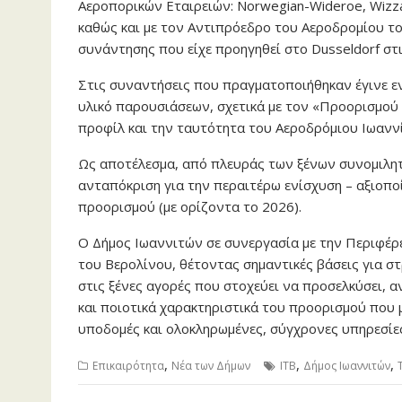
Αεροπορικών Εταιρειών: Norwegian-Wideroe, Wizzair
καθώς και με τον Αντιπρόεδρο του Αεροδρομίου του
συνάντησης που είχε προηγηθεί στο Dusseldorf στ
Στις συναντήσεις που πραγματοποιήθηκαν έγινε ε
υλικό παρουσιάσεων, σχετικά με τον «Προορισμού 
προφίλ και την ταυτότητα του Αεροδρόμιου Ιωαννί
Ως αποτέλεσμα, από πλευράς των ξένων συνομιλητ
ανταπόκριση για την περαιτέρω ενίσχυση – αξιοπ
προορισμού (με ορίζοντα το 2026).
Ο Δήμος Ιωαννιτών σε συνεργασία με την Περιφέρε
του Βερολίνου, θέτοντας σημαντικές βάσεις για σ
στις ξένες αγορές που στοχεύει να προσελκύσει,
και ποιοτικά χαρακτηριστικά του προορισμού που μ
υποδομές και ολοκληρωμένες, σύγχρονες υπηρεσίες
,
,
,
Επικαιρότητα
Νέα των Δήμων
ITB
Δήμος Ιωαννιτών