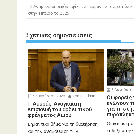
Πλοήγηση
Αναμένεται ρεκόρ αφίξεων Γερμανών τουριστών κα
άρθρων
στην Ήπειρο το 2025
Σχετικές δημοσιεύσεις
7 Αυγούστου
7 Αυγούστου 2026
admin admin
Οι φορείς
ενώνουν τ
Γ. Αμυράς: Αναγκαία η
για τη στή
επισκευή του αρδευτικού
πυρόπληκ
φράγματος Αώου
Οι καταστρο
Σημαντικό βήμα για τη διατήρηση
έπληξαν την 
και την αναβάθμιση των