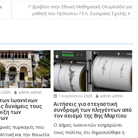
ι
Γ’ βραβείο στην Εθνική Μαθηματική Ολυμπιάδα για
μαθητή του Πρότυπου ΓΕ.Λ. Ζωσιμαίας Σχολής
 2026
admin admin
7 Αυγούστου 2026
admin admin
 των Ιωαννίνων
Αιτήσεις για στεγαστική
ις δυνάμεις τους
συνδρομή των πληγέντων από
ριξη των
τον σεισμό της 8ης Μαρτίου
των
Ο Δήμος Ιωαννιτών ενημερώνει
φικές πυρκαγιές που
τους πολίτες ότι δημοσιεύθηκε η
Αττική και την Bοιωτία