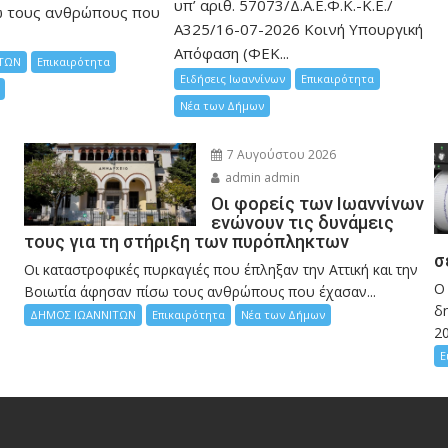
υπ’ αριθ. 57073/Δ.Α.Ε.Φ.Κ.-Κ.Ε./
ω τους ανθρώπους που
Α325/16-07-2026 Κοινή Υπουργική
Απόφαση (ΦΕΚ...
ΤΩΝ
Επικαιρότητα
Ειδήσεις Ιωαννίνων
Επικαιρότητα
Νέα των Δήμων
7 Αυγούστου 2026
admin admin
Οι φορείς των Ιωαννίνων
ενώνουν τις δυνάμεις
τους για τη στήριξη των πυρόπληκτων
σ
Οι καταστροφικές πυρκαγιές που έπληξαν την Αττική και την
Ο
Bοιωτία άφησαν πίσω τους ανθρώπους που έχασαν...
δη
ΔΗΜΟΣ ΙΩΑΝΝΙΤΩΝ
Επικαιρότητα
Νέα των Δήμων
2
Ε