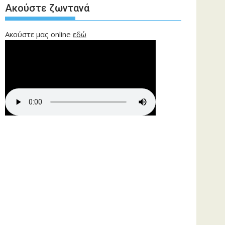
Ακούστε ζωντανά
Ακούστε μας online
εδώ