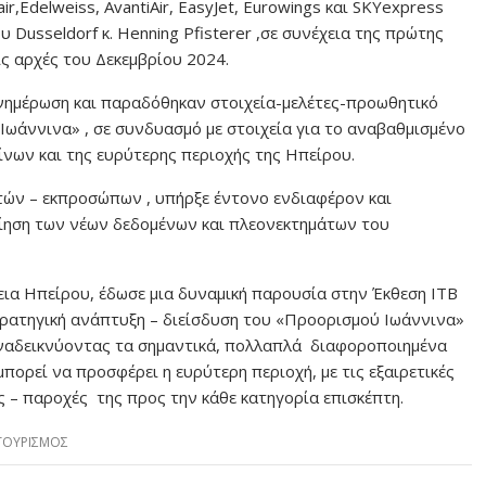
,Edelweiss, AvantiAir, EasyJet, Eurowings και SKYexpress
 Dusseldorf κ. Henning Pfisterer ,σε συνέχεια της πρώτης
ις αρχές του Δεκεμβρίου 2024.
νημέρωση και παραδόθηκαν στοιχεία-μελέτες-προωθητικό
Ιωάννινα» , σε συνδυασμό με στοιχεία για το αναβαθμισμένο
νων και της ευρύτερης περιοχής της Ηπείρου.
ών – εκπροσώπων , υπήρξε έντονο ενδιαφέρον και
οίηση των νέων δεδομένων και πλεονεκτημάτων του
ια Ηπείρου, έδωσε μια δυναμική παρουσία στην Έκθεση ITB
τρατηγική ανάπτυξη – διείσδυση του «Προορισμού Ιωάννινα»
 αναδεικνύοντας τα σημαντικά, πολλαπλά διαφοροποιημένα
πορεί να προσφέρει η ευρύτερη περιοχή, με τις εξαιρετικές
 – παροχές της προς την κάθε κατηγορία επισκέπτη.
ΤΟΥΡΙΣΜΟΣ