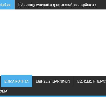
Γ. Αμυράς: Αναγκαία η επισκευή του αρδευτικού 
 άρθρα
ΕΠΙΚΑΙΡΌΤΗΤΑ
ΕΙΔΉΣΕΙΣ ΙΩΑΝΝΊΝΩΝ
ΕΙΔΉΣΕΙΣ ΗΠΕΊΡΟ
ΧΕΊΑ