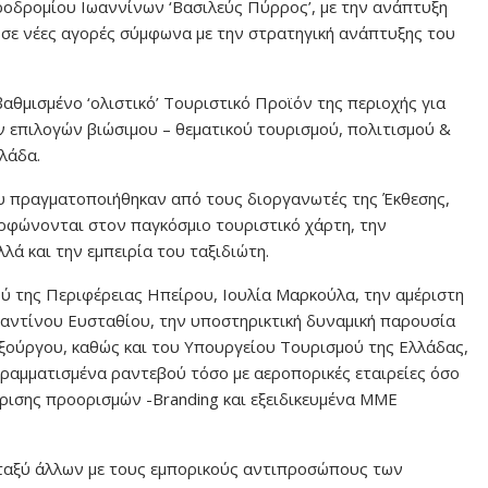
ροδρομίου Ιωαννίνων ‘Βασιλεύς Πύρρος’, με την ανάπτυξη
 σε νέες αγορές σύμφωνα με την στρατηγική ανάπτυξης του
βαθμισμένο ‘ολιστικό’ Τουριστικό Προϊόν της περιοχής για
 επιλογών βιώσιμου – θεματικού τουρισμού, πολιτισμού &
λάδα.
ου πραγματοποιήθηκαν από τους διοργανωτές της Έκθεσης,
ρφώνονται στον παγκόσμιο τουριστικό χάρτη, την
λά και την εμπειρία του ταξιδιώτη.
ύ της Περιφέρειας Ηπείρου, Ιουλία Μαρκούλα, την αμέριστη
αντίνου Ευσταθίου, την υποστηρικτική δυναμική παρουσία
ξούργου, καθώς και του Υπουργείου Τουρισμού της Ελλάδας,
ραμματισμένα ραντεβού τόσο με αεροπορικές εταιρείες όσο
είρισης προορισμών -Branding και εξειδικευμένα ΜΜΕ
ταξύ άλλων με τους εμπορικούς αντιπροσώπους των