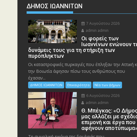
ΔΗΜΟΣ ΙΩΑΝΝΙΤΩΝ
7 Αυγούστου 2026
admin admin
Οι φορείς των
Ιωαννίνων ενώνουν τ
δυνάμεις τους για τη στήριξη των
πυρόπληκτων
Οι καταστροφικές πυρκαγιές που έπληξαν την Αττική κ
την Bοιωτία άφησαν πίσω τους ανθρώπους που
έχασαν...
ΔΗΜΟΣ ΙΩΑΝΝΙΤΩΝ
Επικαιρότητα
Νέα των Δήμων
6 Αυγούστου 2026
admin admin
Θ. Μπέγκας: «Ο Δήμο
μας αλλάζει με σχέδι
επιμονή και έργα που
αφήνουν αποτύπωμα
Τη συνολική εικόνα της δουλειάς που