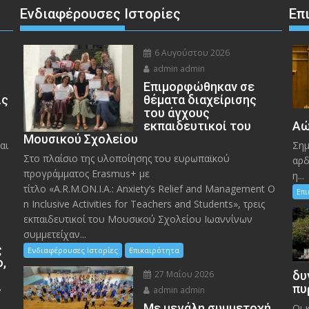
Ενδιαφέρουσες Ιστορίες
Επ
6 Αυγούστου 2026
admin admin
Eπιμορφώθηκαν σε
ις
θέματα διαχείρισης
του άγχους
εκπαιδευτικοί του
Αώ
Μουσικού Σχολείου
αι
Σημ
Στο πλαίσιο της υλοποίησης του ευρωπαϊκού
αρδ
προγράμματος Erasmus+ με
η...
τίτλο «A.R.M.ON.I.A.: Anxiety’s Relief and Management O
Επ
n Inclusive Activities for Teachers and Students», τρεις
εκπαιδευτικοί του Μουσικού Σχολείου Ιωαννίνων
συμμετείχαν...
ς
Ενδιαφέρουσες Ιστορίες
Επικαιρότητα
ο,
27 Μαΐου 2026
δυ
»
πυ
admin admin
Με μεγάλη συμμετοχή
Οι 