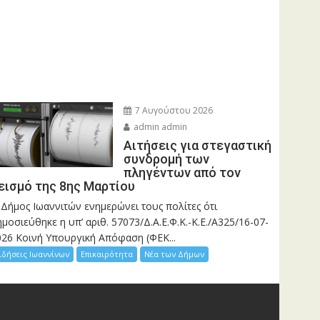
7 Αυγούστου 2026
admin admin
Αιτήσεις για στεγαστική
συνδρομή των
πληγέντων από τον
εισμό της 8ης Μαρτίου
 Δήμος Ιωαννιτών ενημερώνει τους πολίτες ότι
μοσιεύθηκε η υπ’ αριθ. 57073/Δ.Α.Ε.Φ.Κ.-Κ.Ε./Α325/16-07-
026 Κοινή Υπουργική Απόφαση (ΦΕΚ...
ιδήσεις Ιωαννίνων
Επικαιρότητα
Νέα των Δήμων