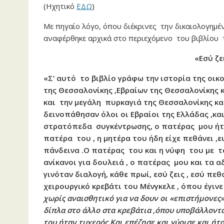
(Ηχητικό
ΕΔΩ
)
Με πηγαίο λόγο, όπου διέκρινες την δικαιολογημέ
αναφέρθηκε αρχικά στο περιεχόμενο του βιβλίου τη
«Εσύ ζε
«Σ’ αυτό το βιβλίο γράφω την ιστορία της οικ
της Θεσσαλονίκης ,Εβραίων της Θεσσαλονίκης 
και την μεγάλη πυρκαγιά της Θεσσαλονίκης κα
δεινοπάθησαν όλοι οι Εβραίοι της Ελλάδας ,κα
στρατόπεδα συγκέντρωσης, ο πατέρας μου ήταν
πατέρα του , η μητέρα του ήδη είχε πεθάνει ,
πάνδεινα .Ο πατέρας του και η νύφη του με 
ανίκανοι για δουλειά , ο πατέρας μου και τα 
γινόταν διαλογή, κάθε πρωί, εσύ ζεις , εσύ π
χειρουργικό κρεβάτι του Μένγκελε , όπου έγιν
χωρίς αναισθητικό για να δουν οι «επιστήμονες
δίπλα στο άλλο στα κρεβάτια ,όπου υποβάλλοντα
του ήταν τυχερός.Και επέζησε και γύρισε και ήτ