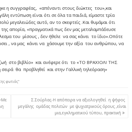
κε η συγγραφέας, «απέναντι στους διώκτες του»,και
άλη εντύπωση είναι ότι σε όλα τα παιδιά, είμαστε τρία
πολύ μεγαλειώδες αυτό, αν το σκεφτείς .Και θυμάμαι ότι
 της απορία, «πραγματικά πως δεν μας μεταλαμπάδευσε
έλεσμα του μίσους , δεν ήθελε να σας κάνει το ίδιο».Οπότε
ώσει , να μας κάνει να χάσουμε την αξία του ανθρώπου, να
 ζωή στο βιβλίο» και ανέφερε ότι το «ΤΟ ΒΡΑΧΙΟΛΙ ΤΗΣ
 σειρά θα προβληθεί και στην Γαλλική τηλεόραση»
της φωτιάς"
 =Με
Σ.Σούρλας-Η απόπειρα να αξιολογηθεί η ψήφος
λη
μεγάλης ομάδας πολιτών με ψυχιατρικούς όρους ,είναι
μια,εγκληματικού τύπου, πρακτική