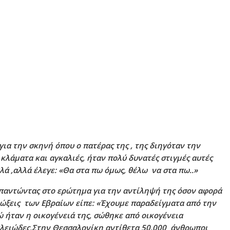
ια την σκηνή όπου ο πατέρας της , της διηγόταν την
 κλάματα και αγκαλιές, ήταν πολύ δυνατές στιγμές αυτές
λά ,αλλά έλεγε: «Θα στα πω όμως, θέλω να στα πω..»
απαντώντας στο ερώτημα για την αντίληψή της όσον αφορά
ώξεις των Εβραίων είπε: «Έχουμε παραδείγματα από την
 ήταν η οικογένειά της, σώθηκε από οικογένεια
αλειώδες.Στην Θεσσαλονίκη αντίθετα 50.000 άνθρωποι