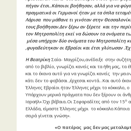
πήγαν έτσι..Κάποιοι βοήθησαν, αλλά για να φύγ
πραγματικά οι Γερμανοί ήταν με τα όπλα τεταμέ
Λάρισα που μάθανε τι γινόταν στην Θεσσαλονίκ
τους βοήθησαν.Δεν ξέρω αν ξέρετε και την περ
τον Μητροπολίτη εκεί να δώσουν τα ονόματα τω
μέσα υπήρχαν δύο ονόματα του Μητροπολίτη κα
,φυγαδεύτηκαν οι Εβραίοι και έτσι γλύτωσαν .Έ
Η Βεατρίκη
Σαΐα- Μαγρίζου,ανέδειξε στην συζήτησ
από το βιβλίο, γνωρίζει κανείς και τα ήθη μας, τα
και το έκανα αυτό για να γνωρίζει κανείς την μει
κάτι δεν το φοβάσαι ,έρχεσαι κοντά…Και αυτό έκανε
Έλληνες Εβραίοι ήταν Έλληνες μέχρι το κόκκαλο,
Υπάρχουν μερικά πράγματα που δεν ξέρουν οι άνθρ
ο
Ισραήλ».Όχι βέβαια..Οι Σεφαραδίτες από τον 15
α
Ελλάδα, είμαστε Έλληνες μέχρι το κόκκαλο.Κάποια 
σειρά γίνεται γνώση».
«Ο πατέρας μας δεν μας μεταλαμπ