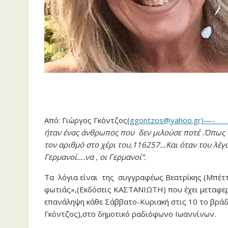
Από: Γιώργος Γκόντζος(
ggontzos@yahoo.gr)—-
ήταν ένας άνθρωπος που δεν μιλούσε ποτέ .Όπως 
τον αριθμό στο χέρι του,116257…Και όταν του λέγα
Γερμανοί….να , οι Γερμανοί”.
Τα λόγια είναι της συγγραφέως Βεατρίκης (Μπέττ
φωτιάς»,(Εκδόσεις ΚΑΣΤΑΝΙΩΤΗ) που έχει μεταφερ
επανάληψη κάθε Σάββατο-Κυριακή στις 10 το βράδ
Γκόντζος),στο δημοτικό ραδιόφωνο Ιωαννίνων.