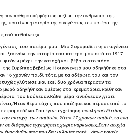
νη συναισθηματική φόρτιση μαζί με την ανθρωπιά της,
ς, που είναι η ιστορία της οικογένειας του πατέρα της:
ις,εσύ πεθαίνεις»
ογένειας του πατέρα μου . Μια Σεφαραδίτικη οικογένεια
και ξεκινάω την ιστορία του πατέρα μου από το 1917
ι φτάνω μέχρι την κατοχή και βέβαια στο πόσο
ι της Ευρώπης βεβαίως.Η οικογένειά μου οδηγήθηκε στα
 16 χρονών παιδί τότε, με τα αδέρφια του και τον
ευτυχώς γλύτωσε ,και εκεί δυο χρόνια πέρασαν τα
το μωρό οδηγήθηκαν αμέσως στα κρεματόρια, κρίθηκαν
αδέρφια του δούλευαν.Κάθε μέρα κινδύνευαν ,γιατί
εθαίνεις.Ήταν θέμα τύχης που επέζησε και πέρασε από το
ε πειραματόζωο.Του έγινε εγχείρηση
σκωληκοειδίτιδας
» την αντοχή των παιδιών. Ήταν 17 χρονών παιδιά ,το ένα
ν σε διάφορες εγχειρήσεις χωρίς ναρκώσεις,Στην ατυχία
αν ένας άνθρωπος που δεν μιλούσε ποτέ , όπως κανείς