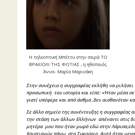
Η τηλεοπτική Μπέττυ στην σειρά ΤΟ
ΒΡΑΧΙΟΛΙ ΤΗΣ ΦΩΤΙΑΣ , η ηθοποιός
Άννα- Μαρία Μαρινάκη
Στην συνέχεια η συγγραφέας εκλήθη να μιλήσει γ
προσωπική του ιστορία και είπε: «Ήταν μέσα σε
γιατί υπέφερε και από άσθμα ,δεν αισθανόταν κα
Σε άλλο σημείο της συνέντευξης η συγγραφέας 
την στάση των άλλων Ελλήνων απέναντι στις δι
μητέρα μου που ήταν μωρό εδώ στην Λάρισα,εδώ
Χριστιανών πάνω στο Συκούριο .Αυτό ήταν μεγ