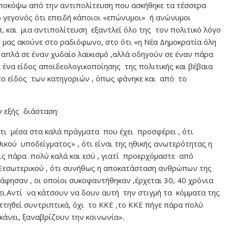
ποκόψω από την αντιπολίτευση που ασκήθηκε τα τέσσερα
ο γεγονός ότι επειδή κάποιοι «επώνυμοι» ή ανώνυμοι
 και μια αντιπολίτευση εξαντλεί όλο της τον πολιτικό λόγο
ή μας ακούνε στο ραδιόφωνο, στο ότι «η Νέα Δημοκρατία όλη
απλά σε έναν χυδαίο λαϊκισμό ,αλλά οδηγούν σε έναν πάρα
 ένα είδος αποϊδεολογικοποίησης της πολιτικής και βέβαια
το είδος των κατηγοριών , όπως φάνηκε και από το
 εξής διάσταση:
 ότι μέσα στα καλά πράγματα που έχει προσφέρει , ότι
ικού υποδείγματος» , ότι είναι της ηθικής ανωτερότητας η
εις πάρα πολύ καλά και εσύ , γιατί προερχόμαστε από
ΚΕεσωτερικού , ότι συνήθως η αποκατάσταση ανθρώπων της
γράφησαν , οι οποίοι συκοφαντήθηκαν ,έρχεται 30, 40 χρόνια
ει.Αντί να κάτσουν να δουν αυτή την στιγμή τα κόμματα της
ττηθεί συντριπτικά, όχι το ΚΚΕ ,το ΚΚΕ πήγε πάρα πολύ
κάνει, ξαναβρίζουν την κοινωνία».