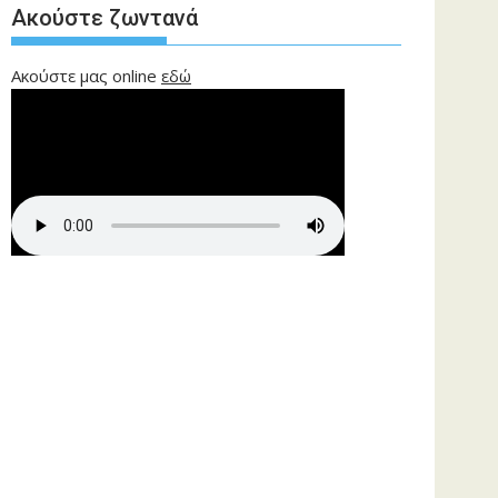
Ακούστε ζωντανά
Ακούστε μας online
εδώ