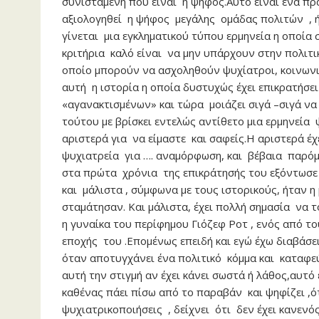
συνισταμένη που είναι η ψήφος.Αυτό είναι ένα πρ
αξιολογηθεί η ψήφος μεγάλης ομάδας πολιτών , ή 
γίνεται μια εγκληματικού τύπου ερμηνεία η οποί
κριτήρια καλό είναι να μην υπάρχουν στην πολιτι
οποίο μπορούν να ασχοληθούν ψυχίατροι, κοινωνι
αυτή η ιστορία η οποία δυστυχώς έχει επικρατήσε
«αγανακτισμένων» και τώρα μοιάζει σιγά –σιγά να 
τούτου με βρίσκει εντελώς αντίθετο μια ερμηνεία
αριστερά για να είμαστε και σαφείς.Η αριστερά έχ
ψυχιατρεία για …. αναμόρφωση, και βέβαια παρόμο
στα πρώτα χρόνια της επικράτησής του εξόντωσε 
και μάλιστα , σύμφωνα με τους ιστορικούς, ήταν 
σταμάτησαν. Και μάλιστα, έχει πολλή σημασία να 
η γυναίκα του περίφημου Γιόζεφ Ροτ , ενός από τ
εποχής του .Επομένως επειδή και εγώ έχω διαβάσει
όταν αποτυγχάνει ένα πολιτικό κόμμα και καταφεύ
αυτή την στιγμή αν έχει κάνει σωστά ή λάθος,αυτό
καθένας πάει πίσω από το παραβάν και ψηφίζει ,ότ
ψυχιατρικοποιήσεις , δείχνει ότι δεν έχει κανενό