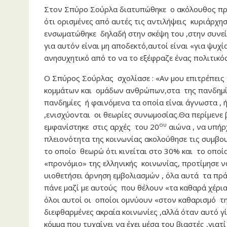
Στον Σπύρο Σούρλα διατυπώθηκε ο ακόλουθος προβλ
ότι ορισμένες από αυτές τις αντιλήψεις κυριάρχη
ενσωματώθηκε δηλαδή στην σκέψη του ,στην συνεί
για αυτόν είναι μη αποδεκτό,αυτοί είναι «για ψυχ
ανησυχητικό από το να το εξέφραζε ένας πολιτικός
Ο Σπύρος Σούρλας σχολίασε : «Αν μου επιτρέπεις 
κομμάτων και ομάδων ανθρώπων,στα της πανδημί
πανδημίες ή φαινόμενα τα οποία είναι άγνωστα ,
,ενισχύονται οι θεωρίες συνωμοσίας.Θα περίμενε 
ου
εμφανίστηκε στις αρχές του 20
αιώνα , να υπήρ
πλειονότητα της κοινωνίας ακολούθησε τις συμβο
το οποίο θεωρώ ότι κινείται στο 30% και το οποίο
«προνόμιο» της ελληνικής κοινωνίας, προτίμησε να
υιοθετήσει άρνηση εμβολιασμών , όλα αυτά τα πρά
πάνε μαζί με αυτούς που θέλουν «τα καθαρά χέρια
όλοι αυτοί οι οποίοι ομνύουν «στον καθαρισμό 
διεφθαρμένες ακραία κοινωνίες ,αλλά όταν αυτό γ
κόμμα που τυχαίνει να έχει μέσα του βιαστές ,γιατί