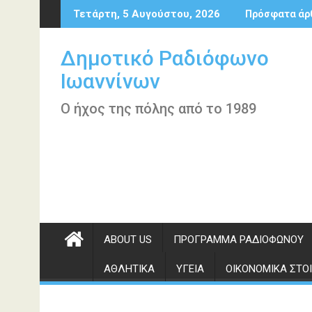
Περάστε
Τετάρτη, 5 Αυγούστου, 2026
Πρόσφατα άρ
στο
περιεχόμενο
Δημοτικό Ραδιόφωνο
Ιωαννίνων
Ο ήχος της πόλης από το 1989
ABOUT US
ΠΡΌΓΡΑΜΜΑ ΡΑΔΙΟΦΏΝΟΥ
ΑΘΛΗΤΙΚΆ
ΥΓΕΊΑ
ΟΙΚΟΝΟΜΙΚΆ ΣΤΟΙ