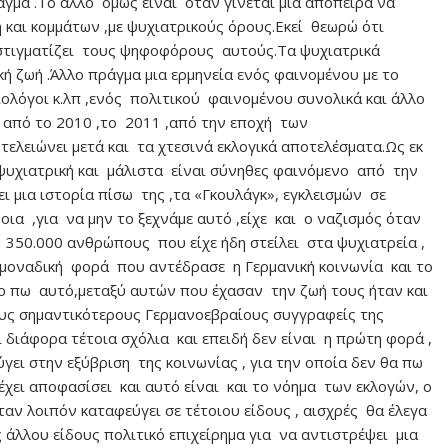
άγμα .Το άλλο όμως είναι όταν γίνεται μια απόπειρα να
και κομμάτων ,με ψυχιατρικούς όρους.Εκεί θεωρώ ότι
α στιγματίζει τους ψηφοφόρους αυτούς.Τα ψυχιατρικά
κή ζωή .Άλλο πράγμα μια ερμηνεία ενός φαινομένου με το
ολόγοι κ.λπ ,ενός πολιτικού φαινομένου συνολικά και άλλο
ι από το 2010 ,το 2011 ,από την εποχή των
τελειώνει μετά και τα χτεσινά εκλογικά αποτελέσματα.Ως εκ
 ψυχιατρική και μάλιστα είναι σύνηθες φαινόμενο από την
ει μια ιστορία πίσω της ,τα «Γκουλάγκ», εγκλεισμών σε
ια ,για να μην το ξεχνάμε αυτό ,είχε και ο ναζισμός όταν
350.000 ανθρώπους που είχε ήδη στείλει στα ψυχιατρεία ,
η μοναδική φορά που αντέδρασε η Γερμανική κοινωνία και το
το πω αυτό,μεταξύ αυτών που έχασαν την ζωή τους ήταν και
ους σημαντικότερους Γερμανοεβραίους συγγραφείς της
 διάφορα τέτοια σχόλια και επειδή δεν είναι η πρώτη φορά ,
γει στην εξύβριση της κοινωνίας , για την οποία δεν θα πω
 έχει αποφασίσει και αυτό είναι και το νόημα των εκλογών, ο
αν λοιπόν καταφεύγει σε τέτοιου είδους , αισχρές θα έλεγα
ς άλλου είδους πολιτικό επιχείρημα για να αντιστρέψει μια