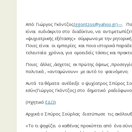
Από: Γιώργος Γκόντζος(
ggontzos@yahoo.gr)—
Ποια
είναι ευδιάκριτο στο διαδίκτυο, να αντιμετωπίζε
«ψυχιατρικής εξέτασης» σύμφωνα με την ρητορική 
Ποιες είναι οι εμπειρίες και ποια ιστορικά παρα
τελευταία χρόνια, για ομοειδείς τάσεις και πρακτι
Ποιες άλλες ,άσχετες εκ πρώτης όψεως ,προσεγγί
πολιτικά , «ανταμώνουν» με αυτό το φαινόμενο;
Αυτά τα θέματα ανέδειξε ο ψυχίατρος Σπύρος Σο
εσύ»(Γιώργος Γκόντζος) στο δημοτικό ραδιόφωνο
(Ηχητικό
ΕΔΩ
)
Αρχικά ο Σπύρος Σούρλας διατύπωσε τις ακόλουθε
«Το τι ψηφίζει ο καθένας προκύπτει από ένα σύν