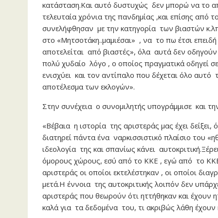
κατάσταση.Και αυτό δυστυχώς δεν μπορώ να το α
τελευταία χρόνια της πανδημίας ,και επίσης από τ
συνελήφθησαν με την κατηγορία των βιαστών κ.λπ,
στο «Μητσοτάκη..μαμιέσαι» , να το πω έτσι επειδ
αποτελείται από βιαστές», όλα αυτά δεν οδηγούν 
πολύ χυδαίο λόγο , ο οποίος πραγματικά οδηγεί σε
ενισχύει και τον αντίπαλο που δέχεται όλο αυτό 
αποτέλεσμα των εκλογών».
Στην συνέχεια ο συνομιλητής υπογράμμισε και την
«Βέβαια η ιστορία της αριστεράς μας έχει δείξει,
διατηρεί πάντα ένα ναρκισσιστικό πλαίσιο του «ηθ
ιδεολογία της και σπανίως κάνει αυτοκριτική.Ξέρ
όμορους χώρους, εσύ από το ΚΚΕ , εγώ από το Κ
αριστεράς οι οποίοι εκτελέστηκαν , οι οποίοι δια
μετά.Η έννοια της αυτοκριτικής λοιπόν δεν υπάρχ
αριστεράς που θεωρούν ότι ηττήθηκαν και έχουν η
καλά για τα δεδομένα του, τι ακριβώς λάθη έχουν 