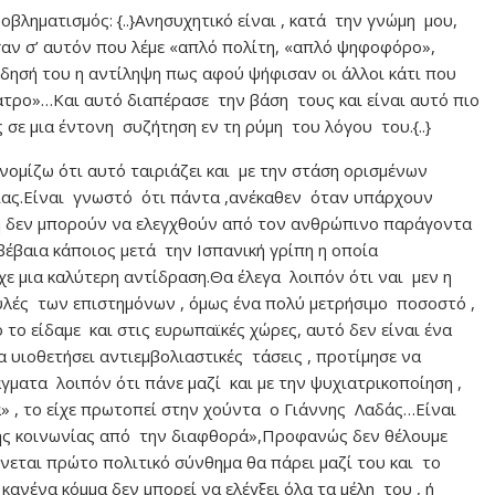
ηματισμός: {..}Ανησυχητικό είναι , κατά την γνώμη μου,
σαν σ’ αυτόν που λέμε «απλό πολίτη, «απλό ψηφοφόρο»,
δησή του η αντίληψη πως αφού ψήφισαν οι άλλοι κάτι που
ίατρο»…Και αυτό διαπέρασε την βάση τους και είναι αυτό πιο
 σε μια έντονη συζήτηση εν τη ρύμη του λόγου του.{..}
νομίζω ότι αυτό ταιριάζει και με την στάση ορισμένων
ας.Είναι γνωστό ότι πάντα ,ανέκαθεν όταν υπάρχουν
 ή δεν μπορούν να ελεγχθούν από τον ανθρώπινο παράγοντα
βέβαια κάποιος μετά την Ισπανική γρίπη η οποία
χε μια καλύτερη αντίδραση.Θα έλεγα λοιπόν ότι ναι μεν η
υλές των επιστημόνων , όμως ένα πολύ μετρήσιμο ποσοστό ,
 το είδαμε και στις ευρωπαϊκές χώρες, αυτό δεν είναι ένα
 υιοθετήσει αντιεμβολιαστικές τάσεις , προτίμησε να
γματα λοιπόν ότι πάνε μαζί και με την ψυχιατρικοποίηση ,
» , το είχε πρωτοπεί στην χούντα ο Γιάννης Λαδάς…Είναι
της κοινωνίας από την διαφθορά»,Προφανώς δεν θέλουμε
ίνεται πρώτο πολιτικό σύνθημα θα πάρει μαζί του και το
 κανένα κόμμα δεν μπορεί να ελέγξει όλα τα μέλη του , ή