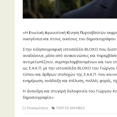
«Η
Ε
νωτική
Α
γωνιστική
Κ
ίνηση
Π
υροσβεστών εκφράζ
οικογένεια και στους οικείους του δημοσιογράφου
Στην ειδησεογραφική ιστοσελίδα BLOKO που διατη
αναδείκνυε, μέσα από ανακοινώσεις και παρεμβάσ
αντιμετωπίζουν, συμπεριλαμβανομένων και των υ
ως Ε.Α.Κ.Π. με την ιστοσελίδα BLOKO του Γιώργου 
τύπου και άρθρων στελεχών της Ε.Α.Κ.Π. που κοιν
ενημέρωση, ανάδειξη και επίλυση, πολλές φορές,
Η άνανδρη και στυγερή δολοφονία του Γιώργου Κα
δημοσιογραφία.»
Επικαιρότητα
ΓΙΩΡΓΟΣ ΚΑΡΑΪΒΑΖ