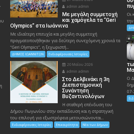
δυ
»
πυ
admin admin
Με μεγάλη συμμετοχή
Οι 
και χαμόγελα τα “Geri
ου
την
Olympics” στα Ιωάννινα
ΔΗ
Με ιδιαίτερη επιτυχία και μεγάλη συμμετοχή
πραγματοποιήθηκαν για δεύτερη συνεχόμενη χρονιά τα
“Geri Olympics”, η ξεχωριστή...
ΔΗΜΟΣ ΙΩΑΝΝΙΤΩΝ
Ενδιαφέρουσες Ιστορίες
τω
20 Μαΐου 2026
Μα
admin admin
Ο Δ
Στο Δελβινάκι η 3η
Διεπιστημονική
δημ
η
Συνάντηση
07-
Βυζαντινολόγων
Ειδ
Η σταθερή επένδυση του
Δήμου Πωγωνίου στην εκπαίδευση και η στρατηγική
του επιλογή για εξωστρέφεια μετουσιώνονται...
Ενδιαφέρουσες Ιστορίες
Επικαιρότητα
Νέα των Δήμων