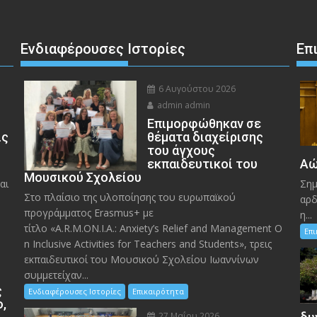
Ενδιαφέρουσες Ιστορίες
Επ
6 Αυγούστου 2026
admin admin
Eπιμορφώθηκαν σε
ις
θέματα διαχείρισης
του άγχους
εκπαιδευτικοί του
Αώ
Μουσικού Σχολείου
αι
Σημ
Στο πλαίσιο της υλοποίησης του ευρωπαϊκού
αρδ
προγράμματος Erasmus+ με
η...
τίτλο «A.R.M.ON.I.A.: Anxiety’s Relief and Management O
Επ
n Inclusive Activities for Teachers and Students», τρεις
εκπαιδευτικοί του Μουσικού Σχολείου Ιωαννίνων
συμμετείχαν...
ς
Ενδιαφέρουσες Ιστορίες
Επικαιρότητα
ο,
27 Μαΐου 2026