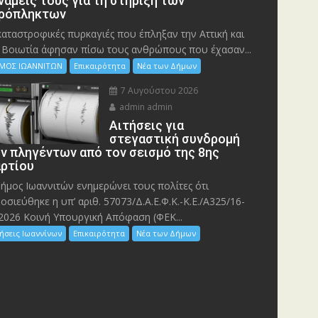
νάμεις τους για τη στήριξη των
ρόπληκτων
καταστροφικές πυρκαγιές που έπληξαν την Αττική και
 Bοιωτία άφησαν πίσω τους ανθρώπους που έχασαν...
ΜΟΣ ΙΩΑΝΝΙΤΩΝ
Επικαιρότητα
Νέα των Δήμων
7 Αυγούστου 2026
admin admin
Αιτήσεις για
στεγαστική συνδρομή
ν πληγέντων από τον σεισμό της 8ης
ρτίου
ήμος Ιωαννιτών ενημερώνει τους πολίτες ότι
οσιεύθηκε η υπ’ αριθ. 57073/Δ.Α.Ε.Φ.Κ.-Κ.Ε./Α325/16-
2026 Κοινή Υπουργική Απόφαση (ΦΕΚ...
ήσεις Ιωαννίνων
Επικαιρότητα
Νέα των Δήμων