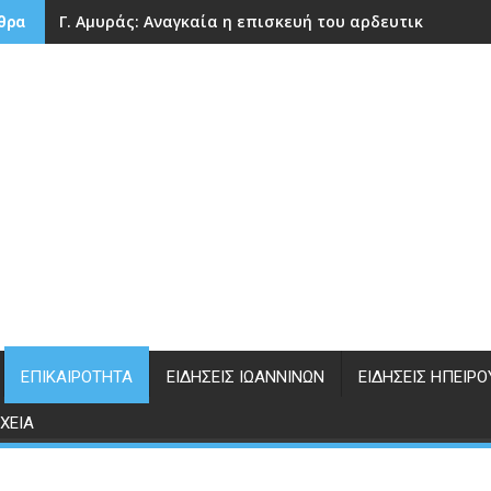
Γ. Αμυράς: Αναγκαία η επισκευή του αρδευτικού φρά
θρα
ΕΠΙΚΑΙΡΌΤΗΤΑ
ΕΙΔΉΣΕΙΣ ΙΩΑΝΝΊΝΩΝ
ΕΙΔΉΣΕΙΣ ΗΠΕΊΡΟ
ΧΕΊΑ