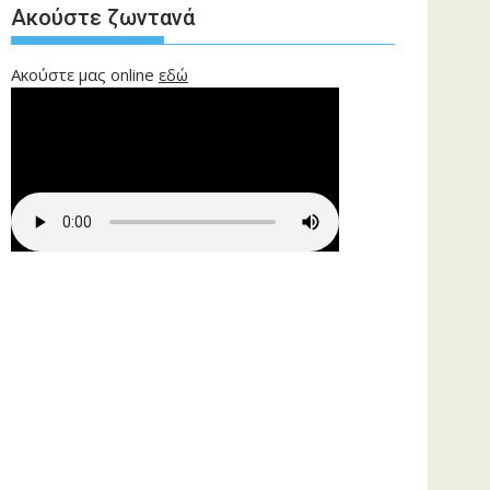
Ακούστε ζωντανά
Ακούστε μας online
εδώ