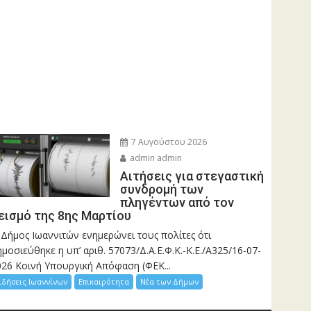
7 Αυγούστου 2026
admin admin
Αιτήσεις για στεγαστική
συνδρομή των
πληγέντων από τον
εισμό της 8ης Μαρτίου
 Δήμος Ιωαννιτών ενημερώνει τους πολίτες ότι
μοσιεύθηκε η υπ’ αριθ. 57073/Δ.Α.Ε.Φ.Κ.-Κ.Ε./Α325/16-07-
026 Κοινή Υπουργική Απόφαση (ΦΕΚ...
ιδήσεις Ιωαννίνων
Επικαιρότητα
Νέα των Δήμων