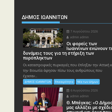
ΔΗΜΟΣ ΙΩΑΝΝΙΤΩΝ
7 Αυγούστου 2026
admin admin
Οι φορείς των
Ιωαννίνων ενώνουν τ
δυνάμεις τους για τη στήριξη των
πυρόπληκτων
Οι καταστροφικές πυρκαγιές που έπληξαν την Αττική κ
την Bοιωτία άφησαν πίσω τους ανθρώπους που
έχασαν...
ΔΗΜΟΣ ΙΩΑΝΝΙΤΩΝ
Επικαιρότητα
Νέα των Δήμων
6 Αυγούστου 2026
admin admin
Θ. Μπέγκας: «Ο Δήμο
μας αλλάζει με σχέδι