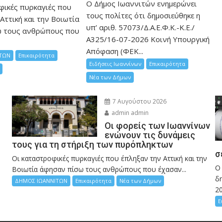
Ο Δήμος Ιωαννιτών ενημερώνει
φικές πυρκαγιές που
τους πολίτες ότι δημοσιεύθηκε η
Αττική και την Bοιωτία
υπ’ αριθ. 57073/Δ.Α.Ε.Φ.Κ.-Κ.Ε./
ω τους ανθρώπους που
Α325/16-07-2026 Κοινή Υπουργική
Απόφαση (ΦΕΚ...
ΤΩΝ
Επικαιρότητα
Ειδήσεις Ιωαννίνων
Επικαιρότητα
Νέα των Δήμων
7 Αυγούστου 2026
admin admin
Οι φορείς των Ιωαννίνων
ενώνουν τις δυνάμεις
τους για τη στήριξη των πυρόπληκτων
σ
Οι καταστροφικές πυρκαγιές που έπληξαν την Αττική και την
Ο
Bοιωτία άφησαν πίσω τους ανθρώπους που έχασαν...
δη
ΔΗΜΟΣ ΙΩΑΝΝΙΤΩΝ
Επικαιρότητα
Νέα των Δήμων
2
Ε