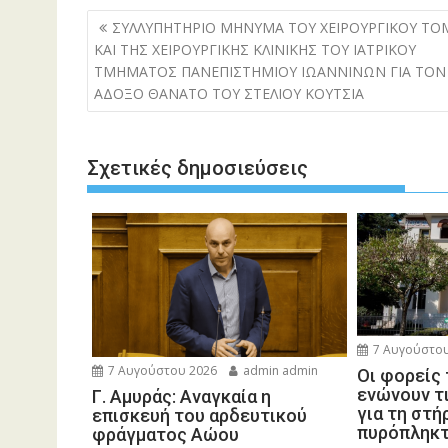
Πλοήγηση
ΣΥΛΛΥΠΗΤΗΡΙΟ ΜΗΝΥΜΑ ΤΟΥ ΧΕΙΡΟΥΡΓΙΚΟΥ ΤΟ
άρθρων
ΚΑΙ ΤΗΣ ΧΕΙΡΟΥΡΓΙΚΗΣ ΚΛΙΝΙΚΗΣ ΤΟΥ ΙΑΤΡΙΚΟΥ
ΤΜΗΜΑΤΟΣ ΠΑΝΕΠΙΣΤΗΜΙΟΥ ΙΩΑΝΝΙΝΩΝ ΓΙΑ ΤΟΝ
ΑΔΟΞΟ ΘΑΝΑΤΟ ΤΟΥ ΣΤΕΛΙΟΥ ΚΟΥΤΣΙΑ
Σχετικές δημοσιεύσεις
7 Αυγούστου
7 Αυγούστου 2026
admin admin
Οι φορείς
ενώνουν τ
Γ. Αμυράς: Αναγκαία η
για τη στή
επισκευή του αρδευτικού
πυρόπληκ
φράγματος Αώου