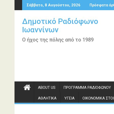
Περάστε
Σάββατο, 8 Αυγούστου, 2026
Πρόσφατα άρ
στο
περιεχόμενο
Δημοτικό Ραδιόφωνο
Ιωαννίνων
Ο ήχος της πόλης από το 1989
ABOUT US
ΠΡΌΓΡΑΜΜΑ ΡΑΔΙΟΦΏΝΟΥ
ΑΘΛΗΤΙΚΆ
ΥΓΕΊΑ
ΟΙΚΟΝΟΜΙΚΆ ΣΤΟΙ