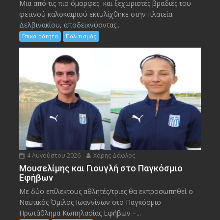
Μια από τις πιο όμορφες και ξεχωριστές βραδιές του
φετινού καλοκαιριού εκτυλίχθηκε στην πλατεία
Δελβινακίου, αποδεικνύοντας...
Επικαιρότητα
Πολιτισμός
4 Αυγούστου 2026
Χάρης Δάφλος
Μουσελίμης και Γιουγλή στο Παγκόσμιο
Εφήβων
Mε δύο επίλεκτους αθλητές/τριες θα εκπροσωπηθεί ο
Ναυτικός Όμιλος Ιωαννίνων στο Παγκόσμιο
Πρωτάθλημα Κωπηλασίας Εφήβων –...