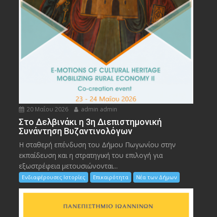
20 Μαΐου 2026
admin admin
Στο Δελβινάκι η 3η Διεπιστημονική
Συνάντηση Βυζαντινολόγων
Η σταθερή επένδυση του Δήμου Πωγωνίου στην
εκπαίδευση και η στρατηγική του επιλογή για
εξωστρέφεια μετουσιώνονται...
Ενδιαφέρουσες Ιστορίες
Επικαιρότητα
Νέα των Δήμων