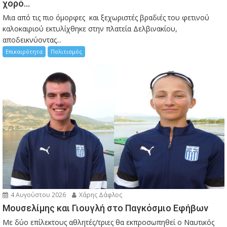
χορό…
Μια από τις πιο όμορφες και ξεχωριστές βραδιές του φετινού
καλοκαιριού εκτυλίχθηκε στην πλατεία Δελβινακίου,
αποδεικνύοντας...
Επικαιρότητα
Πολιτισμός
4 Αυγούστου 2026
Χάρης Δάφλος
Μουσελίμης και Γιουγλή στο Παγκόσμιο Εφήβων
Mε δύο επίλεκτους αθλητές/τριες θα εκπροσωπηθεί ο Ναυτικός