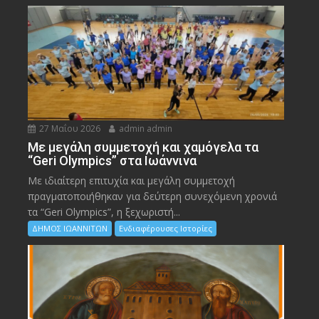
27 Μαΐου 2026
admin admin
Με μεγάλη συμμετοχή και χαμόγελα τα
“Geri Olympics” στα Ιωάννινα
Με ιδιαίτερη επιτυχία και μεγάλη συμμετοχή
πραγματοποιήθηκαν για δεύτερη συνεχόμενη χρονιά
τα “Geri Olympics”, η ξεχωριστή...
ΔΗΜΟΣ ΙΩΑΝΝΙΤΩΝ
Ενδιαφέρουσες Ιστορίες