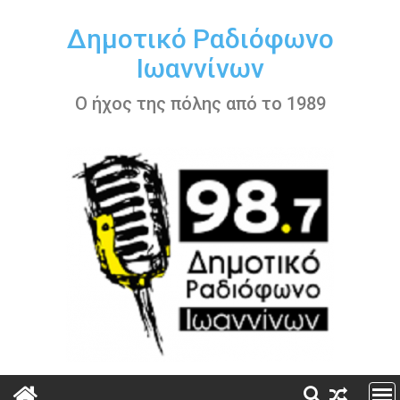
Περάστε
στο
Δημοτικό Ραδιόφωνο
περιεχόμενο
Ιωαννίνων
Ο ήχος της πόλης από το 1989