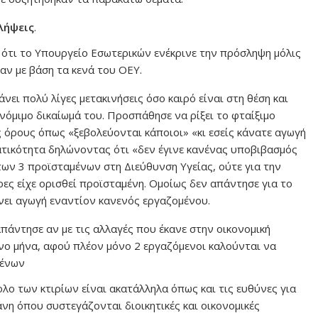
λήψεις
.
 ότι το Υπουργείο Εσωτερικών ενέκρινε την πρόσληψη μόλις
καν με βάση τα κενά του ΟΕΥ.
άνει πολύ λίγες μετακινήσεις όσο καιρό είναι στη θέση και
νόμιμο δικαίωμά του. Προσπάθησε να ρίξει το φταίξιμο
 όρους όπως «ξεβολεύονται κάποιοι» «κι εσείς κάνατε αγωγή
τικότητα δηλώνοντας ότι «δεν έγινε κανένας υποβιβασμός
των 3 προϊσταμένων στη Διεύθυνση Υγείας, ούτε για την
ες είχε ορισθεί προϊσταμένη. Ομοίως δεν απάντησε για το
νει αγωγή εναντίον κανενός εργαζομένου.
απάντησε αν με τις αλλαγές που έκανε στην οικονομική
νο μήνα, αφού πλέον μόνο 2 εργαζόμενοι καλούνται να
μένων
ολο των κτιρίων είναι ακατάλληλα όπως και τις ευθύνες για
νη όπου συστεγάζονται διοικητικές και οικονομικές