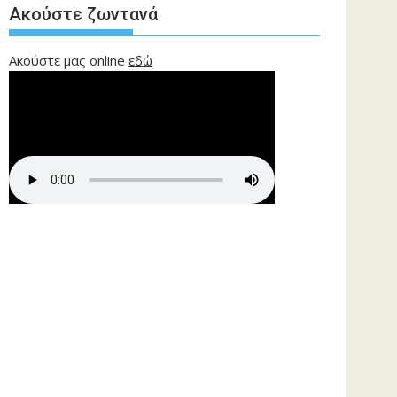
Ακούστε ζωντανά
Ακούστε μας online
εδώ