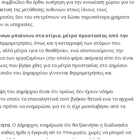
 συμβούλιο θα έρθει εισήγηση για την ενοικίαση χώρου για το
κτική της μετάθεσης ευθυνών στους ίδιους τους
ηρεσίες δεν του επιτρέπουν να δώσει περισσότερα χρήματα
ν οι υπηρεσίες.
όσων μπαίνουν στα κτίρια, μέτρα προστασίας από την
 θερμομετρήσεις όπως και η καταγραφή των ατόμων που
α, αλλά μέτρα «για το θεαθήναι», ενώ αποποιούμενος την
ια των εργαζομένων (την οποία φέρει ακέραια) είπε ότι είναι
ιος που βγήκε χθες για τα μέτρα προστασίας στο Δημόσιο.
ίσοδο του Δημαρχείου γίνονται θερμομετρήσεις και
οψη του Δημάρχου είναι ότι ομοίως δεν έχουν νόημα
το οποίο τα επαναληπτικά τεστ βγήκαν θετικά ενώ τα αρχικά
ι πρέπει να ενημερώσει για το τι είχε μεσολαβήσει από τα
τητα
. Ο Δήμαρχος ενημέρωσε ότι θα ξεκινήσει η διαδικασία
καθώς ήρθε η έγκριση απ το Υπουργείο, χωρίς να μπορεί να