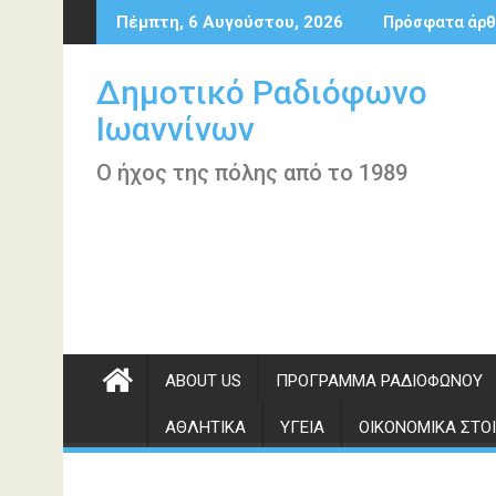
Περάστε
Πέμπτη, 6 Αυγούστου, 2026
Πρόσφατα άρθ
στο
περιεχόμενο
Δημοτικό Ραδιόφωνο
Ιωαννίνων
Ο ήχος της πόλης από το 1989
ABOUT US
ΠΡΌΓΡΑΜΜΑ ΡΑΔΙΟΦΏΝΟΥ
ΑΘΛΗΤΙΚΆ
ΥΓΕΊΑ
ΟΙΚΟΝΟΜΙΚΆ ΣΤΟΙ