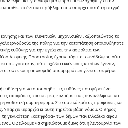
συνάδελφοι και για ακόμα μια φορά επιφυλάχθηκε για την
τωπισθεί το έντονο πρόβλημα που υπάρχει αυτή τη στιγμή
βέρνησης και των ελεγκτικών μηχανισμών , αξιοποιώντας το
μεγαλοεργοδοσία της πόλης για την καταπάτηση οποιουδήποτε
ικής ευθύνης για την υγεία και την ασφάλεια των
 Μέσα Ατομικής Προστασίας έχουν πάρει οι συνάδελφοι, ούτε
 μεταστεγάστηκαν, ούτε σχέδια εκκένωσης κτιρίων έγιναν,
νται ούτε και η αποκομιδή απορριμμάτων γίνεται σε μέρος
ή ευθύνη για να αποποιηθεί τις ευθύνες που φέρει ένα
α τις αποφάσεις του κι εμείς καλούμε τους συναδέλφους να
 εργοδοτική συμπεριφορά. Στο αστικό κράτος προφανώς και
. Υπάρχει ιεραρχία κι αυτή τηρείται βάση νόμου. Ο Δήμος
πό τη γενικότερη «κατηφόρα» των δήμων πανελλαδικά αφού
ενοι. Οφείλουμε να σημειώσουμε όμως ότι η λειτουργία των