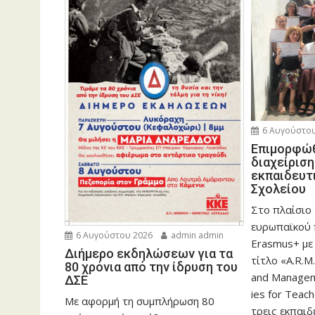
6 Αυγούστου
Eπιμορφώθ
διαχείρισ
εκπαιδευτ
Σχολείου
Στο πλαίσιο
ευρωπαϊκού
6 Αυγούστου 2026
admin admin
Erasmus+ με
Διήμερο εκδηλώσεων για τα
τίτλο «A.R.M.
80 χρόνια από την ίδρυση του
and Manageme
ΔΣΕ
ies for Teac
Με αφορμή τη συμπλήρωση 80
τρεις εκπαιδ