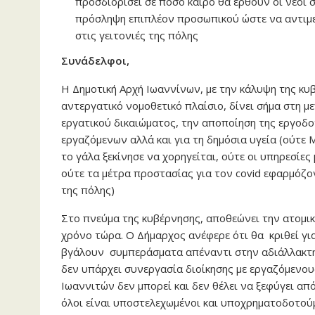
προσδιορίσει σε πόσο καιρό θα έρθουν οι νέοι 
πρόσληψη επιπλέον προσωπικού ώστε να αντιμε
στις γειτονιές της πόλης
Συνάδελφοι,
Η Δημοτική Αρχή Ιωαννίνων, με την κάλυψη της κυ
αντεργατικό νομοθετικό πλαίσιο, δίνει σήμα στη 
εργατικού δικαιώματος, την αποποίηση της εργοδοτ
εργαζόμενων αλλά και για τη δημόσια υγεία (ούτε
το γάλα ξεκίνησε να χορηγείται, ούτε οι υπηρεσίες
ούτε τα μέτρα προστασίας για τον covid εφαρμόζο
της πόλης)
Στο πνεύμα της κυβέρνησης, αποθεώνει την ατομικ
χρόνο τώρα. Ο Δήμαρχος ανέφερε ότι θα κριθεί γι
βγάλουν συμπεράσματα απέναντι στην αδιάλλακτη
δεν υπάρχει συνεργασία διοίκησης με εργαζόμενους
Ιωαννιτών δεν μπορεί και δεν θέλει να ξεφύγει α
όλοι είναι υποστελεχωμένοι και υποχρηματοδοτούμ