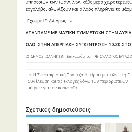
υπηρεσιών των Ιωαννίνων κάθε μέρα χειροτερεύει, 
εργολάβοι αλωνίζουν και ο λαός πληρώνει το μάρμ
Έχουμε ΙΡΙΔΑ όμως…»
ΑΠΑΝΤΑΜΕ ΜΕ ΜΑΖΙΚΗ ΣΥΜΜΕΤΟΧΗ ΣΤΗΝ ΑΥΡΙΑ
ΟΛΟΙ ΣΤΗΝ ΑΠΕΡΓΙΑΚΗ ΣΥΓΚΕΝΤΡΩΣΗ 10:30 ΣΤΟ
,
ΔΗΜΟΣ ΙΩΑΝΝΙΤΩΝ
Επικαιρότητα
ΣΥΛΛΟΓΟΣ ΕΡΓΑΖ
Πλοήγηση
Η Συνεταιριστική Τράπεζα Ηπείρου ματαιώνει τη Γε
άρθρων
Συνέλευση και τις εκλογές λόγω των περιοριστικών
μέτρων για τον κορωνοϊό
Σχετικές δημοσιεύσεις