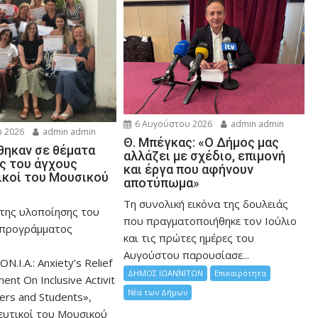
6 Αυγούστου 2026
admin admin
 2026
admin admin
Θ. Μπέγκας: «Ο Δήμος μας
ηκαν σε θέματα
αλλάζει με σχέδιο, επιμονή
ης του άγχους
και έργα που αφήνουν
ικοί του Μουσικού
αποτύπωμα»
Τη συνολική εικόνα της δουλειάς
 της υλοποίησης του
που πραγματοποιήθηκε τον Ιούλιο
 προγράμματος
και τις πρώτες ημέρες του
Αυγούστου παρουσίασε...
ON.I.A.: Anxiety’s Relief
ΔΗΜΟΣ ΙΩΑΝΝΙΤΩΝ
Επικαιρότητα
nt On Inclusive Activit
Νέα των Δήμων
hers and Students»,
ευτικοί του Μουσικού