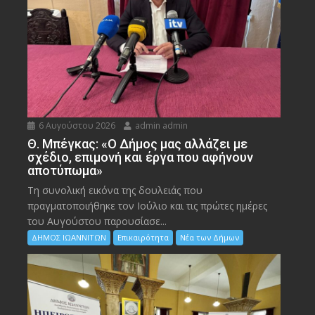
6 Αυγούστου 2026
admin admin
Θ. Μπέγκας: «Ο Δήμος μας αλλάζει με
σχέδιο, επιμονή και έργα που αφήνουν
αποτύπωμα»
Τη συνολική εικόνα της δουλειάς που
πραγματοποιήθηκε τον Ιούλιο και τις πρώτες ημέρες
του Αυγούστου παρουσίασε...
ΔΗΜΟΣ ΙΩΑΝΝΙΤΩΝ
Επικαιρότητα
Νέα των Δήμων