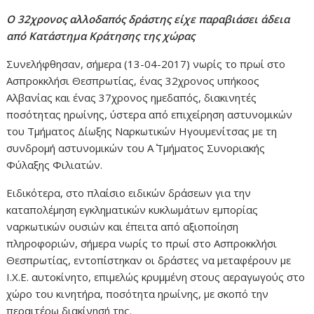
Ο 32χρονος αλλοδαπός δράστης είχε παραβιάσει άδεια
από Κατάστημα Κράτησης της χώρας
Συνελήφθησαν, σήμερα (13-04-2017) νωρίς το πρωί στο
Ασπροκκλήσι Θεσπρωτίας, ένας 32χρονος υπήκοος
Αλβανίας και ένας 37χρονος ημεδαπός, διακινητές
ποσότητας ηρωίνης, ύστερα από επιχείρηση αστυνομικών
του Τμήματος Δίωξης Ναρκωτικών Ηγουμενίτσας με τη
συνδρομή αστυνομικών του Α΄ Τμήματος Συνοριακής
Φύλαξης Φιλιατών.
Ειδικότερα, στο πλαίσιο ειδικών δράσεων για την
καταπολέμηση εγκληματικών κυκλωμάτων εμπορίας
ναρκωτικών ουσιών και έπειτα από αξιοποίηση
πληροφοριών, σήμερα νωρίς το πρωί στο Ασπροκκλήσι
Θεσπρωτίας, εντοπίστηκαν οι δράστες να μεταφέρουν με
Ι.Χ.Ε. αυτοκίνητο, επιμελώς κρυμμένη στους αεραγωγούς στο
χώρο του κινητήρα, ποσότητα ηρωίνης, με σκοπό την
περαιτέρω διακίνησή της.