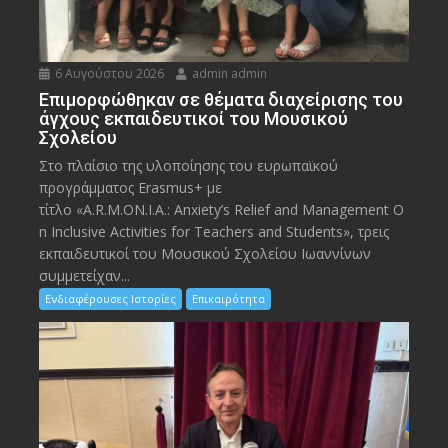
6 Αυγούστου 2026
admin admin
Eπιμορφώθηκαν σε θέματα διαχείρισης του
άγχους εκπαιδευτικοί του Μουσικού
Σχολείου
Στο πλαίσιο της υλοποίησης του ευρωπαϊκού
προγράμματος Erasmus+ με
τίτλο «A.R.M.ON.I.A.: Anxiety’s Relief and Management O
n Inclusive Activities for Teachers and Students», τρεις
εκπαιδευτικοί του Μουσικού Σχολείου Ιωαννίνων
συμμετείχαν...
Ενδιαφέρουσες Ιστορίες
Επικαιρότητα