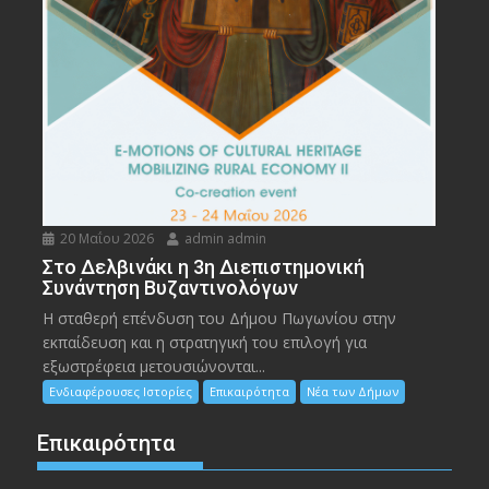
20 Μαΐου 2026
admin admin
Στο Δελβινάκι η 3η Διεπιστημονική
Συνάντηση Βυζαντινολόγων
Η σταθερή επένδυση του Δήμου Πωγωνίου στην
εκπαίδευση και η στρατηγική του επιλογή για
εξωστρέφεια μετουσιώνονται...
Ενδιαφέρουσες Ιστορίες
Επικαιρότητα
Νέα των Δήμων
Επικαιρότητα