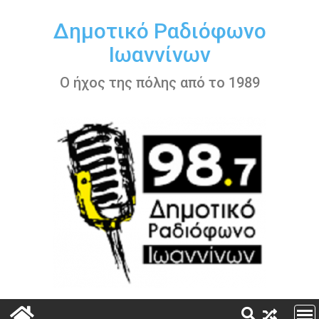
Περάστε
στο
Δημοτικό Ραδιόφωνο
περιεχόμενο
Ιωαννίνων
Ο ήχος της πόλης από το 1989