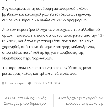
Συγκεκριμένα, με τη συνδρομή αστυνομικού σκύλου,
βρέθηκαν και κατασχέθηκαν έξι (6) δέματα με ηρωίνη,
συνολικού βάρους -3- κιλών και -162- γραμμαρίων.
Από τον περαιτέρω έλεγχο των στοιχείων του αλλοδαπού
δράστη προέκυψε επίσης ότι αυτός αναζητείτο από την 13-
09-2016, καθόσον είχε παραβιάσει άδεια που του είχε
χορηγηθεί, από το Κατάστημα Κράτησης Μαλανδρίνου,
όπου εξέτιε ποινή κάθειρξης για παραβάσεις της
Νομοθεσίας περί Ναρκωτικών.
Το παραπάνω Ι.Χ.Ε. αυτοκίνητο κατασχέθηκε ως μέσο
μεταφοράς καθώς και τρία κινητά τηλέφωνα.
Επικαιρότητα
ΗΡΩΙΝΗ ΘΕΣΠΡΩΤΙΑ
Πλοήγηση
Ο Μ.Καπελλίδης(Ειδικός
Α.Μπέζας(ΝΔ):Επιχειρούν να
άρθρων
Συνεργάτης του δημάρχου
κρύψουν το φιάσκο της