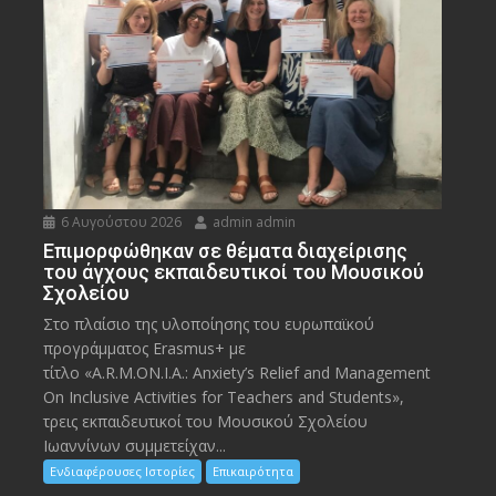
6 Αυγούστου 2026
admin admin
Eπιμορφώθηκαν σε θέματα διαχείρισης
του άγχους εκπαιδευτικοί του Μουσικού
Σχολείου
Στο πλαίσιο της υλοποίησης του ευρωπαϊκού
προγράμματος Erasmus+ με
τίτλο «A.R.M.ON.I.A.: Anxiety’s Relief and Management
On Inclusive Activities for Teachers and Students»,
τρεις εκπαιδευτικοί του Μουσικού Σχολείου
Ιωαννίνων συμμετείχαν...
Ενδιαφέρουσες Ιστορίες
Επικαιρότητα