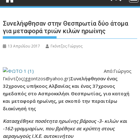
Συνελήφθησαν στην Θεσπρωτία δύο άτομα
για μεταφορά τριών κιλών ηρωίνης
13 Απριλίου 2017
Γκόντζος Γιώργος
Από:Γιώργος
Γκόντζος(ggontzos@yahoo.gr)
Συνελήφθησαν ένας
32χρονος υπήκοος Αλβανίας και ένας 37χρονος
ημεδαπός στο Ασπροκκλήσι Θεσπρωτίας, για κατοχή
και μεταφορά ηρωίνης, με σκοπό την περαιτέρω
διακίνησή της
Κατασχέθηκε ποσότητα ηρωίνης βάρους -3- κιλών και
-162-γραμμαρίων, που βρέθηκε σε κρύπτη στους
αεραγωγούς Ι.Χ.Ε. αυτοκινήτου