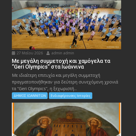
27 Μαΐου 2026
admin admin
Με μεγάλη συμμετοχή και χαμόγελα τα
“Geri Olympics” στα Ιωάννινα
Με ιδιαίτερη επιτυχία και μεγάλη συμμετοχή
πραγματοποιήθηκαν για δεύτερη συνεχόμενη χρονιά
τα “Geri Olympics”, η ξεχωριστή...
ΔΗΜΟΣ ΙΩΑΝΝΙΤΩΝ
Ενδιαφέρουσες Ιστορίες