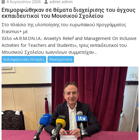
6 Αυγούστου 2026
admin admin
Eπιμορφώθηκαν σε θέματα διαχείρισης του άγχους
εκπαιδευτικοί του Μουσικού Σχολείου
Στο πλαίσιο της υλοποίησης του ευρωπαϊκού προγράμματος
Erasmus+ με
τίτλο «A.R.M.ON.I.A.: Anxiety’s Relief and Management On Inclusive
Activities for Teachers and Students», τρεις εκπαιδευτικοί του
Μουσικού Σχολείου Ιωαννίνων συμμετείχαν...
Ενδιαφέρουσες Ιστορίες
Επικαιρότητα