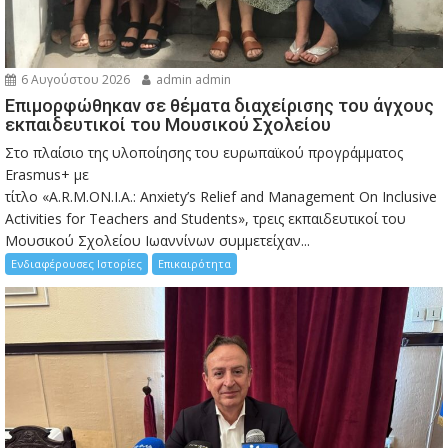
6 Αυγούστου 2026
admin admin
Eπιμορφώθηκαν σε θέματα διαχείρισης του άγχους
εκπαιδευτικοί του Μουσικού Σχολείου
Στο πλαίσιο της υλοποίησης του ευρωπαϊκού προγράμματος
Erasmus+ με
τίτλο «A.R.M.ON.I.A.: Anxiety’s Relief and Management On Inclusive
Activities for Teachers and Students», τρεις εκπαιδευτικοί του
Μουσικού Σχολείου Ιωαννίνων συμμετείχαν...
Ενδιαφέρουσες Ιστορίες
Επικαιρότητα