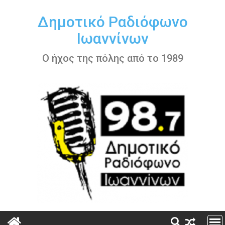
Περάστε
στο
Δημοτικό Ραδιόφωνο
περιεχόμενο
Ιωαννίνων
Ο ήχος της πόλης από το 1989