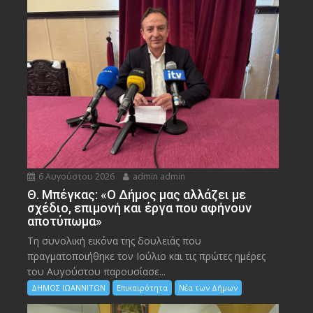
6 Αυγούστου 2026
admin admin
Θ. Μπέγκας: «Ο Δήμος μας αλλάζει με
σχέδιο, επιμονή και έργα που αφήνουν
αποτύπωμα»
Τη συνολική εικόνα της δουλειάς που
πραγματοποιήθηκε τον Ιούλιο και τις πρώτες ημέρες
του Αυγούστου παρουσίασε...
ΔΗΜΟΣ ΙΩΑΝΝΙΤΩΝ
Επικαιρότητα
Νέα των Δήμων