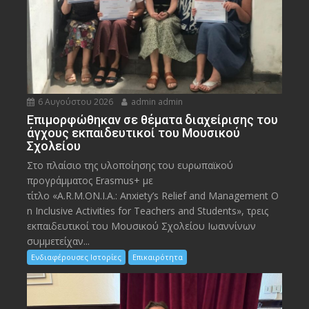
6 Αυγούστου 2026
admin admin
Eπιμορφώθηκαν σε θέματα διαχείρισης του
άγχους εκπαιδευτικοί του Μουσικού
Σχολείου
Στο πλαίσιο της υλοποίησης του ευρωπαϊκού
προγράμματος Erasmus+ με
τίτλο «A.R.M.ON.I.A.: Anxiety’s Relief and Management O
n Inclusive Activities for Teachers and Students», τρεις
εκπαιδευτικοί του Μουσικού Σχολείου Ιωαννίνων
συμμετείχαν...
Ενδιαφέρουσες Ιστορίες
Επικαιρότητα