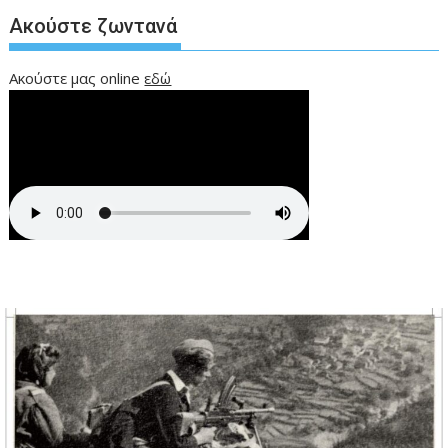
Ακούστε ζωντανά
Ακούστε μας online
εδώ