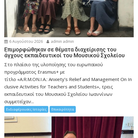
6 Αυγούστου 2026
admin admin
Eπιμορφώθηκαν σε θέματα διαχείρισης του
άγχους εκπαιδευτικοί του Μουσικού Σχολείου
Στο πλαίσιο της υλοποίησης του ευρωπαϊκού
προγράμματος Erasmus+ με
τίτλο «A.R.M.ON.I.A.: Anxiety’s Relief and Management On In
clusive Activities for Teachers and Students», τρεις
εκπαιδευτικοί του Μουσικού Σχολείου Ιωαννίνων
συμμετείχαν...
Ενδιαφέρουσες Ιστορίες
Επικαιρότητα