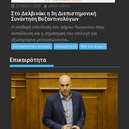
20 Μαΐου 2026
admin admin
Στο Δελβινάκι η 3η Διεπιστημονική
Συνάντηση Βυζαντινολόγων
Η σταθερή επένδυση του Δήμου Πωγωνίου στην
εκπαίδευση και η στρατηγική του επιλογή για
εξωστρέφεια μετουσιώνονται...
Ενδιαφέρουσες Ιστορίες
Επικαιρότητα
Νέα των Δήμων
Επικαιρότητα