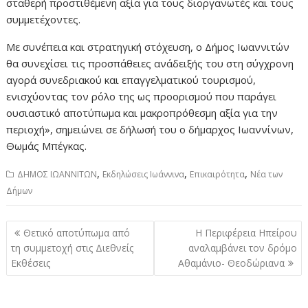
σταθερή προστιθέμενη αξία για τους διοργανωτές και τους
συμμετέχοντες.
Με συνέπεια και στρατηγική στόχευση, ο Δήμος Ιωαννιτών
θα συνεχίσει τις προσπάθειες ανάδειξής του στη σύγχρονη
αγορά συνεδριακού και επαγγελματικού τουρισμού,
ενισχύοντας τον ρόλο της ως προορισμού που παράγει
ουσιαστικό αποτύπωμα και μακροπρόθεσμη αξία για την
περιοχή», σημειώνει σε δήλωσή του ο δήμαρχος Ιωαννίνων,
Θωμάς Μπέγκας.
,
,
,
ΔΗΜΟΣ ΙΩΑΝΝΙΤΩΝ
Εκδηλώσεις Ιωάννινα
Επικαιρότητα
Νέα των
Δήμων
Πλοήγηση
Θετικό αποτύπωμα από
Η Περιφέρεια Ηπείρου
άρθρων
τη συμμετοχή στις Διεθνείς
αναλαμβάνει τον δρόμο
Εκθέσεις
Αθαμάνιο- Θεοδώριανα