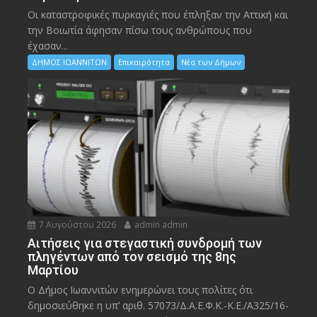
Οι καταστροφικές πυρκαγιές που έπληξαν την Αττική και
την Bοιωτία άφησαν πίσω τους ανθρώπους που
έχασαν...
ΔΗΜΟΣ ΙΩΑΝΝΙΤΩΝ
Επικαιρότητα
Νέα των Δήμων
7 Αυγούστου 2026
admin admin
Αιτήσεις για στεγαστική συνδρομή των
πληγέντων από τον σεισμό της 8ης
Μαρτίου
Ο Δήμος Ιωαννιτών ενημερώνει τους πολίτες ότι
δημοσιεύθηκε η υπ’ αριθ. 57073/Δ.Α.Ε.Φ.Κ.-Κ.Ε./Α325/16-