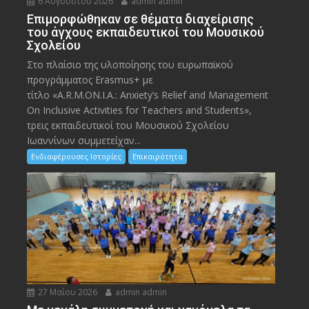
6 Αυγούστου 2026
admin admin
Eπιμορφώθηκαν σε θέματα διαχείρισης
του άγχους εκπαιδευτικοί του Μουσικού
Σχολείου
Στο πλαίσιο της υλοποίησης του ευρωπαϊκού
προγράμματος Erasmus+ με
τίτλο «A.R.M.ON.I.A.: Anxiety’s Relief and Management
On Inclusive Activities for Teachers and Students»,
τρεις εκπαιδευτικοί του Μουσικού Σχολείου
Ιωαννίνων συμμετείχαν...
Ενδιαφέρουσες Ιστορίες
Επικαιρότητα
27 Μαΐου 2026
admin admin