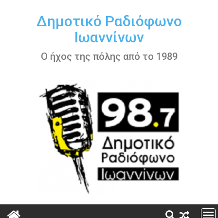
Περάστε
στο
Δημοτικό Ραδιόφωνο
περιεχόμενο
Ιωαννίνων
Ο ήχος της πόλης από το 1989