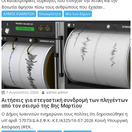
Οι καταστροφικές πυρκαγιές που έπληξαν την Αττική και την
Bοιωτία άφησαν πίσω τους ανθρώπους που έχασαν...
ΔΗΜΟΣ ΙΩΑΝΝΙΤΩΝ
Επικαιρότητα
Νέα των Δήμων
7 Αυγούστου 2026
admin admin
Αιτήσεις για στεγαστική συνδρομή των πληγέντων
από τον σεισμό της 8ης Μαρτίου
Ο Δήμος Ιωαννιτών ενημερώνει τους πολίτες ότι δημοσιεύθηκε η
υπ’ αριθ. 57073/Δ.Α.Ε.Φ.Κ.-Κ.Ε./Α325/16-07-2026 Κοινή Υπουργική
Απόφαση (ΦΕΚ...