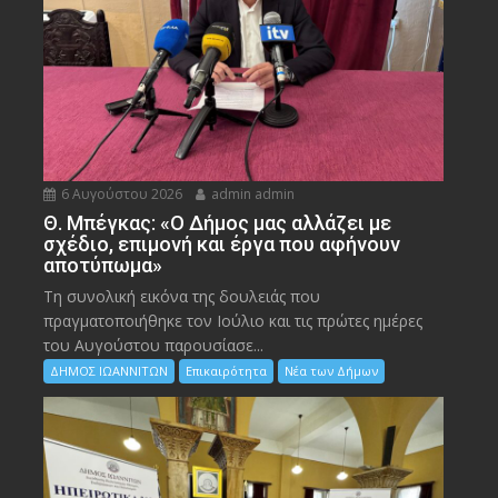
6 Αυγούστου 2026
admin admin
Θ. Μπέγκας: «Ο Δήμος μας αλλάζει με
σχέδιο, επιμονή και έργα που αφήνουν
αποτύπωμα»
Τη συνολική εικόνα της δουλειάς που
πραγματοποιήθηκε τον Ιούλιο και τις πρώτες ημέρες
του Αυγούστου παρουσίασε...
ΔΗΜΟΣ ΙΩΑΝΝΙΤΩΝ
Επικαιρότητα
Νέα των Δήμων