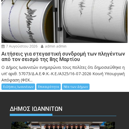
7 Αυγούστου 2026
admin admin
Αιτήσεις για στεγαστική συνδρομή των πληγέντων
από τον σεισμό της 8ης Μαρτίου
Ο Δήμος Ιωαννιτών ενημερώνει τους πολίτες ότι δημοσιεύθηκε η
υπ’ αριθ. 57073/Δ.Α.Ε.Φ.Κ.-Κ.Ε./Α325/16-07-2026 Κοινή Υπουργική
Απόφαση (ΦΕΚ...
Ειδήσεις Ιωαννίνων
Επικαιρότητα
Νέα των Δήμων
ΔΗΜΟΣ ΙΩΑΝΝΙΤΩΝ