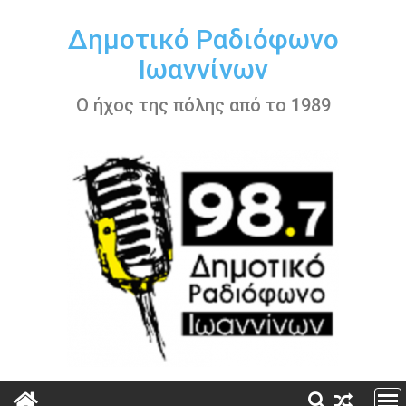
Περάστε
στο
Δημοτικό Ραδιόφωνο
περιεχόμενο
Ιωαννίνων
Ο ήχος της πόλης από το 1989